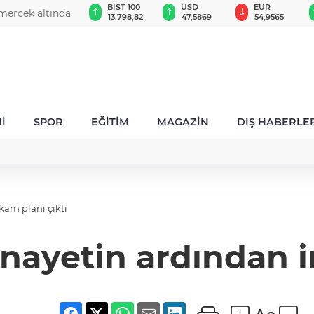
GAU/TRY
BIST 100
USD
EUR
mercek altında
6.501,27
13.798,82
47,5869
54,9565
İ
SPOR
EĞİTİM
MAGAZİN
DIŞ HABERLE
kam planı çıktı
nayetin ardından in