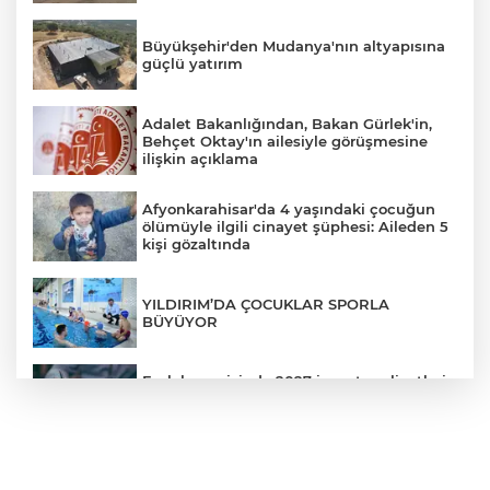
Büyükşehir'den Mudanya'nın altyapısına
güçlü yatırım
Adalet Bakanlığından, Bakan Gürlek'in,
Behçet Oktay'ın ailesiyle görüşmesine
ilişkin açıklama
Afyonkarahisar'da 4 yaşındaki çocuğun
ölümüyle ilgili cinayet şüphesi: Aileden 5
kişi gözaltında
YILDIRIM’DA ÇOCUKLAR SPORLA
BÜYÜYOR
Emlak vergisinde 2027 inşaat maliyetleri
netleşti: Metrekare bedelleri yeniden
belirlendi
Bursa'da İznik Gölü'ne düşen bir kişi