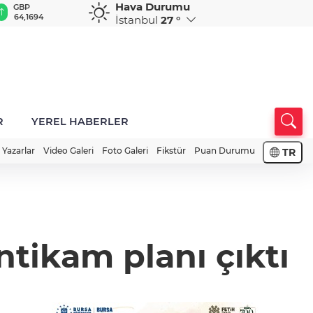
Hava Durumu
GBP
CHF
CAD
RUB
A
64,1694
58,5850
33,9508
0,5831
1
İstanbul
27 °
R
YEREL HABERLER
Yazarlar
Video Galeri
Foto Galeri
Fikstür
Puan Durumu
TR
tikam planı çıktı