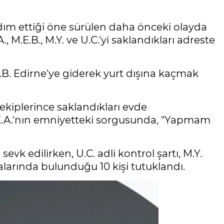
ardım ettiği öne sürülen daha önceki olayda
.A., M.E.B., M.Y. ve U.C.'yi saklandıkları adreste
.A.B. Edirne'ye giderek yurt dışına kaçmak
ekiplerince saklandıkları evde
D.E.A.'nın emniyetteki sorgusunda, "Yapmam
evk edilirken, U.C. adli kontrol şartı, M.Y.
aralarında bulunduğu 10 kişi tutuklandı.