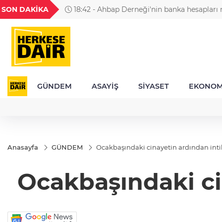
GEL
TND
BGN
VND
SON DAKİKA
18:42 - Ahbap Derneği'nin banka hesapları 
20
18,1977
16,2302
28,0626
0,0018
GÜNDEM
ASAYİŞ
SİYASET
EKONOM
Anasayfa
GÜNDEM
Ocakbaşındaki cinayetin ardından inti
Ocakbaşındaki ci