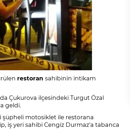
ürülen
restoran
sahibinin intikam
ında Çukurova ilçesindeki Turgut Özal
a geldi.
i şüpheli motosiklet ile restorana
rip, iş yeri sahibi Cengiz Durmaz'a tabanca