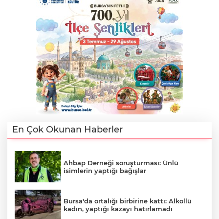
En Çok Okunan Haberler
Ahbap Derneği soruşturması: Ünlü
isimlerin yaptığı bağışlar
Bursa'da ortalığı birbirine kattı: Alkollü
kadın, yaptığı kazayı hatırlamadı