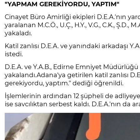
"YAPMAM GEREKİYORDU, YAPTIM"
Cinayet Büro Amirliği ekipleri D.E.A.'nın y
yaralanan M.C.Ö., U.Ç., H.Y., V.G., C.K., Ş.D., M
yakaladı.
Katil zanlısı D.E.A. ve yanındaki arkadaşı Y
istedi.
D.E.A. ve Y.A.B., Edirne Emniyet Müdürlüğü 
yakalandı.Adana'ya getirilen katil zanlısı 
gerekiyordu, yaptım." dediği öğrenildi.
İşlemlerinin ardından 12 şüpheli de adliyeye s
ise savcılıktan serbest kaldı. D.E.A.'nın da 