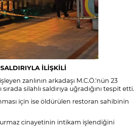
ALDIRIYLA İLİŞKİLİ
 işleyen zanlının arkadaşı M.C.Ö.'nün 23
ada silahlı saldırıya uğradığını tespit etti.
nması için ise öldürülen restoran sahibinin
Durmaz cinayetinin intikam işlendiğini