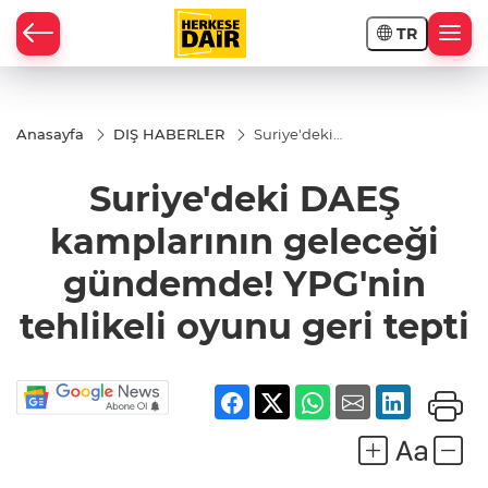
TR
RAHİSAR
Anasayfa
DIŞ HABERLER
Suriye'deki
DAEŞ
kamplarının
Suriye'deki DAEŞ
geleceği
gündemde!
YPG'nin
kamplarının geleceği
tehlikeli
oyunu geri
gündemde! YPG'nin
tepti
tehlikeli oyunu geri tepti
R