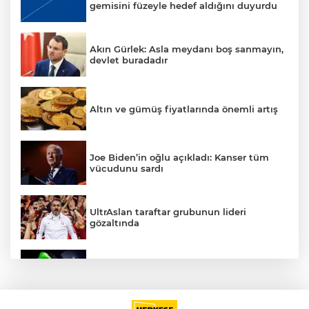
gemisini füzeyle hedef aldığını duyurdu
Akın Gürlek: Asla meydanı boş sanmayın,
devlet buradadır
Altın ve gümüş fiyatlarında önemli artış
Joe Biden’in oğlu açıkladı: Kanser tüm
vücudunu sardı
UltrAslan taraftar grubunun lideri
gözaltında
Benzine bir zam daha: Pazartesi tabelaya
yansıyacak