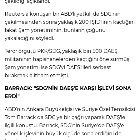
çekildiği açıklandı.
Reuters'a konuşan bir ABD'li yetkili de SDG'nin
çekilmesinden sonra yaklaşık 200 IŞİD'linin kaçtığını
fakat Şam yönetiminin, bunların çoğunu
yakaladığını söyledi.
Terör örgütü PKK/SDG, yaklaşık bin 500 DAEŞ
militanının hapishanelerden kaçtığını öne sürmüş,
Şam yönetimi ise SDG'yi DAEŞ'lileri serbest
bırakmakla itham etmişti.
BARRACK: "SDG'NİN DAEŞ'E KARŞI İŞLEVİ SONA
ERDİ"
A
ABD’nin Ankara Büyükelçisi ve Suriye Özel Temsilcisi
Tom Barrack da SDG'ye bir çağrı yaparak DAEŞ'le
ilgili konuştu. Barrack, SDG’nin Suriye'de DAEŞ'e
yönelik işlevinin büyük ölçüde sona erdiğini de