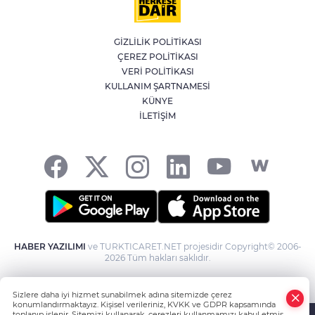
Emniyet Genel Müdürlüğü’ne 6 bin 250
yeni kadro
GİZLİLİK POLİTİKASI
ÇEREZ POLİTİKASI
Öğrenci Affı düzenlemesi Resmi
VERİ POLİTİKASI
Gazete'de yayımlandı
KULLANIM ŞARTNAMESİ
KÜNYE
İLETİŞİM
Kene vakaları için yerli ve milli aşı
geliştiriliyor
HABER YAZILIMI
ve TURKTICARET.NET projesidir Copyright© 2006-
2026 Tüm hakları saklıdır.
Sizlere daha iyi hizmet sunabilmek adına sitemizde çerez
konumlandırmaktayız. Kişisel verileriniz, KVKK ve GDPR kapsamında
toplanıp işlenir. Sitemizi kullanarak, çerezleri kullanmamızı kabul etmiş