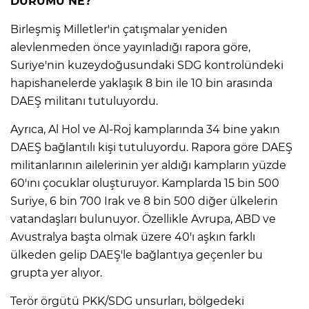
DURUMU NE?
ANE
Birleşmiş Milletler'in çatışmalar yeniden
alevlenmeden önce yayınladığı rapora göre,
Suriye'nin kuzeydoğusundaki SDG kontrolündeki
hapishanelerde yaklaşık 8 bin ile 10 bin arasında
DAEŞ militanı tutuluyordu.
Ayrıca, Al Hol ve Al-Roj kamplarında 34 bine yakın
DAEŞ bağlantılı kişi tutuluyordu. Rapora göre DAEŞ
militanlarının ailelerinin yer aldığı kampların yüzde
60'ını çocuklar oluşturuyor. Kamplarda 15 bin 500
Suriye, 6 bin 700 Irak ve 8 bin 500 diğer ülkelerin
vatandaşları bulunuyor. Özellikle Avrupa, ABD ve
Avustralya başta olmak üzere 40'ı aşkın farklı
ülkeden gelip DAEŞ'le bağlantıya geçenler bu
grupta yer alıyor.
NU
Terör örgütü PKK/SDG unsurları, bölgedeki