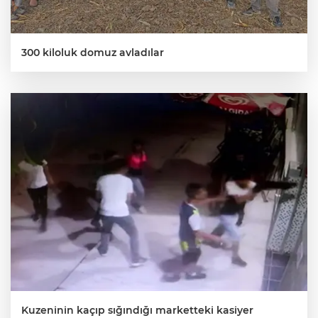
300 kiloluk domuz avladılar
AK
E
Kuzeninin kaçıp sığındığı marketteki kasiyer