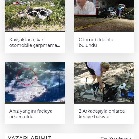
Kavşaktan çıkan
Otomobilde ölü
otomobile çarpmamak
bulundu
için manevra yapınca
tarlaya yuvarlandı
Anız yangını faciaya
2 Arkadaşıyla onlarca
neden oldu
kediye bakıyor
YAZARLARIMIZ
Tüm Yazarlarımız