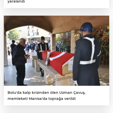
ANE
yaralandı
Bolu'da kalp krizinden ölen Uzman Çavuş,
memleketi Manisa'da toprağa verildi
NU