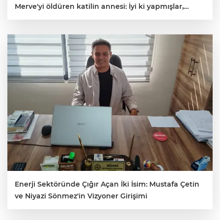
Merve'yi öldüren katilin annesi: İyi ki yapmışlar,
ellerine sağlık
E
Enerji Sektöründe Çığır Açan İki İsim: Mustafa Çetin
ve Niyazi Sönmez'in Vizyoner Girişimi