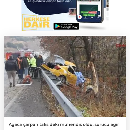
IR
R
P
Ağaca çarpan taksideki mühendis öldü, sürücü ağır