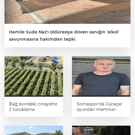
Hamile Sude Naz'ı öldüresiye döven sanığın 'alkol'
savunmasına hakimden tepki
Bağ evindeki cinayette
Somaspor'da Güraçar
2 tutuklama
oyundan memnun