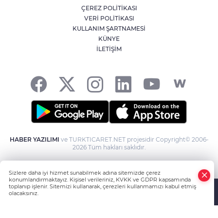
ANE
ÇEREZ POLİTİKASI
VERİ POLİTİKASI
KULLANIM ŞARTNAMESİ
KÜNYE
İLETİŞİM
HABER YAZILIMI
ve TURKTICARET.NET projesidir Copyright© 2006-
2026 Tüm hakları saklıdır.
Sizlere daha iyi hizmet sunabilmek adına sitemizde çerez
konumlandırmaktayız. Kişisel verileriniz, KVKK ve GDPR kapsamında
toplanıp işlenir. Sitemizi kullanarak, çerezleri kullanmamızı kabul etmiş
NU
olacaksınız.
Anasayfa
Haber Ara
Yazarlar