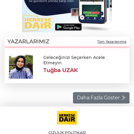
IR
YAZARLARIMIZ
Tüm Yazarlarımız
Geleceğinizi Seçerken Acele
Etmeyin
Tuğba UZAK
R
Daha Fazla Göster
P
GİZLİLİK POLİTİKASI