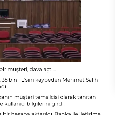
r müşteri, dava açtı...
k 35 bin TL’sini kaybeden Mehmet Salih
dı.
kanın müşteri temsilcisi olarak tanıtan
kullanıcı bilgilerini girdi.
bir hesaba aktarıldı. Banka ile iletişime