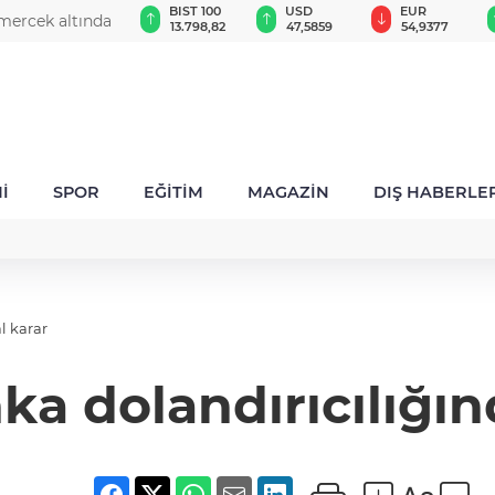
GAU/TRY
BIST 100
USD
EUR
mercek altında
6.485,97
13.798,82
47,5859
54,9377
İ
SPOR
EĞİTİM
MAGAZİN
DIŞ HABERLE
l karar
ka dolandırıcılığın