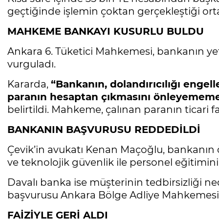
geçtiğinde işlemin çoktan gerçekleştiği orta
MAHKEME BANKAYI KUSURLU BULDU
Ankara 6. Tüketici Mahkemesi, bankanın yet
vurguladı.
Kararda,
“Bankanın, dolandırıcılığı engel
paranın hesaptan çıkmasını önleyememe
belirtildi. Mahkeme, çalınan paranın ticari f
BANKANIN BAŞVURUSU REDDEDİLDİ
Çevik’in avukatı Kenan Maçoğlu, bankanın
ve teknolojik güvenlik ile personel eğitimin
Davalı banka ise müşterinin tedbirsizliği n
başvurusu Ankara Bölge Adliye Mahkemesi 
FAİZİYLE GERİ ALDI