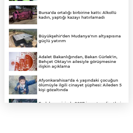
Bursa'da ortalığı birbirine kattı: Alkollü
kadın, yaptığı kazayı hatırlamadı
Büyükşehir'den Mudanya'nın altyapısına
güçlü yatırım
Adalet Bakanlığından, Bakan Gürlek'in,
Behçet Oktay'ın ailesiyle görüşmesine
ilişkin açıklama
Afyonkarahisar'da 4 yaşındaki çocuğun
ölümüyle ilgili cinayet şüphesi: Aileden 5
kişi gözaltında
Emlak vergisinde 2027 inşaat maliyetleri
netleşti: Metrekare bedelleri yeniden
belirlendi
YILDIRIM’DA ÇOCUKLAR SPORLA