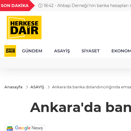
GEL
TND
BGN
VND
SON DAKİKA
18:42 - Ahbap Derneği'nin banka hesapları 
20
18,1973
16,2298
28,0626
0,0018
GÜNDEM
ASAYİŞ
SİYASET
EKONOM
Anasayfa
ASAYİŞ
Ankara'da banka dolandırıcılığında emsa
Ankara'da ban