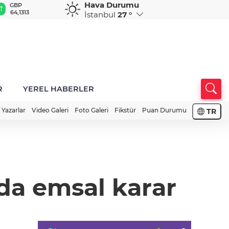
Hava Durumu
GBP
CHF
CAD
RUB
A
64,1313
58,5456
33,9439
0,5781
1
İstanbul
27 °
R
YEREL HABERLER
Yazarlar
Video Galeri
Foto Galeri
Fikstür
Puan Durumu
TR
da emsal karar