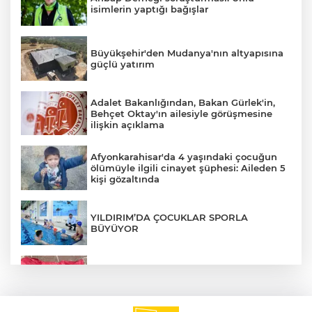
isimlerin yaptığı bağışlar
AK
Büyükşehir'den Mudanya'nın altyapısına
güçlü yatırım
Adalet Bakanlığından, Bakan Gürlek'in,
Behçet Oktay'ın ailesiyle görüşmesine
ilişkin açıklama
Afyonkarahisar'da 4 yaşındaki çocuğun
ölümüyle ilgili cinayet şüphesi: Aileden 5
kişi gözaltında
E
YILDIRIM’DA ÇOCUKLAR SPORLA
BÜYÜYOR
İstanbul'da suç örgütüne operasyon: 12
gözaltı