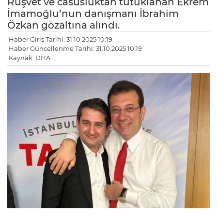
Rüşvet ve casusluktan tutuklanan Ekrem
İmamoğlu’nun danışmanı İbrahim
Özkan gözaltına alındı.
Haber Giriş Tarihi: 31.10.2025 10:19
Haber Güncellenme Tarihi: 31.10.2025 10:19
Kaynak: DHA
LE