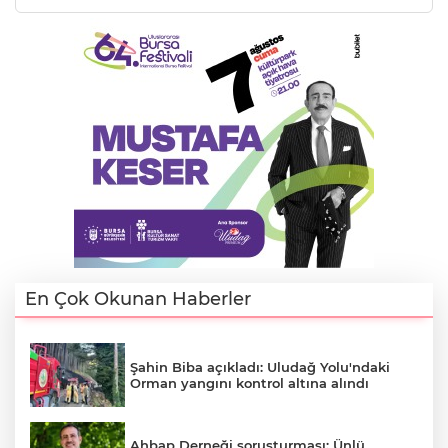
En Çok Okunan Haberler
A
Şahin Biba açıkladı: Uludağ Yolu'ndaki
Orman yangını kontrol altına alındı
Ahbap Derneği soruşturması: Ünlü