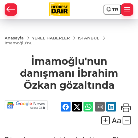
TR
RAHİSAR
Anasayfa
YEREL HABERLER
İSTANBUL
İmamoğlu'nun
danışmanı
İbrahim Özkan
gözaltında
İmamoğlu'nun
danışmanı İbrahim
Özkan gözaltında
R