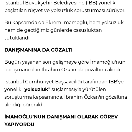
İstanbul Büyükşehir Belediyesi'ne (İBB) yönelik
başlatılan rüşvet ve yolsuzluk soruşturması sürüyor.
IR
Bu kapsamda da Ekrem İmamoğlu, hem yolsuzluk
hem de geçtiğimiz günlerde casusluktan
tutuklandı.
DANIŞMANINA DA GÖZALTI
Bugün yaşanan son gelişmeye göre İmamoğlu'nun
danışmanı olan İbrahim Özkan da gözaltına alındı.
İstanbul Cumhuriyet Başsavcılığı tarafından İBB’ye
yönelik "
yolsuzluk"
suçlamasıyla yürütülen
R
soruşturma kapsamında, İbrahim Özkan'ın gözaltına
P
alındığı öğrenildi.
İMAMOĞLU'NUN DANIŞMANI OLARAK GÖREV
YAPIYORDU