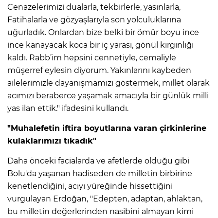
Cenazelerimizi dualarla, tekbirlerle, yasınlarla,
Fatihalarla ve gözyaşlarıyla son yolculuklarına
Lİ
uğurladık. Onlardan bize belki bir ömür boyu ince
ince kanayacak koca bir iç yarası, gönül kırgınlığı
kaldı. Rabb’im hepsini cennetiyle, cemaliyle
müşerref eylesin diyorum. Yakınlarını kaybeden
ailelerimizle dayanışmamızı göstermek, millet olarak
acımızı beraberce yaşamak amacıyla bir günlük milli
yas ilan ettik." ifadesini kullandı.
"Muhalefetin iftira boyutlarına varan çirkinlerine
kulaklarımızı tıkadık"
Daha önceki facialarda ve afetlerde olduğu gibi
Bolu'da yaşanan hadiseden de milletin birbirine
kenetlendiğini, acıyı yüreğinde hissettiğini
NMARAŞ
vurgulayan Erdoğan, "Edepten, adaptan, ahlaktan,
bu milletin değerlerinden nasibini almayan kimi