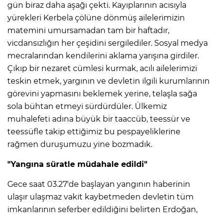
gün biraz daha aşağı çekti. Kayıplarının acısıyla
yürekleri Kerbela çölüne dönmüş ailelerimizin
matemini umursamadan tam bir haftadır,
vicdansızlığın her çeşidini sergilediler. Sosyal medya
mecralarından kendilerini aklama yarışına girdiler.
Çıkıp bir nezaret cümlesi kurmak, acılı ailelerimizi
teskin etmek, yargının ve devletin ilgili kurumlarının
görevini yapmasını beklemek yerine, telaşla sağa
sola bühtan etmeyi sürdürdüler. Ülkemiz
muhalefeti adına büyük bir taaccüb, teessür ve
teessüfle takip ettiğimiz bu pespayeliklerine
rağmen duruşumuzu yine bozmadık.
A
"Yangına süratle müdahale edildi"
Gece saat 03.27'de başlayan yangının haberinin
ulaşır ulaşmaz vakit kaybetmeden devletin tüm
imkanlarının seferber edildiğini belirten Erdoğan,