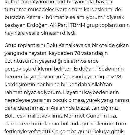
ANE
kültür coğrafyamızın dört bir yanında, hayata
tutunma mücadelesi veren tüm kardeşlerimi de
buradan Kemal-i hürmetle selamlıyorum." diyerek
başlayan Erdoğan, AK Parti TBMM grup toplantısının
hayırlara vesile olmasını diledi.
Grup toplantısını Bolu Kartalkaya'da bir otelde çıkan
yangında hayatını kaybeden 78 vatandaşın
üzüntüsünün yaşandığı bir atmosferde
gerçekleştirdiklerini belirten Erdoğan, "Sözlerimin
hemen başında, yangın faciasında yitirdiğimiz 78
kardeşimizin her birine bir kez daha Allah’tan
rahmet niyaz ediyorum. Hayatını kaybedenlerin
neredeyse yarısının çocuk olması, yürek yangınımızı
daha da artırmıştır. Aralarında bizzat tanıdığımız,
Bolu eski milletvekilimiz Mehmet Güner’in kızı,
NU
damadı ve torunlarının bulunduğu ailelerimiz, tüm
fertleriyle vefat etti. Çarşamba günü Bolu’ya gittik.