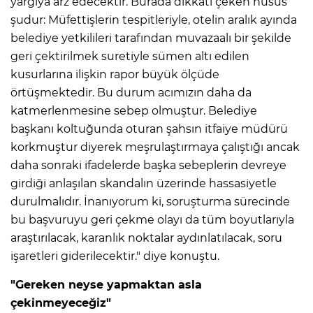
yargıya arz edecektir. Burada dikkati çeken husus
şudur: Müfettişlerin tespitleriyle, otelin aralık ayında
belediye yetkilileri tarafından muvazaalı bir şekilde
geri çektirilmek suretiyle sümen altı edilen
kusurlarına ilişkin rapor büyük ölçüde
örtüşmektedir. Bu durum acımızın daha da
katmerlenmesine sebep olmuştur. Belediye
başkanı koltuğunda oturan şahsın itfaiye müdürü
korkmuştur diyerek meşrulaştırmaya çalıştığı ancak
daha sonraki ifadelerde başka sebeplerin devreye
girdiği anlaşılan skandalın üzerinde hassasiyetle
durulmalıdır. İnanıyorum ki, soruşturma sürecinde
bu başvuruyu geri çekme olayı da tüm boyutlarıyla
araştırılacak, karanlık noktalar aydınlatılacak, soru
işaretleri giderilecektir." diye konuştu.
"Gereken neyse yapmaktan asla
çekinmeyeceğiz"