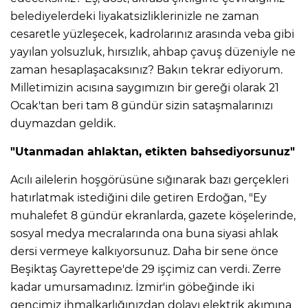
belediyelerdeki liyakatsizliklerinizle ne zaman
cesaretle yüzleşecek, kadrolarınız arasında veba gibi
yayılan yolsuzluk, hırsızlık, ahbap çavuş düzeniyle ne
zaman hesaplaşacaksınız? Bakın tekrar ediyorum.
Milletimizin acısına saygımızın bir gereği olarak 21
Ocak'tan beri tam 8 gündür sizin sataşmalarınızı
duymazdan geldik.
"Utanmadan ahlaktan, etikten bahsediyorsunuz"
Acılı ailelerin hoşgörüsüne sığınarak bazı gerçekleri
hatırlatmak istediğini dile getiren Erdoğan, "Ey
muhalefet 8 gündür ekranlarda, gazete köşelerinde,
sosyal medya mecralarında ona buna siyasi ahlak
dersi vermeye kalkıyorsunuz. Daha bir sene önce
Beşiktaş Gayrettepe'de 29 işçimiz can verdi. Zerre
kadar umursamadınız. İzmir'in göbeğinde iki
gencimiz ihmalkarlığınızdan dolayı elektrik akımına