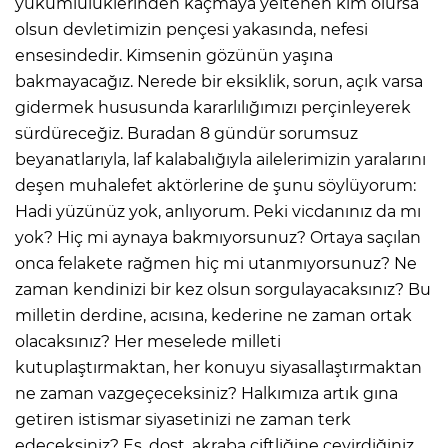
yükümlülüklerinden kaçmaya yeltenen kim olursa
olsun devletimizin pençesi yakasında, nefesi
ensesindedir. Kimsenin gözünün yaşına
bakmayacağız. Nerede bir eksiklik, sorun, açık varsa
gidermek hususunda kararlılığımızı perçinleyerek
sürdüreceğiz. Buradan 8 gündür sorumsuz
beyanatlarıyla, laf kalabalığıyla ailelerimizin yaralarını
deşen muhalefet aktörlerine de şunu söylüyorum:
Hadi yüzünüz yok, anlıyorum. Peki vicdanınız da mı
yok? Hiç mi aynaya bakmıyorsunuz? Ortaya saçılan
onca felakete rağmen hiç mi utanmıyorsunuz? Ne
zaman kendinizi bir kez olsun sorgulayacaksınız? Bu
milletin derdine, acısına, kederine ne zaman ortak
olacaksınız? Her meselede milleti
kutuplaştırmaktan, her konuyu siyasallaştırmaktan
ne zaman vazgeçeceksiniz? Halkımıza artık gına
getiren istismar siyasetinizi ne zaman terk
edeceksiniz? Eş, dost, akraba çiftliğine çevirdiğiniz