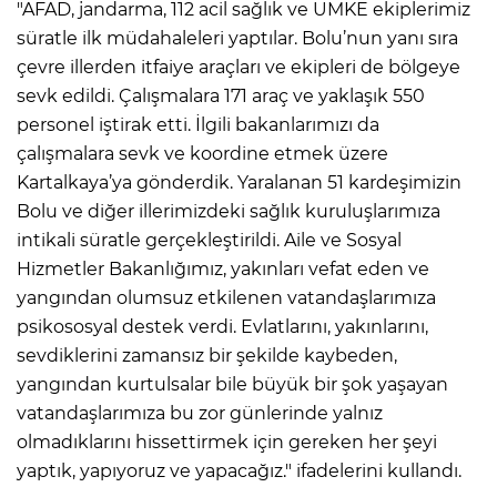
"AFAD, jandarma, 112 acil sağlık ve UMKE ekiplerimiz
süratle ilk müdahaleleri yaptılar. Bolu’nun yanı sıra
çevre illerden itfaiye araçları ve ekipleri de bölgeye
AK
sevk edildi. Çalışmalara 171 araç ve yaklaşık 550
personel iştirak etti. İlgili bakanlarımızı da
çalışmalara sevk ve koordine etmek üzere
Kartalkaya’ya gönderdik. Yaralanan 51 kardeşimizin
Bolu ve diğer illerimizdeki sağlık kuruluşlarımıza
intikali süratle gerçekleştirildi. Aile ve Sosyal
Hizmetler Bakanlığımız, yakınları vefat eden ve
yangından olumsuz etkilenen vatandaşlarımıza
E
psikososyal destek verdi. Evlatlarını, yakınlarını,
sevdiklerini zamansız bir şekilde kaybeden,
yangından kurtulsalar bile büyük bir şok yaşayan
vatandaşlarımıza bu zor günlerinde yalnız
olmadıklarını hissettirmek için gereken her şeyi
yaptık, yapıyoruz ve yapacağız." ifadelerini kullandı.