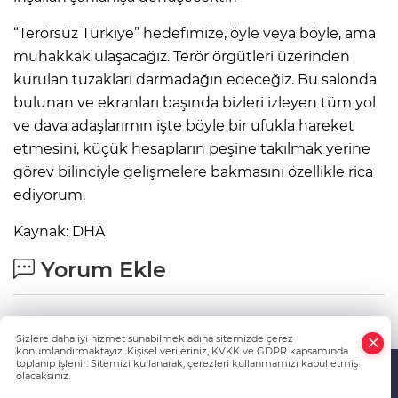
“Terörsüz Türkiye” hedefimize, öyle veya böyle, ama
muhakkak ulaşacağız. Terör örgütleri üzerinden
kurulan tuzakları darmadağın edeceğiz. Bu salonda
bulunan ve ekranları başında bizleri izleyen tüm yol
ve dava adaşlarımın işte böyle bir ufukla hareket
etmesini, küçük hesapların peşine takılmak yerine
görev bilinciyle gelişmelere bakmasını özellikle rica
ediyorum.
Kaynak: DHA
Yorum Ekle
Adınız Soyadınız
Sizlere daha iyi hizmet sunabilmek adına sitemizde çerez
konumlandırmaktayız. Kişisel verileriniz, KVKK ve GDPR kapsamında
toplanıp işlenir. Sitemizi kullanarak, çerezleri kullanmamızı kabul etmiş
olacaksınız.
Anasayfa
Haber Ara
Yazarlar
Mesaj