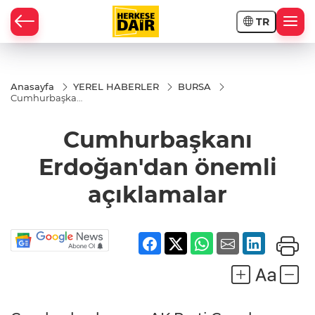
TR
RAHİSAR
Anasayfa
YEREL HABERLER
BURSA
Cumhurbaşkanı
Erdoğan'dan
önemli
açıklamalar
Cumhurbaşkanı
Erdoğan'dan önemli
açıklamalar
R