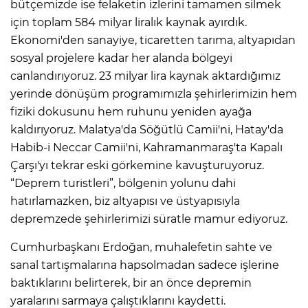
bütçemizde ise felaketin izlerini tamamen silmek
için toplam 584 milyar liralık kaynak ayırdık.
Ekonomi'den sanayiye, ticaretten tarıma, altyapıdan
sosyal projelere kadar her alanda bölgeyi
canlandırıyoruz. 23 milyar lira kaynak aktardığımız
yerinde dönüşüm programımızla şehirlerimizin hem
fiziki dokusunu hem ruhunu yeniden ayağa
kaldırıyoruz. Malatya'da Söğütlü Camii'ni, Hatay'da
Habib-i Neccar Camii'ni, Kahramanmaraş'ta Kapalı
Çarşı'yı tekrar eski görkemine kavuşturuyoruz.
“Deprem turistleri”, bölgenin yolunu dahi
hatırlamazken, biz altyapısı ve üstyapısıyla
depremzede şehirlerimizi süratle mamur ediyoruz.
Cumhurbaşkanı Erdoğan, muhalefetin sahte ve
sanal tartışmalarına hapsolmadan sadece işlerine
baktıklarını belirterek, bir an önce depremin
yaralarını sarmaya çalıştıklarını kaydetti.