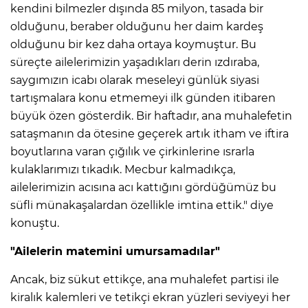
kendini bilmezler dışında 85 milyon, tasada bir
olduğunu, beraber olduğunu her daim kardeş
olduğunu bir kez daha ortaya koymuştur. Bu
süreçte ailelerimizin yaşadıkları derin ızdıraba,
saygımızın icabı olarak meseleyi günlük siyasi
tartışmalara konu etmemeyi ilk günden itibaren
büyük özen gösterdik. Bir haftadır, ana muhalefetin
sataşmanın da ötesine geçerek artık itham ve iftira
boyutlarına varan çığılık ve çirkinlerine ısrarla
kulaklarımızı tıkadık. Mecbur kalmadıkça,
ailelerimizin acısına acı kattığını gördüğümüz bu
süfli münakaşalardan özellikle imtina ettik." diye
konuştu.
"Ailelerin matemini umursamadılar"
Ancak, biz sükut ettikçe, ana muhalefet partisi ile
kiralık kalemleri ve tetikçi ekran yüzleri seviyeyi her