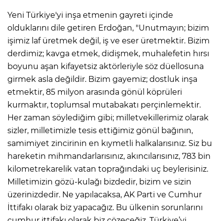
Yeni Türkiye'yi inşa etmenin gayreti içinde
olduklarını dile getiren Erdoğan, "Unutmayın; bizim
işimiz laf üretmek değil, iş ve eser üretmektir. Bizim
derdimiz; kavga etmek, didişmek, muhalefetin hırsı
boyunu aşan kifayetsiz aktörleriyle söz düellosuna
girmek asla değildir. Bizim gayemiz; dostluk inşa
etmektir, 85 milyon arasında gönül köprüleri
kurmaktır, toplumsal mutabakatı perçinlemektir.
Her zaman söylediğim gibi; milletvekillerimiz olarak
sizler, milletimizle tesis ettiğimiz gönül bağının,
samimiyet zincirinin en kıymetli halkalarısınız. Siz bu
hareketin mihmandarlarısınız, akıncılarısınız, 783 bin
kilometrekarelik vatan toprağındaki uç beylerisiniz.
Milletimizin gözü-kulağı bizdedir, bizim ve sizin
üzerinizdedir. Ne yapılacaksa, AK Parti ve Cumhur
İttifakı olarak biz yapacağız. Bu ülkenin sorunlarını
cumhur ittifakı olarak biz çözeceğiz. Türkiye’yi