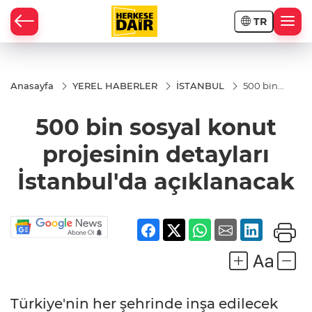
TR
RAHİSAR
Anasayfa
YEREL HABERLER
İSTANBUL
500 bin
sosyal
konut
500 bin sosyal konut
projesinin
detayları
İstanbul'da
projesinin detayları
açıklanacak
İstanbul'da açıklanacak
R
Türkiye'nin her şehrinde inşa edilecek