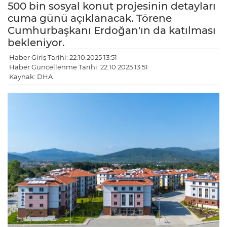
500 bin sosyal konut projesinin detayları
cuma günü açıklanacak. Törene
Cumhurbaşkanı Erdoğan'ın da katılması
bekleniyor.
Haber Giriş Tarihi: 22.10.2025 13:51
Haber Güncellenme Tarihi: 22.10.2025 13:51
Kaynak: DHA
LE