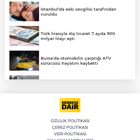
İstanbul'da eski sevgilisi tarafından
vuruldu
Türk lirasıyla dış ticaret 7 ayda 900
milyar lirayı aştı
Bursa'da otomobilin çarptığı ATV
sürücüsü hayatını kaybetti
E
Küçükçekmece D-100'de otomobil, İETT
otobüsüne çarptı: 3 ölü
LGS yerleştirme sonuçları açıklandı
GİZLİLİK POLİTİKASI
ÇEREZ POLİTİKASI
WhatsApp grup sohbetleri için yeni
VERİ POLİTİKASI
özellikler yayınlandı