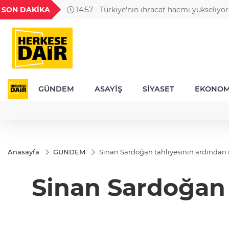
GEL
TND
BGN
VND
SON DAKİKA
14:57 - Türkiye'nin ihracat hacmi yükseliyor
53
18,2389
16,2393
27,9743
0,0018
GÜNDEM
ASAYİŞ
SİYASET
EKONOM
Anasayfa
GÜNDEM
Sinan Sardoğan tahliyesinin ardından 
Sinan Sardoğan 