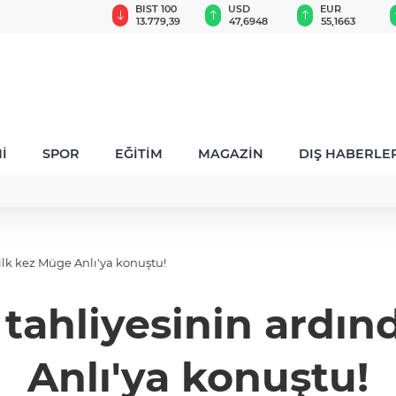
GAU/TRY
BIST 100
USD
EUR
6.649,52
13.779,39
47,6948
55,1663
İ
SPOR
EĞİTİM
MAGAZİN
DIŞ HABERLE
ilk kez Müge Anlı'ya konuştu!
tahliyesinin ardın
Anlı'ya konuştu!