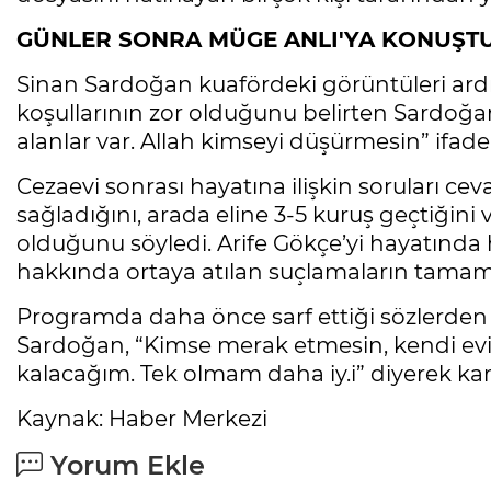
GÜNLER SONRA MÜGE ANLI'YA KONUŞT
Sinan Sardoğan kuafördeki görüntüleri ardı
koşullarının zor olduğunu belirten Sardoğan; 
alanlar var. Allah kimseyi düşürmesin” ifadel
Cezaevi sonrası hayatına ilişkin soruları ce
sağladığını, arada eline 3-5 kuruş geçtiğini
olduğunu söyledi. Arife Gökçe’yi hayatında
hakkında ortaya atılan suçlamaların tama
Programda daha önce sarf ettiği sözlerden
Sardoğan, “Kimse merak etmesin, kendi e
kalacağım. Tek olmam daha iy.i” diyerek k
Kaynak: Haber Merkezi
Yorum Ekle