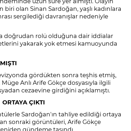
ündeminde uzun süre yer almıştı. Olayın
 biri olan Sinan Sardoğan, yaşlı kadınlara
ası sergilediği davranışlar nedeniyle
a doğrudan rolü olduğuna dair iddialar
etlerini yakarak yok etmesi kamuoyunda
MIŞTI
evizyonda gördükten sonra teşhis etmiş,
Müge Anlı Arife Gökçe dosyasıyla ilgili
yadan cezaevine girdiğini açıklamıştı.
 ORTAYA ÇIKTI
tülerle Sardoğan'ın tahliye edildiği ortaya
tan sonraki görüntüleri, Arife Gökçe
n yeniden gündeme taşındı.