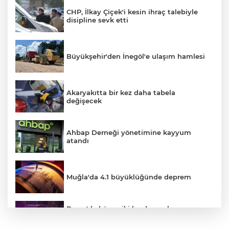
CHP, İlkay Çiçek'i kesin ihraç talebiyle
disipline sevk etti
Büyükşehir'den İnegöl'e ulaşım hamlesi
Akaryakıtta bir kez daha tabela
değişecek
Ahbap Derneği yönetimine kayyum
atandı
Muğla'da 4.1 büyüklüğünde deprem
Bursa'da küsen iki kardeş, onları
barıştırmaya Uşak'tan yola çıkan
babalarını polise ihbar etti: Bizi vuracak