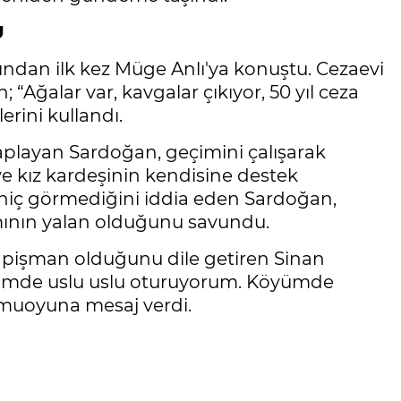
U
ndan ilk kez Müge Anlı'ya konuştu. Cezaevi
“Ağalar var, kavgalar çıkıyor, 50 yıl ceza
erini kullandı.
vaplayan Sardoğan, geçimini çalışarak
 ve kız kardeşinin kendisine destek
 hiç görmediğini iddia eden Sardoğan,
mının yalan olduğunu savundu.
 pişman olduğunu dile getiren Sinan
vimde uslu uslu oturuyorum. Köyümde
amuoyuna mesaj verdi.