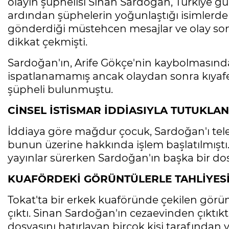
olayın şüphelisi Sinan Sardoğan, Türkiye g
ardından şüphelerin yoğunlaştığı isimlerden
gönderdiği müstehcen mesajlar ve olay sonr
dikkat çekmişti.
Sardoğan'ın, Arife Gökçe'nin kaybolmasınd
ispatlanamamış ancak olaydan sonra kıyaf
şüpheli bulunmuştu.
CİNSEL İSTİSMAR İDDİASIYLA TUTUKLAN
İddiaya göre mağdur çocuk, Sardoğan'ı tel
bunun üzerine hakkında işlem başlatılmıştı. 
yayınlar sürerken Sardoğan'ın başka bir dos
KUAFÖRDEKİ GÖRÜNTÜLERLE TAHLİYESİ
Tokat'ta bir erkek kuaföründe çekilen görün
çıktı. Sinan Sardoğan'ın cezaevinden çıktık
dosyasını hatırlayan birçok kişi tarafında