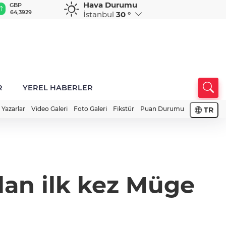
Hava Durumu
GBP
CHF
CAD
RUB
A
64,3929
59,0428
34,2168
0,5822
1
İstanbul
30 °
R
YEREL HABERLER
Yazarlar
Video Galeri
Foto Galeri
Fikstür
Puan Durumu
TR
dan ilk kez Müge