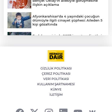
Behçet Oktay'ın ailesiyle görüşmesine
ilişkin açıklama
Afyonkarahisar'da 4 yaşındaki çocuğun
ölümüyle ilgili cinayet şüphesi: Aileden 5
kişi gözaltında
Emlak vergisinde 2027 inşaat maliyetleri
netleşti: Metrekare bedelleri yeniden
belirlendi
YILDIRIM’DA ÇOCUKLAR SPORLA
BÜYÜYOR
E
GİZLİLİK POLİTİKASI
ÇEREZ POLİTİKASI
Bursa'da İznik Gölü'ne düşen bir kişi
VERİ POLİTİKASI
hayatını kaybetti
KULLANIM ŞARTNAMESİ
KÜNYE
İLETİŞİM
İstanbul'da suç örgütüne operasyon: 12
gözaltı