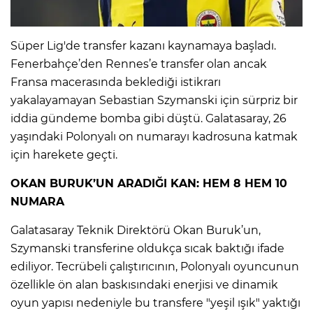
IR
Süper Lig'de transfer kazanı kaynamaya başladı.
Fenerbahçe’den Rennes’e transfer olan ancak
Fransa macerasında beklediği istikrarı
yakalayamayan Sebastian Szymanski için sürpriz bir
iddia gündeme bomba gibi düştü. Galatasaray, 26
yaşındaki Polonyalı on numarayı kadrosuna katmak
için harekete geçti.
OKAN BURUK’UN ARADIĞI KAN: HEM 8 HEM 10
NUMARA
R
Galatasaray Teknik Direktörü Okan Buruk’un,
P
Szymanski transferine oldukça sıcak baktığı ifade
ediliyor. Tecrübeli çalıştırıcının, Polonyalı oyuncunun
özellikle ön alan baskısındaki enerjisi ve dinamik
oyun yapısı nedeniyle bu transfere "yeşil ışık" yaktığı