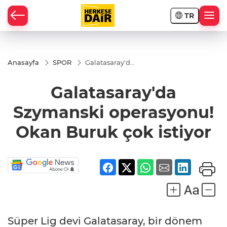
TR
RAHİSAR
Anasayfa
SPOR
Galatasaray'da
Szymanski
operasyonu!
Galatasaray'da
Okan Buruk
çok istiyor
Szymanski operasyonu!
Okan Buruk çok istiyor
R
Süper Lig devi Galatasaray, bir dönem