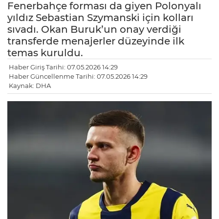
Fenerbahçe forması da giyen Polonyalı
yıldız Sebastian Szymanski için kolları
sıvadı. Okan Buruk’un onay verdiği
transferde menajerler düzeyinde ilk
temas kuruldu.
Haber Giriş Tarihi: 07.05.2026 14:29
Haber Güncellenme Tarihi: 07.05.2026 14:29
Kaynak: DHA
LE