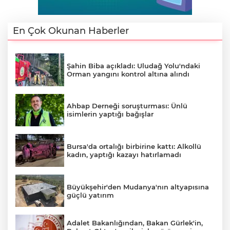
En Çok Okunan Haberler
AK
Şahin Biba açıkladı: Uludağ Yolu'ndaki
Orman yangını kontrol altına alındı
Ahbap Derneği soruşturması: Ünlü
isimlerin yaptığı bağışlar
E
Bursa'da ortalığı birbirine kattı: Alkollü
kadın, yaptığı kazayı hatırlamadı
Büyükşehir'den Mudanya'nın altyapısına
güçlü yatırım
Adalet Bakanlığından, Bakan Gürlek'in,