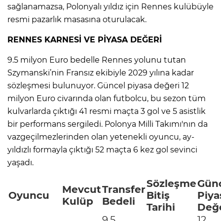
sağlanamazsa, Polonyalı yıldız için Rennes kulübüyle
resmi pazarlık masasına oturulacak.
Lİ
RENNES KARNESİ VE PİYASA DEĞERİ
9.5 milyon Euro bedelle Rennes yolunu tutan
Szymanski’nin Fransız ekibiyle 2029 yılına kadar
sözleşmesi bulunuyor. Güncel piyasa değeri 12
milyon Euro civarında olan futbolcu, bu sezon tüm
kulvarlarda çıktığı 41 resmi maçta 3 gol ve 5 asistlik
bir performans sergiledi. Polonya Milli Takımı'nın da
vazgeçilmezlerinden olan yetenekli oyuncu, ay-
yıldızlı formayla çıktığı 52 maçta 6 kez gol sevinci
yaşadı.
Sözleşme
Gün
Mevcut
Transfer
NMARAŞ
Oyuncu
Bitiş
Piya
Kulüp
Bedeli
Tarihi
Değe
9.5
12