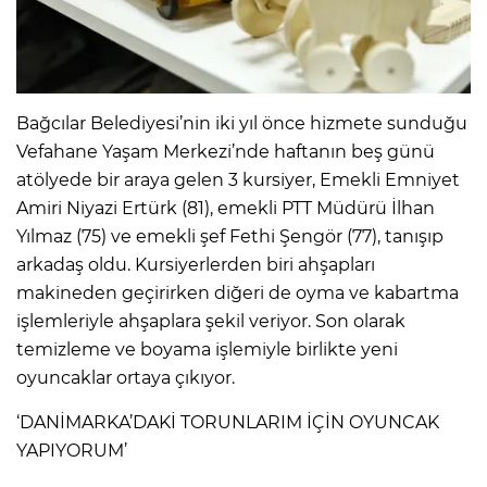
IR
Bağcılar Belediyesi’nin iki yıl önce hizmete sunduğu
Vefahane Yaşam Merkezi’nde haftanın beş günü
atölyede bir araya gelen 3 kursiyer, Emekli Emniyet
Amiri Niyazi Ertürk (81), emekli PTT Müdürü İlhan
Yılmaz (75) ve emekli şef Fethi Şengör (77), tanışıp
arkadaş oldu. Kursiyerlerden biri ahşapları
makineden geçirirken diğeri de oyma ve kabartma
işlemleriyle ahşaplara şekil veriyor. Son olarak
R
temizleme ve boyama işlemiyle birlikte yeni
oyuncaklar ortaya çıkıyor.
P
‘DANİMARKA’DAKİ TORUNLARIM İÇİN OYUNCAK
YAPIYORUM’