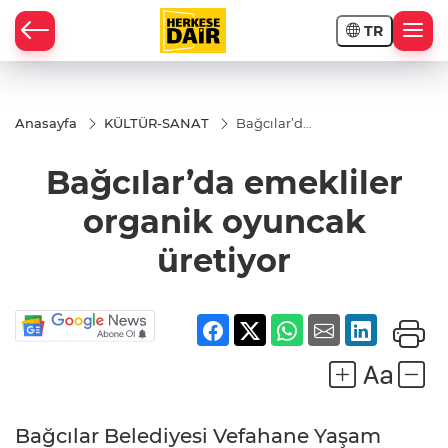
TR
RAHİSAR
Anasayfa
KÜLTÜR-SANAT
Bağcılar’da
emekliler
organik
Bağcılar’da emekliler
oyuncak
üretiyor
organik oyuncak
üretiyor
R
Bağcılar Belediyesi Vefahane Yaşam