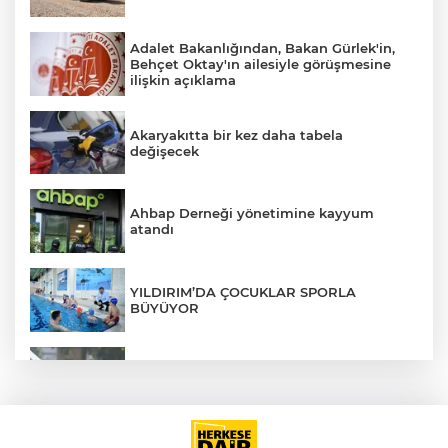
Adalet Bakanlığından, Bakan Gürlek'in,
Behçet Oktay'ın ailesiyle görüşmesine
AK
ilişkin açıklama
Akaryakıtta bir kez daha tabela
değişecek
Ahbap Derneği yönetimine kayyum
atandı
E
YILDIRIM’DA ÇOCUKLAR SPORLA
BÜYÜYOR
CHP, İlkay Çiçek'i kesin ihraç talebiyle
disipline sevk etti