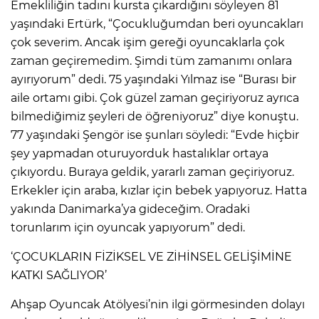
ANE
Emekliliğin tadını kursta çıkardığını söyleyen 81
yaşındaki Ertürk, “Çocukluğumdan beri oyuncakları
çok severim. Ancak işim gereği oyuncaklarla çok
zaman geçiremedim. Şimdi tüm zamanımı onlara
ayırıyorum” dedi. 75 yaşındaki Yılmaz ise “Burası bir
aile ortamı gibi. Çok güzel zaman geçiriyoruz ayrıca
bilmediğimiz şeyleri de öğreniyoruz” diye konuştu.
77 yaşındaki Şengör ise şunları söyledi: “Evde hiçbir
şey yapmadan oturuyorduk hastalıklar ortaya
çıkıyordu. Buraya geldik, yararlı zaman geçiriyoruz.
Erkekler için araba, kızlar için bebek yapıyoruz. Hatta
yakında Danimarka’ya gideceğim. Oradaki
torunlarım için oyuncak yapıyorum” dedi.
‘ÇOCUKLARIN FİZİKSEL VE ZİHİNSEL GELİŞİMİNE
KATKI SAĞLIYOR’
NU
Ahşap Oyuncak Atölyesi’nin ilgi görmesinden dolayı