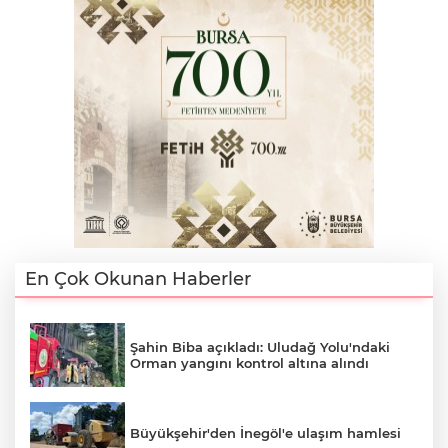
En Çok Okunan Haberler
A
Şahin Biba açıkladı: Uludağ Yolu'ndaki
Orman yangını kontrol altına alındı
Büyükşehir'den İnegöl'e ulaşım hamlesi