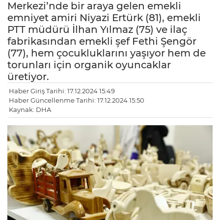
Merkezi’nde bir araya gelen emekli
emniyet amiri Niyazi Ertürk (81), emekli
PTT müdürü İlhan Yılmaz (75) ve ilaç
fabrikasından emekli şef Fethi Şengör
(77), hem çocukluklarını yaşıyor hem de
torunları için organik oyuncaklar
üretiyor.
Haber Giriş Tarihi: 17.12.2024 15:49
Haber Güncellenme Tarihi: 17.12.2024 15:50
Kaynak: DHA
LE