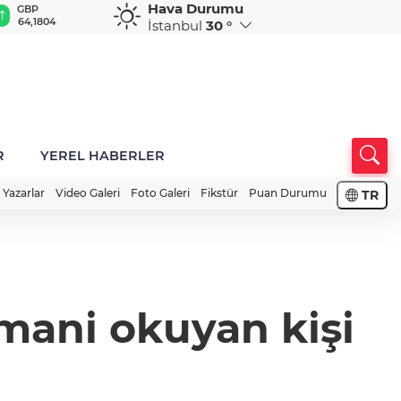
Hava Durumu
GBP
CHF
CAD
RUB
A
64,1804
58,6620
34,0197
0,5752
1
İstanbul
30 °
R
YEREL HABERLER
Yazarlar
Video Galeri
Foto Galeri
Fikstür
Puan Durumu
TR
mani okuyan kişi