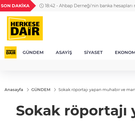
GEL
TND
BGN
VND
SON DAKİKA
18:42 - Ahbap Derneği'nin banka hesapları 
46
18,2379
16,2661
27,9743
0,0018
GÜNDEM
ASAYİŞ
SİYASET
EKONOM
Anasayfa
GÜNDEM
Sokak röportajı yapan muhabir ve mani
Sokak röportajı