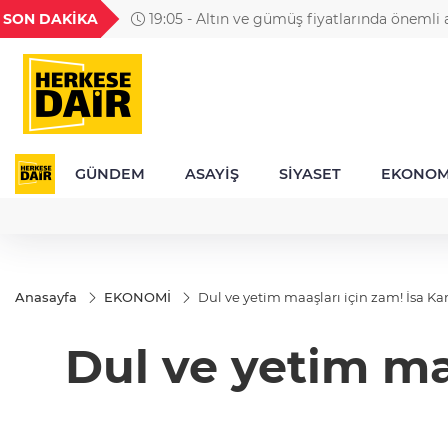
GEL
TND
BGN
VND
SON DAKİKA
19:05 - Altın ve gümüş fiyatlarında önemli a
49
18,2677
16,3788
27,9743
0,0018
GÜNDEM
ASAYİŞ
SİYASET
EKONOM
Anasayfa
EKONOMİ
Dul ve yetim maaşları için zam! İsa Kara
Dul ve yetim maa