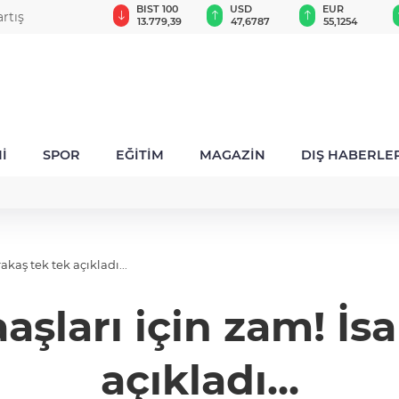
GAU/TRY
BIST 100
USD
EUR
rtış
6.660,55
13.779,39
47,6787
55,1254
İ
SPOR
EĞİTİM
MAGAZİN
DIŞ HABERLE
kaş tek tek açıkladı...
şları için zam! İs
açıkladı...