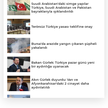
Suudi Arabistan'daki simge yapılar
Türkiye, Suudi Arabistan ve Pakistan
bayraklarıyla ışıklandırıldı
Terörsüz Türkiye yasası teklifine onay
Bursa'da arazide yangın çıkaran şüpheli
yakalandı
Bakan Gürlek: Türkiye pazar günü yeni
bir aydınlığa uyanacak
Akın Gürlek duyurdu: Van ve
Afyonkarahisar'daki 2 cinayet daha
aydınlatıldı
Meteoroloji'den kavurucu sıcak ve
kuvvetli rüzgar uyarısı