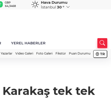
Hava Durumu
GBP
CHF
CAD
RUB
A
64,3468
59,0083
34,1883
0,5822
1
İstanbul
30 °
R
YEREL HABERLER
Yazarlar
Video Galeri
Foto Galeri
Fikstür
Puan Durumu
TR
a Karakaş tek tek