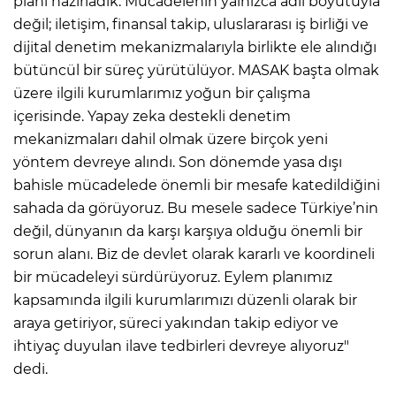
planı hazırladık. Mücadelenin yalnızca adli boyutuyla
ANE
değil; iletişim, finansal takip, uluslararası iş birliği ve
dijital denetim mekanizmalarıyla birlikte ele alındığı
bütüncül bir süreç yürütülüyor. MASAK başta olmak
üzere ilgili kurumlarımız yoğun bir çalışma
içerisinde. Yapay zeka destekli denetim
mekanizmaları dahil olmak üzere birçok yeni
yöntem devreye alındı. Son dönemde yasa dışı
bahisle mücadelede önemli bir mesafe katedildiğini
sahada da görüyoruz. Bu mesele sadece Türkiye’nin
değil, dünyanın da karşı karşıya olduğu önemli bir
sorun alanı. Biz de devlet olarak kararlı ve koordineli
bir mücadeleyi sürdürüyoruz. Eylem planımız
kapsamında ilgili kurumlarımızı düzenli olarak bir
araya getiriyor, süreci yakından takip ediyor ve
ihtiyaç duyulan ilave tedbirleri devreye alıyoruz"
NU
dedi.