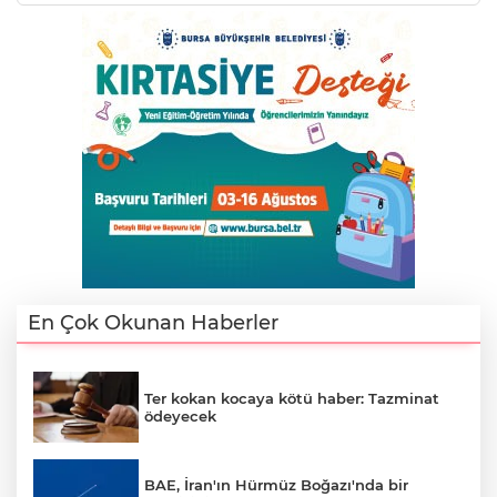
E
En Çok Okunan Haberler
Ter kokan kocaya kötü haber: Tazminat
ödeyecek
BAE, İran'ın Hürmüz Boğazı'nda bir