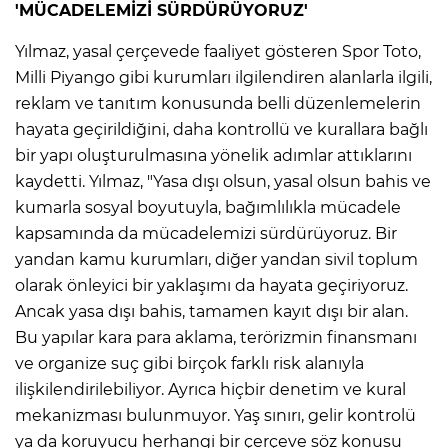
'MÜCADELEMİZİ SÜRDÜRÜYORUZ'
Lİ
Yılmaz, yasal çerçevede faaliyet gösteren Spor Toto,
Milli Piyango gibi kurumları ilgilendiren alanlarla ilgili,
reklam ve tanıtım konusunda belli düzenlemelerin
hayata geçirildiğini, daha kontrollü ve kurallara bağlı
bir yapı oluşturulmasına yönelik adımlar attıklarını
kaydetti. Yılmaz, "Yasa dışı olsun, yasal olsun bahis ve
kumarla sosyal boyutuyla, bağımlılıkla mücadele
kapsamında da mücadelemizi sürdürüyoruz. Bir
yandan kamu kurumları, diğer yandan sivil toplum
olarak önleyici bir yaklaşımı da hayata geçiriyoruz.
Ancak yasa dışı bahis, tamamen kayıt dışı bir alan.
Bu yapılar kara para aklama, terörizmin finansmanı
ve organize suç gibi birçok farklı risk alanıyla
NMARAŞ
ilişkilendirilebiliyor. Ayrıca hiçbir denetim ve kural
mekanizması bulunmuyor. Yaş sınırı, gelir kontrolü
ya da koruyucu herhangi bir çerçeve söz konusu