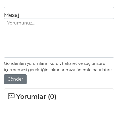
Mesaj
AK
Gönderilen yorumların küfür, hakaret ve suç unsuru
içermemesi gerektiğini okurlarımıza önemle hatırlatırız!
E
Gönder
Yorumlar (
0
)