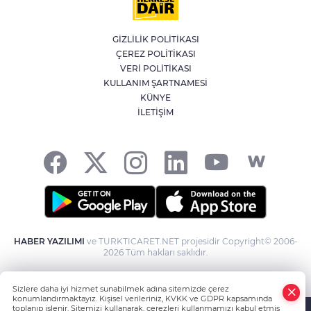
Emniyet Genel Müdürlüğü’ne 6 bin 250
yeni kadro
GİZLİLİK POLİTİKASI
ÇEREZ POLİTİKASI
Öğrenci Affı düzenlemesi Resmi
VERİ POLİTİKASI
Gazete'de yayımlandı
KULLANIM ŞARTNAMESİ
KÜNYE
İLETİŞİM
Kene vakaları için yerli ve milli aşı
geliştiriliyor
HABER YAZILIMI
ve TURKTICARET.NET projesidir Copyright© 2006-
2026 Tüm hakları saklıdır.
Sizlere daha iyi hizmet sunabilmek adına sitemizde çerez
konumlandırmaktayız. Kişisel verileriniz, KVKK ve GDPR kapsamında
toplanıp işlenir. Sitemizi kullanarak, çerezleri kullanmamızı kabul etmiş