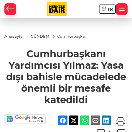
TR
RAHİSAR
Anasayfa
GÜNDEM
Cumhurbaşkanı
Yardımcısı
Yılmaz: Yasa dışı
Cumhurbaşkanı
bahisle
mücadelede
önemli bir
Yardımcısı Yılmaz: Yasa
mesafe
katedildi
dışı bahisle mücadelede
önemli bir mesafe
katedildi
R