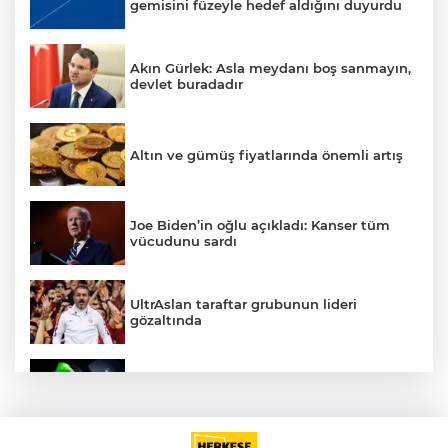
gemisini füzeyle hedef aldığını duyurdu
Akın Gürlek: Asla meydanı boş sanmayın,
devlet buradadır
Altın ve gümüş fiyatlarında önemli artış
Joe Biden’in oğlu açıkladı: Kanser tüm
vücudunu sardı
UltrAslan taraftar grubunun lideri
gözaltında
Benzine bir zam daha: Pazartesi tabelaya
yansıyacak