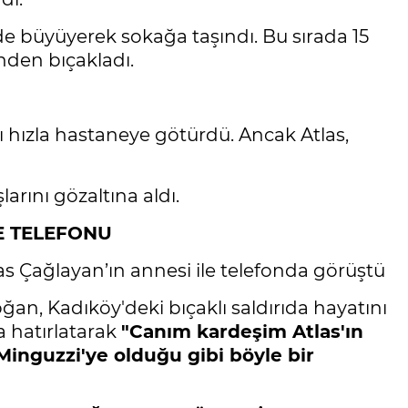
de büyüyerek sokağa taşındı. Bu sırada 15
nden bıçakladı.
s'ı hızla hastaneye götürdü. Ancak Atlas,
arını gözaltına aldı.
E TELEFONU
 Çağlayan’ın annesi ile telefonda görüştü
an, Kadıköy'deki bıçaklı saldırıda hayatını
 hatırlatarak
"Canım kardeşim Atlas'ın
inguzzi'ye olduğu gibi böyle bir