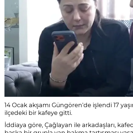
14 Ocak akşamı Güngören'de işlendi 17 yaşın
ilçedeki bir kafeye gitti.
İddiaya göre, Çağlayan ile arkadaşları, ka
başka bir grupla yan bakma tartışması yaşa