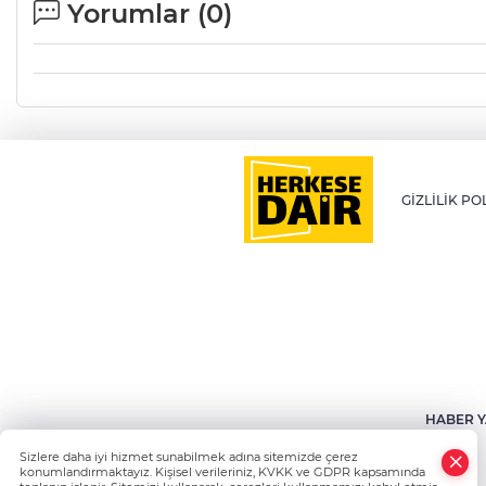
Yorumlar (
0
)
GİZLİLİK PO
HABER Y
Sizlere daha iyi hizmet sunabilmek adına sitemizde çerez
konumlandırmaktayız. Kişisel verileriniz, KVKK ve GDPR kapsamında