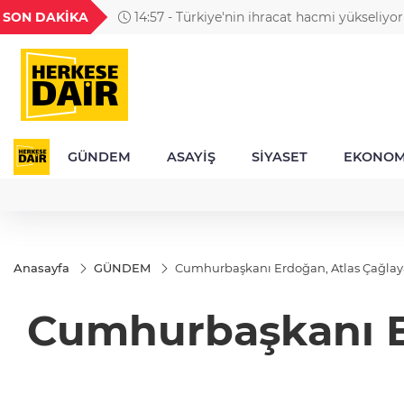
GEL
TND
BGN
VND
SON DAKİKA
14:57 - Türkiye'nin ihracat hacmi yükseliyor
54
18,2403
16,2406
27,9743
0,0018
GÜNDEM
ASAYİŞ
SİYASET
EKONOM
Anasayfa
GÜNDEM
Cumhurbaşkanı Erdoğan, Atlas Çağlayan
Cumhurbaşkanı Er