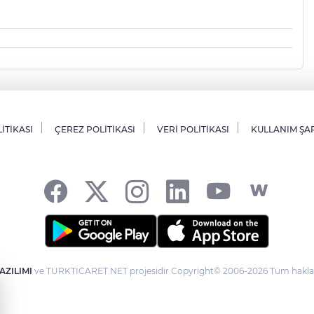
LİTİKASI
ÇEREZ POLİTİKASI
VERİ POLİTİKASI
KULLANIM ŞA
AZILIMI
ve TURKTICARET.NET projesidir Copyright© 2006-2026 Tüm hakları 