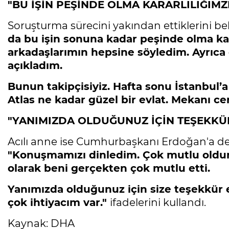
"BU İŞİN PEŞİNDE OLMA KARARLILIĞI
Soruşturma sürecini yakından ettiklerini be
da bu işin sonuna kadar peşinde olma k
arkadaşlarımın hepsine söyledim. Ayrıca
açıkladım.
Bunun takipçisiyiz. Hafta sonu İstanbul’a
Atlas ne kadar güzel bir evlat. Mekanı ce
"YANIMIZDA OLDUĞUNUZ İÇİN TEŞEKKÜ
Acılı anne ise Cumhurbaşkanı Erdoğan'a de
"Konuşmamızı dinledim. Çok mutlu oldum
olarak beni gerçekten çok mutlu etti.
Yanımızda olduğunuz için size teşekkür 
çok ihtiyacım var."
ifadelerini kullandı.
Kaynak: DHA