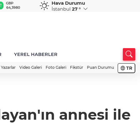
Hava Durumu
GBP
CHF
CAD
RUB
A
64,3980
59,0361
34,2116
0,5809
1
İstanbul
27 °
R
YEREL HABERLER
Yazarlar
Video Galeri
Foto Galeri
Fikstür
Puan Durumu
TR
yan'ın annesi ile