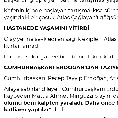
Kafenin içinde başlayan tartışma, kısa süre
yaşındaki bir çocuk, Atlas Çağlayan'ı göğsü
HASTANEDE YAŞAMINI YİTİRDİ
Olay yerine sevk edilen sağlık ekipleri, Atla
kurtarılamadı.
Polis ise saldırgan ve beraberindeki arkadaşl
CUMHURBAŞKANI ERDOĞAN'DAN TAZİY
Cumhurbaşkanı Recep Tayyip Erdoğan, Atlas
Aileye sabırlar dileyen Cumhurbaşkanı Erdoğ
kaybeden Mattia Ahmet Minguzzi olayını da
ölümü beni kalpten yaraladı. Daha önce M
katliamı yaptılar"
dedi.