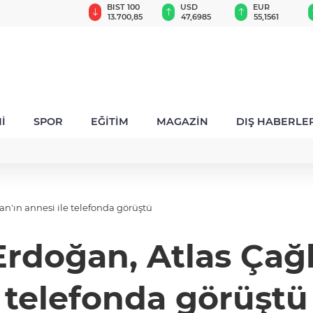
GAU/TRY
BIST 100
USD
EUR
6.665,64
13.700,85
47,6985
55,1561
İ
SPOR
EĞİTİM
MAGAZİN
DIŞ HABERLE
'ın annesi ile telefonda görüştü
doğan, Atlas Çağla
telefonda görüştü