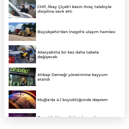
CHP, İlkay Çiçek'i kesin ihraç talebiyle
disipline sevk etti
Büyükşehir'den İnegöl'e ulaşım hamlesi
Akaryakıtta bir kez daha tabela
değişecek
Ahbap Derneği yönetimine kayyum
atandı
Muğla'da 4.1 büyüklüğünde deprem
Bursa'da küsen iki kardeş, onları
barıştırmaya Uşak'tan yola çıkan
babalarını polise ihbar etti: Bizi vuracak