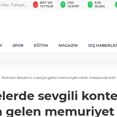
GAU/TRY
BIST 100
USD
EUR
 Asır, Türkiye
6.660,55
13.779,39
47,6787
55,1254
İ
SPOR
EĞİTİM
MAGAZİN
DIŞ HABERLE
ı: Muhittin Böcek'in ricasıyla gelen memuriyet nikah masasında bitti
lerde sevgili kont
la gelen memuriye