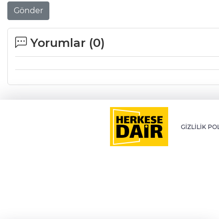
Gönder
Yorumlar (
0
)
GİZLİLİK PO