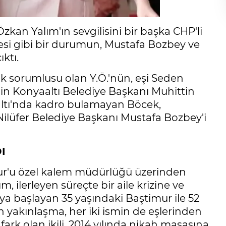
kan Yalım'ın sevgilisini bir başka CHP'li
mesi gibi bir durumun, Mustafa Bozbey ve
ktı.
k sorumlusu olan Y.Ö.'nün, eşi Seden
n Konyaaltı Belediye Başkanı Muhittin
altı'nda kadro bulamayan Böcek,
ilüfer Belediye Başkanı Mustafa Bozbey'i
I
ur'u özel kalem müdürlüğü üzerinden
ım, ilerleyen süreçte bir aile krizine ve
ya başlayan 35 yaşındaki Baştimur ile 52
yakınlaşma, her iki ismin de eşlerinden
ark olan ikili, 2014 yılında nikah masasına