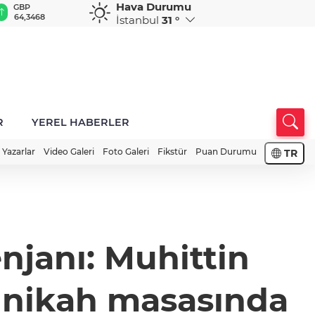
Hava Durumu
GBP
CHF
CAD
RUB
A
64,3468
59,0083
34,1883
0,5822
1
İstanbul
31 °
R
YEREL HABERLER
Yazarlar
Video Galeri
Foto Galeri
Fikstür
Puan Durumu
TR
enjanı: Muhittin
t nikah masasında