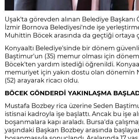
Uşak'ta görevden alınan Belediye Başkanı Öz
İzmir Bornova Belediyesi'nde işe yerleştir
Muhittin Böcek arasında da geçtiği ortaya çı
Konyaaltı Belediye'sinde bir dönem güvenli
Baştimur'un (35) memur olması için dönemi
Böcek'ten yardım istediği öğrenildi. Konya
memuriyet için yakın dostu olan dönemin N
(52) arayarak ricacı oldu.
BÖCEK GÖNDERDİ YAKINLAŞMA BAŞLAD
Mustafa Bozbey rica üzerine Seden Baştim
istisnai kadroyla işe başlattı. Ancak bu işe al
boşanmalara kapı araladı. Bursa'da çalışma
yaşındaki Başkan Bozbey arasında başlayan 
boşanmasıyla sonuçlandı. Aralarında 17 yaş f