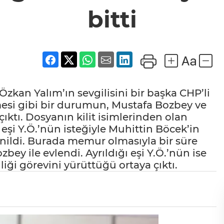
bitti
zkan Yalım’ın sevgilisini bir başka CHP’li
rmesi gibi bir durumun, Mustafa Bozbey ve
ıktı. Dosyanın kilit isimlerinden olan
eşi Y.Ö.’nün isteğiyle Muhittin Böcek’in
enildi. Burada memur olmasıyla bir süre
ey ile evlendi. Ayrıldığı eşi Y.Ö.’nün ise
iği görevini yürüttüğü ortaya çıktı.