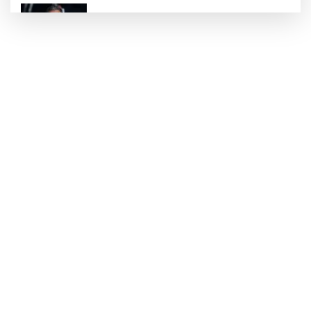
İran'dan Müslümanlara kötü niyetli dış
güçlere karşı birleşme çağrısı
Kağıthane'de 104 kilogram uyuşturucu
ele geçirildi
Meteoroloji'den kavurucu sıcak ve
kuvvetli rüzgar uyarısı
Fetih coşkusu Keles’e taşındı