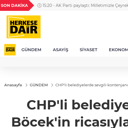
GEL
TND
BGN
VND
SON DAKİKA
15:20 - AK Parti paylaştı: Milletimizle Çeyrek
49
18,2677
16,3788
27,9743
0,0018
Geleceğe Hazır
GÜNDEM
ASAYİŞ
SİYASET
EKONOM
Anasayfa
GÜNDEM
CHP'li belediyelerde sevgili kontenjan
CHP'li belediye
Böcek'in ricasıy