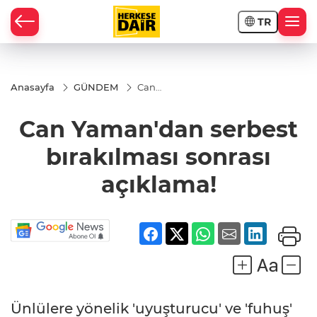
TR
RAHİSAR
Anasayfa
GÜNDEM
Can
Yaman'dan
serbest
Can Yaman'dan serbest
bırakılması
sonrası
açıklama!
bırakılması sonrası
açıklama!
R
Ünlülere yönelik 'uyuşturucu' ve 'fuhuş'