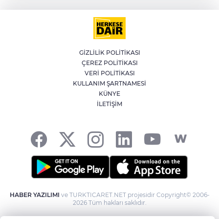
kuvvetli rüzgar uyarısı
İran'dan Müslümanlara kötü niyetli dış
güçlere karşı birleşme çağrısı
GİZLİLİK POLİTİKASI
ÇEREZ POLİTİKASI
Kağıthane'de 104 kilogram uyuşturucu
VERİ POLİTİKASI
ele geçirildi
KULLANIM ŞARTNAMESİ
KÜNYE
İLETİŞİM
Fetih coşkusu Keles’e taşındı
HABER YAZILIMI
ve TURKTICARET.NET projesidir Copyright© 2006-
2026 Tüm hakları saklıdır.