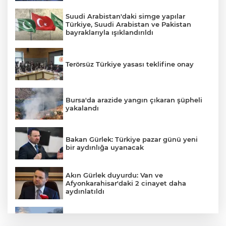
Suudi Arabistan'daki simge yapılar
Türkiye, Suudi Arabistan ve Pakistan
bayraklarıyla ışıklandırıldı
Terörsüz Türkiye yasası teklifine onay
Bursa'da arazide yangın çıkaran şüpheli
yakalandı
E
Bakan Gürlek: Türkiye pazar günü yeni
bir aydınlığa uyanacak
Akın Gürlek duyurdu: Van ve
Afyonkarahisar'daki 2 cinayet daha
aydınlatıldı
Meteoroloji'den kavurucu sıcak ve