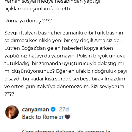
Yaman sosyal medya hesabından yaptığı
açıklamada şunları ifade etti:
Lİ
Roma’ya dönüş ????
Sevgili İtalyan basını, her zamanki gibi Türk basının
saldırması kesinlikle yeni bir şey değil! Ama siz de…
Lütfen Boğaz’dan gelen haberleri kopyalarken
yaptığınız hatayı da yapmayın. Polisin birçok ünlüyü
tutukladığı bir zamanda uyuşturucuyla dolaştığımı
mı düşünüyorsunuz? Eğer en ufak bir doğruluk payı
olsaydı, bu kadar kısa sürede serbest bırakılmazdım
ve ertesi gün İtalya’ya dönemezdim. Sizi seviyorum
????
NMARAŞ