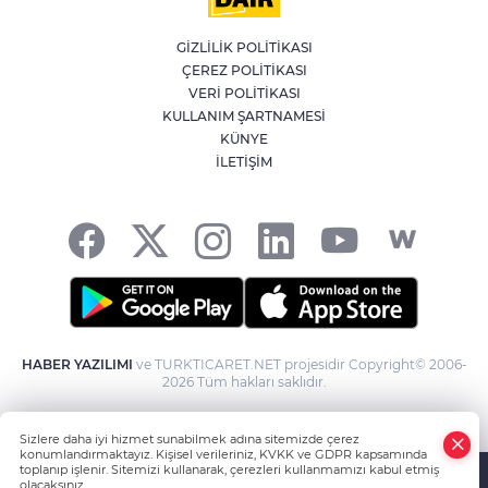
güçlere karşı birleşme çağrısı
GİZLİLİK POLİTİKASI
ÇEREZ POLİTİKASI
Kağıthane'de 104 kilogram uyuşturucu
VERİ POLİTİKASI
ele geçirildi
KULLANIM ŞARTNAMESİ
KÜNYE
İLETİŞİM
Fetih coşkusu Keles’e taşındı
E
HABER YAZILIMI
ve TURKTICARET.NET projesidir Copyright© 2006-
2026 Tüm hakları saklıdır.
Sizlere daha iyi hizmet sunabilmek adına sitemizde çerez
konumlandırmaktayız. Kişisel verileriniz, KVKK ve GDPR kapsamında
toplanıp işlenir. Sitemizi kullanarak, çerezleri kullanmamızı kabul etmiş
olacaksınız.