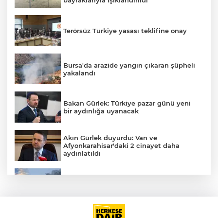
bayraklarıyla ışıklandırıldı
Terörsüz Türkiye yasası teklifine onay
AK
Bursa'da arazide yangın çıkaran şüpheli
yakalandı
Bakan Gürlek: Türkiye pazar günü yeni
bir aydınlığa uyanacak
E
Akın Gürlek duyurdu: Van ve
Afyonkarahisar'daki 2 cinayet daha
aydınlatıldı
Meteoroloji'den kavurucu sıcak ve
kuvvetli rüzgar uyarısı
İran'dan Müslümanlara kötü niyetli dış