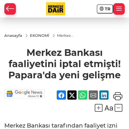
TR
RAHİSAR
Anasayfa
EKONOMİ
Merkez
Bankası
faaliyetini
Merkez Bankası
iptal
etmişti!
Papara'da
faaliyetini iptal etmişti!
yeni
gelişme
Papara'da yeni gelişme
R
Merkez Bankası tarafından faaliyet izni