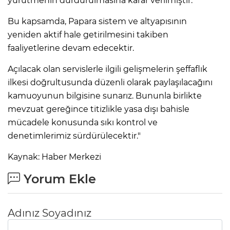
yürütmenin durdurulmasına karar verilmiştir.
Bu kapsamda, Papara sistem ve altyapısının
Lİ
yeniden aktif hale getirilmesini takiben
faaliyetlerine devam edecektir.
Açılacak olan servislerle ilgili gelişmelerin şeffaflık
ilkesi doğrultusunda düzenli olarak paylaşılacağını
kamuoyunun bilgisine sunarız. Bununla birlikte
mevzuat gereğince titizlikle yasa dışı bahisle
mücadele konusunda sıkı kontrol ve
denetimlerimiz sürdürülecektir."
Kaynak: Haber Merkezi
Yorum Ekle
NMARAŞ
Adınız Soyadınız