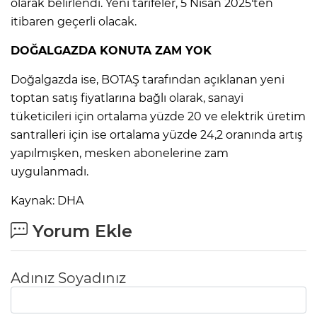
ANE
olarak belirlendi. Yeni tarifeler, 5 Nisan 2025'ten
itibaren geçerli olacak.
DOĞALGAZDA KONUTA ZAM YOK
Doğalgazda ise, BOTAŞ tarafından açıklanan yeni
toptan satış fiyatlarına bağlı olarak, sanayi
tüketicileri için ortalama yüzde 20 ve elektrik üretim
santralleri için ise ortalama yüzde 24,2 oranında artış
yapılmışken, mesken abonelerine zam
uygulanmadı.
Kaynak: DHA
Yorum Ekle
Adınız Soyadınız
NU