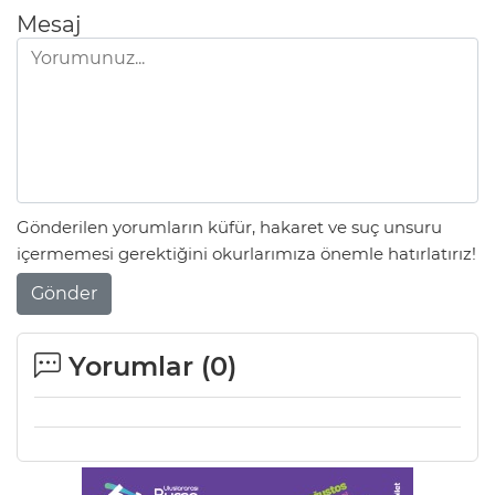
Mesaj
Lİ
Gönderilen yorumların küfür, hakaret ve suç unsuru
içermemesi gerektiğini okurlarımıza önemle hatırlatırız!
Gönder
Yorumlar (
0
)
NMARAŞ