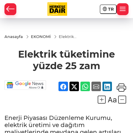
TR
RAHİSAR
Anasayfa
EKONOMİ
Elektrik
tüketimine
yüzde 25
Elektrik tüketimine
zam
yüzde 25 zam
Enerji Piyasası Düzenleme Kurumu,
R
elektrik üretimi ve dağıtım
maliyetlerinde meydana gelen artışları