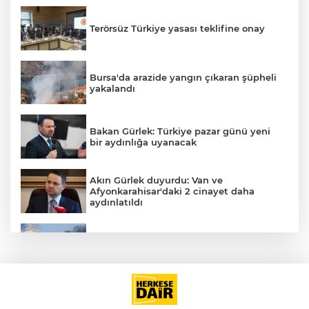
Terörsüz Türkiye yasası teklifine onay
Bursa'da arazide yangın çıkaran şüpheli
yakalandı
Bakan Gürlek: Türkiye pazar günü yeni
bir aydınlığa uyanacak
Akın Gürlek duyurdu: Van ve
Afyonkarahisar'daki 2 cinayet daha
aydınlatıldı
A
Meteoroloji'den kavurucu sıcak ve
kuvvetli rüzgar uyarısı
İran'dan Müslümanlara kötü niyetli dış
güçlere karşı birleşme çağrısı