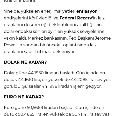
istikrar kazandı.
ANE
Yine de, yükselen enerji maliyetleri
enflasyon
endişelerini körüklediği ve
Federal Rezerv
'in faiz
oranlarını düşüreceği beklentilerini azalttığı için
dolar endeksi son on ayın en yüksek seviyelerine
yakın kaldı. Merkez bankasının, Fed Başkanı Jerome
Powell'ın sondan bir önceki toplantısında faiz
oranlarını sabit tutması bekleniyor.
DOLAR NE KADAR?
Dolar güne 44,1950 liradan başladı. Gün içinde en
düşük 44,1610 lira, en yüksek de 44,2085 lira seviyesi
görüldü. Şu sıralar 44,1976 liradan işlem geçiyor.
EURO NE KADAR?
NU
Euro güne 50,5668 liradan başladı. Gün içinde en
düşük 50,4665 lira, en yüksek de 50,7114 lira seviyesi