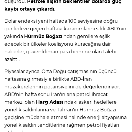
düşürdü.
Petrole ilişkin beklentiler dolarda güç
kaybı ortaya çıkardı
.
IR
Dolar endeksi yeni haftada 100 seviyesine doğru
geriledi ve geçen haftaki kazanımlarını sildi. ABD'nin
yakında
Hürmüz Boğazı
'ndan gemilere eşlik
edecek bir ülkeler koalisyonu kuracağına dair
haberler, güvenli liman para birimine olan talebi
azalttı.
Piyasalar ayrıca, Orta Doğu çatışmasının üçüncü
haftasına girmesiyle birlikte ABD-İran
müzakerelerinin potansiyelini de değerlendiriyor.
R
ABD'nin hafta sonu İran'ın ana petrol ihracat
merkezi olan
Harg Adası
'ndaki askeri hedeflere
P
yönelik saldırılarına ve Tahran'ın Hürmüz Boğazı
geçişine müdahale etmesi halinde enerji altyapısına
yönelik saldırı tehditlerine rağmen petrol fiyatları