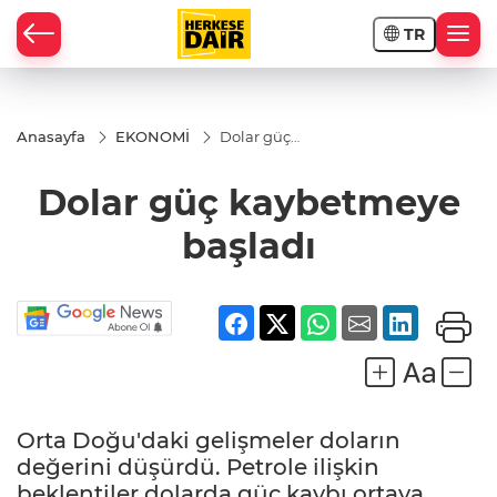
TR
RAHİSAR
Anasayfa
EKONOMİ
Dolar güç
kaybetmeye
başladı
Dolar güç kaybetmeye
başladı
Orta Doğu'daki gelişmeler doların
R
değerini düşürdü. Petrole ilişkin
beklentiler dolarda güç kaybı ortaya