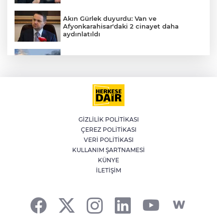
Akın Gürlek duyurdu: Van ve
Afyonkarahisar'daki 2 cinayet daha
aydınlatıldı
AK
Meteoroloji'den kavurucu sıcak ve
kuvvetli rüzgar uyarısı
İran'dan Müslümanlara kötü niyetli dış
güçlere karşı birleşme çağrısı
GİZLİLİK POLİTİKASI
ÇEREZ POLİTİKASI
E
Kağıthane'de 104 kilogram uyuşturucu
VERİ POLİTİKASI
ele geçirildi
KULLANIM ŞARTNAMESİ
KÜNYE
İLETİŞİM
Fetih coşkusu Keles’e taşındı