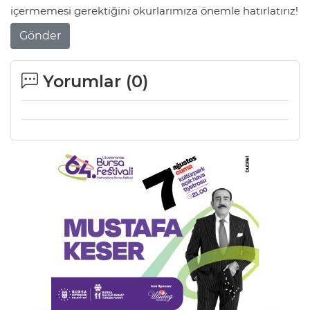
içermemesi gerektiğini okurlarımıza önemle hatırlatırız!
Lİ
Gönder
Yorumlar (
0
)
NMARAŞ