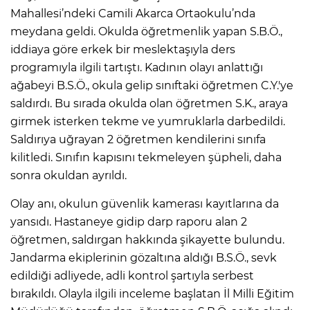
Mahallesi’ndeki Camili Akarca Ortaokulu’nda
meydana geldi. Okulda öğretmenlik yapan S.B.Ö.,
IR
iddiaya göre erkek bir meslektaşıyla ders
programıyla ilgili tartıştı. Kadının olayı anlattığı
ağabeyi B.S.Ö., okula gelip sınıftaki öğretmen C.Y.'ye
saldırdı. Bu sırada okulda olan öğretmen S.K., araya
girmek isterken tekme ve yumruklarla darbedildi.
Saldırıya uğrayan 2 öğretmen kendilerini sınıfa
kilitledi. Sınıfın kapısını tekmeleyen şüpheli, daha
sonra okuldan ayrıldı.
Olay anı, okulun güvenlik kamerası kayıtlarına da
R
yansıdı. Hastaneye gidip darp raporu alan 2
öğretmen, saldırgan hakkında şikayette bulundu.
P
Jandarma ekiplerinin gözaltına aldığı B.S.Ö., sevk
edildiği adliyede, adli kontrol şartıyla serbest
bırakıldı. Olayla ilgili inceleme başlatan İl Milli Eğitim