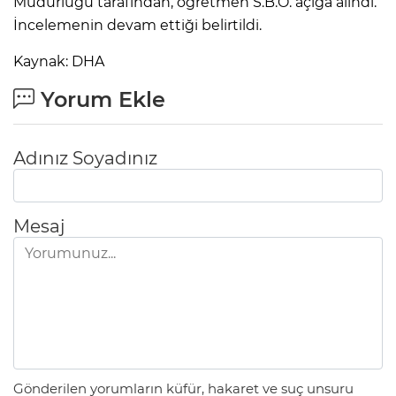
Müdürlüğü tarafından, öğretmen S.B.Ö. açığa alındı.
ANE
İncelemenin devam ettiği belirtildi.
Kaynak: DHA
Yorum Ekle
Adınız Soyadınız
Mesaj
NU
Gönderilen yorumların küfür, hakaret ve suç unsuru