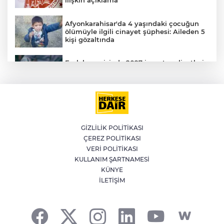
ilişkin açıklama
Afyonkarahisar'da 4 yaşındaki çocuğun
ölümüyle ilgili cinayet şüphesi: Aileden 5
kişi gözaltında
Emlak vergisinde 2027 inşaat maliyetleri
netleşti: Metrekare bedelleri yeniden
belirlendi
YILDIRIM’DA ÇOCUKLAR SPORLA
BÜYÜYOR
GİZLİLİK POLİTİKASI
ÇEREZ POLİTİKASI
Bursa'da İznik Gölü'ne düşen bir kişi
VERİ POLİTİKASI
hayatını kaybetti
KULLANIM ŞARTNAMESİ
A
KÜNYE
İLETİŞİM
İstanbul'da suç örgütüne operasyon: 12
gözaltı