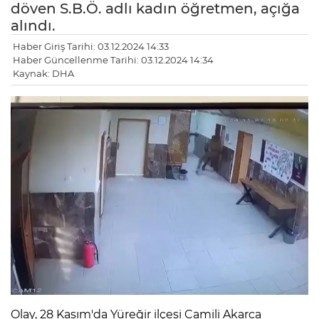
döven S.B.Ö. adlı kadın öğretmen, açığa
alındı.
Haber Giriş Tarihi: 03.12.2024 14:33
Haber Güncellenme Tarihi: 03.12.2024 14:34
Kaynak: DHA
LE
Olay, 28 Kasım'da Yüreğir ilçesi Camili Akarca