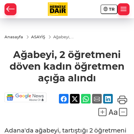
TR
RAHİSAR
Anasayfa
ASAYİŞ
Ağabeyi, 2
öğretmeni
döven
Ağabeyi, 2 öğretmeni
kadın
öğretmen
açığa
döven kadın öğretmen
alındı
açığa alındı
R
Adana'da ağabeyi, tartıştığı 2 öğretmeni