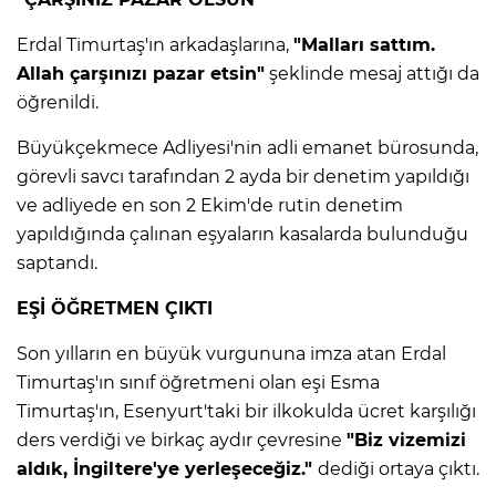
Erdal Timurtaş'ın arkadaşlarına,
"Malları sattım.
Allah çarşınızı pazar etsin"
şeklinde mesaj attığı da
öğrenildi.
Büyükçekmece Adliyesi'nin adli emanet bürosunda,
görevli savcı tarafından 2 ayda bir denetim yapıldığı
ve adliyede en son 2 Ekim'de rutin denetim
yapıldığında çalınan eşyaların kasalarda bulunduğu
saptandı.
EŞİ ÖĞRETMEN ÇIKTI
Son yılların en büyük vurgununa imza atan Erdal
A
Timurtaş'ın sınıf öğretmeni olan eşi Esma
Timurtaş'ın, Esenyurt'taki bir ilkokulda ücret karşılığı
ders verdiği ve birkaç aydır çevresine
"Biz vizemizi
aldık, İngiltere'ye yerleşeceğiz."
dediği ortaya çıktı.