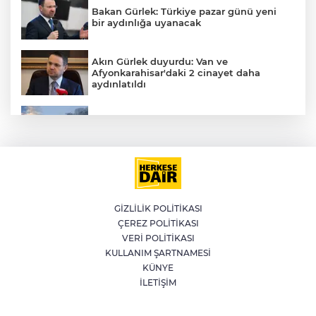
Bakan Gürlek: Türkiye pazar günü yeni
bir aydınlığa uyanacak
Akın Gürlek duyurdu: Van ve
Afyonkarahisar'daki 2 cinayet daha
aydınlatıldı
Meteoroloji'den kavurucu sıcak ve
kuvvetli rüzgar uyarısı
İran'dan Müslümanlara kötü niyetli dış
güçlere karşı birleşme çağrısı
GİZLİLİK POLİTİKASI
ÇEREZ POLİTİKASI
Kağıthane'de 104 kilogram uyuşturucu
VERİ POLİTİKASI
ele geçirildi
KULLANIM ŞARTNAMESİ
KÜNYE
İLETİŞİM
Fetih coşkusu Keles’e taşındı