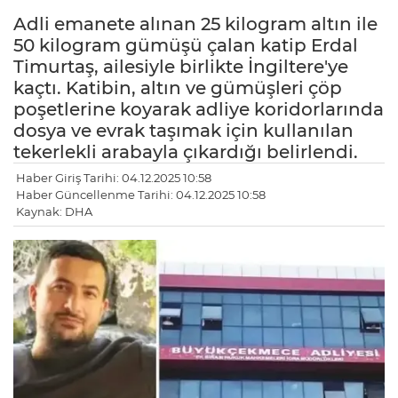
Adli emanete alınan 25 kilogram altın ile
50 kilogram gümüşü çalan katip Erdal
Timurtaş, ailesiyle birlikte İngiltere'ye
kaçtı. Katibin, altın ve gümüşleri çöp
poşetlerine koyarak adliye koridorlarında
dosya ve evrak taşımak için kullanılan
tekerlekli arabayla çıkardığı belirlendi.
Haber Giriş Tarihi: 04.12.2025 10:58
Haber Güncellenme Tarihi: 04.12.2025 10:58
Kaynak: DHA
LE