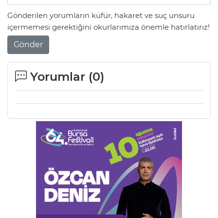
Gönderilen yorumların küfür, hakaret ve suç unsuru
içermemesi gerektiğini okurlarımıza önemle hatırlatırız!
Gönder
Yorumlar (
0
)
E