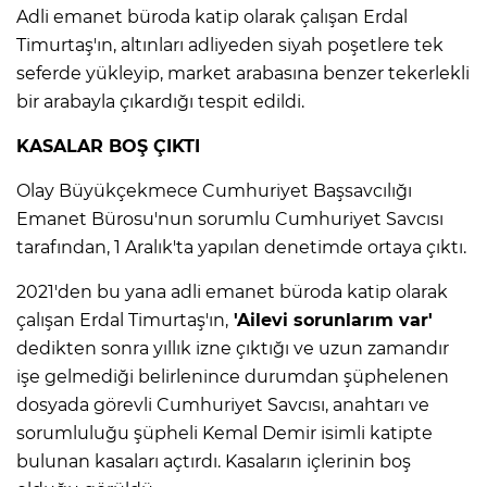
ANE
Adli emanet büroda katip olarak çalışan Erdal
Timurtaş'ın, altınları adliyeden siyah poşetlere tek
seferde yükleyip, market arabasına benzer tekerlekli
bir arabayla çıkardığı tespit edildi.
KASALAR BOŞ ÇIKTI
Olay Büyükçekmece Cumhuriyet Başsavcılığı
Emanet Bürosu'nun sorumlu Cumhuriyet Savcısı
tarafından, 1 Aralık'ta yapılan denetimde ortaya çıktı.
2021'den bu yana adli emanet büroda katip olarak
çalışan Erdal Timurtaş'ın,
'Ailevi sorunlarım var'
dedikten sonra yıllık izne çıktığı ve uzun zamandır
işe gelmediği belirlenince durumdan şüphelenen
dosyada görevli Cumhuriyet Savcısı, anahtarı ve
NU
sorumluluğu şüpheli Kemal Demir isimli katipte
bulunan kasaları açtırdı. Kasaların içlerinin boş