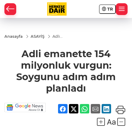
TR
RAHİSAR
Anasayfa
ASAYİŞ
Adli
emanette
154
Adli emanette 154
milyonluk
vurgun:
Soygunu
milyonluk vurgun:
adım
adım
Soygunu adım adım
planladı
planladı
R