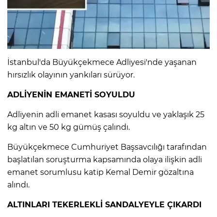
IR
İstanbul'da Büyükçekmece Adliyesi'nde yaşanan
hırsızlık olayının yankıları sürüyor.
ADLİYENİN EMANETİ SOYULDU
Adliyenin adli emanet kasası soyuldu ve yaklaşık 25
kg altın ve 50 kg gümüş çalındı.
Büyükçekmece Cumhuriyet Başsavcılığı tarafından
R
başlatılan soruşturma kapsamında olaya ilişkin adli
P
emanet sorumlusu katip Kemal Demir gözaltına
alındı.
ALTINLARI TEKERLEKLİ SANDALYEYLE ÇIKARDI