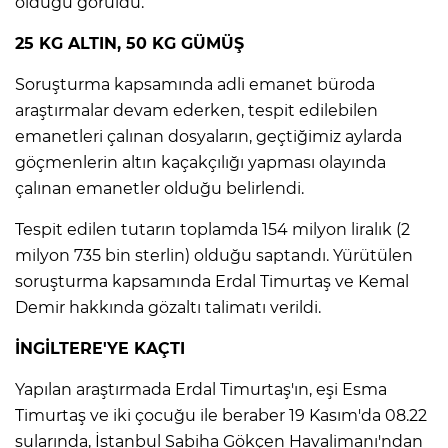
olduğu görüldü.
25 KG ALTIN, 50 KG GÜMÜŞ
Lİ
Soruşturma kapsamında adli emanet büroda
araştırmalar devam ederken, tespit edilebilen
emanetleri çalınan dosyaların, geçtiğimiz aylarda
göçmenlerin altın kaçakçılığı yapması olayında
çalınan emanetler olduğu belirlendi.
Tespit edilen tutarın toplamda 154 milyon liralık (2
milyon 735 bin sterlin) olduğu saptandı. Yürütülen
soruşturma kapsamında Erdal Timurtaş ve Kemal
Demir hakkında gözaltı talimatı verildi.
İNGİLTERE'YE KAÇTI
NMARAŞ
Yapılan araştırmada Erdal Timurtaş'ın, eşi Esma
Timurtaş ve iki çocuğu ile beraber 19 Kasım'da 08.22
sularında, İstanbul Sabiha Gökçen Havalimanı'ndan