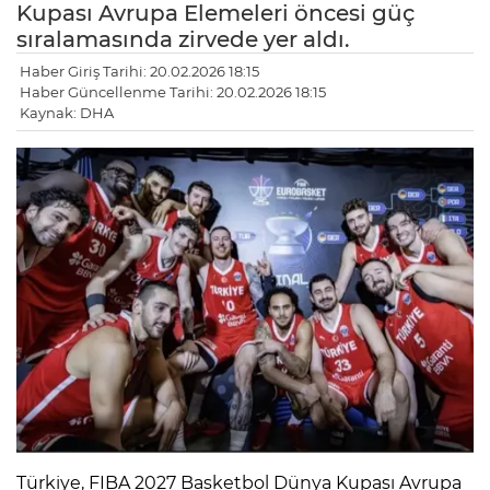
Kupası Avrupa Elemeleri öncesi güç
sıralamasında zirvede yer aldı.
Haber Giriş Tarihi: 20.02.2026 18:15
Haber Güncellenme Tarihi: 20.02.2026 18:15
Kaynak: DHA
LE
Türkiye, FIBA 2027 Basketbol Dünya Kupası Avrupa