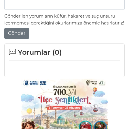
Lİ
Gönderilen yorumların küfür, hakaret ve suç unsuru
içermemesi gerektiğini okurlarımıza önemle hatırlatırız!
Gönder
Yorumlar (
0
)
NMARAŞ