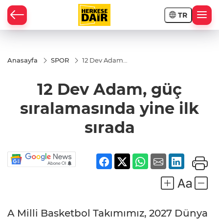
TR
RAHİSAR
Anasayfa
SPOR
12 Dev Adam,
güç
sıralamasında
12 Dev Adam, güç
yine ilk sırada
sıralamasında yine ilk
sırada
R
A Milli Basketbol Takımımız, 2027 Dünya