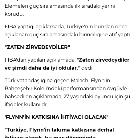
Elemeleri güç sıralamasında ilk sıradaki yerini
korudu.
IR
FIBA yaptığı açıklamada, Türkiye'nin bundan önce
açıklanan güç sıralamasındaki birinciliğine atıf yaptı.
"ZATEN ZİRVEDEYDİLER"
FIBA'dan yapılan açıklamada,
"Zaten zirvedeydiler
ve şimdi daha da iyi oldular."
dedi.
Türk vatandaşlığına geçen Malachi Flynn'in
Bahçeşehir Koleji'ndeki performansından övgüyle
R
bahsedilen açıklamada, 27 yaşındaki oyuncu için şu
ifadeler kullanıldı:
P
'FLYNN'İN KATKISINA İHTİYACI OLACAK'
"Türkiye, Flynn'in takıma katkısına derhal
ihtiyacı olacak, bu maç döneminde