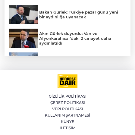
Bakan Gürlek: Türkiye pazar günü yeni
bir aydınlığa uyanacak
Akın Gürlek duyurdu: Van ve
Afyonkarahisar'daki 2 cinayet daha
aydınlatıldı
Meteoroloji'den kavurucu sıcak ve
kuvvetli rüzgar uyarısı
İran'dan Müslümanlara kötü niyetli dış
güçlere karşı birleşme çağrısı
GİZLİLİK POLİTİKASI
A
ÇEREZ POLİTİKASI
Kağıthane'de 104 kilogram uyuşturucu
VERİ POLİTİKASI
ele geçirildi
KULLANIM ŞARTNAMESİ
KÜNYE
İLETİŞİM
Fetih coşkusu Keles’e taşındı