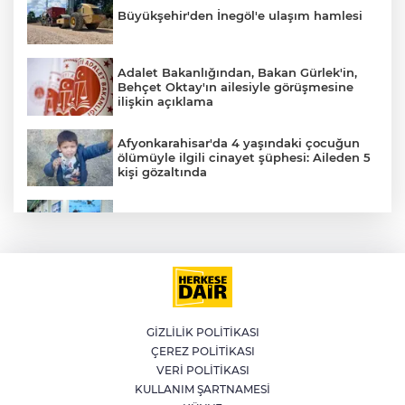
Büyükşehir'den İnegöl'e ulaşım hamlesi
AK
Adalet Bakanlığından, Bakan Gürlek'in,
Behçet Oktay'ın ailesiyle görüşmesine
ilişkin açıklama
Afyonkarahisar'da 4 yaşındaki çocuğun
ölümüyle ilgili cinayet şüphesi: Aileden 5
kişi gözaltında
YILDIRIM’DA ÇOCUKLAR SPORLA
BÜYÜYOR
E
Akaryakıtta bir kez daha tabela
değişecek
GİZLİLİK POLİTİKASI
ÇEREZ POLİTİKASI
İlklerin festivalinde çocuklar da şen
VERİ POLİTİKASI
şakrak
KULLANIM ŞARTNAMESİ