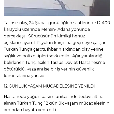
IR
Talihsiz olay, 24 Şubat günü öğlen saatlerinde D-400
karayolu üzerinde Mersin- Adana yönünde
gerçekleşti. Sürücüsünün kimliği henüz
açıklanmayan TIR, yolun karşısına geçmeye çalışan
Türkan Tunç'a çarptı. İhbarın ardından olay yerine
sağlık ve polis ekipleri sevk edildi. Ağır yaralandığı
belirlenen Tunç, acilen Tarsus Devlet Hastanesi'ne
götürüldü. Kaza anı ise bir iş yerinin güvenlik
kameralarına yansıdı.
R
12 GÜNLÜK YAŞAM MÜCADELESİNE YENİLDİ
P
Hastanede yoğun bakım ünitesinde tedavi altına
alınan Türkan Tunç, 12 günlük yaşam mücadelesinin
ardından hayata veda etti.