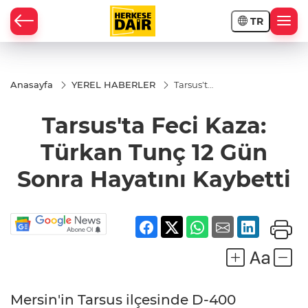
TR
RAHİSAR
Anasayfa
YEREL HABERLER
Tarsus'ta
Feci
Kaza:
Tarsus'ta Feci Kaza:
Türkan
Tunç 12
Gün
Türkan Tunç 12 Gün
Sonra
Hayatını
Sonra Hayatını Kaybetti
Kaybetti
R
Mersin'in Tarsus ilçesinde D-400