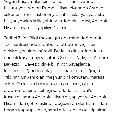
Yoğun kuşatmalar için Rumeli Hisarı civarında
bulunuyor. İşte bu Rumeli Hisarı civarında Osmanlı
askerleri, Roma askerleriyle çatışmalar yaşıyor. İşte
bu çatışmalarda ilk şehitliklerden bir tanesi, Anadolu
Hisarı'nın yanına yapılıyor" dedi.
Tarihçi Zafer Bilgi mezarlığın önemine değinerek
"Osmanlı aslında İstanbul'u fethetmek için bir
girişim içerisinde sürekli. Bu fetih girişimindeki en
önemli kuşatmayı yaşatan Osmanlı Padişahı Yıldırım
Bayezid, I. Bayezid diye biliniyor. Savaşlarda
kahramanlığından dolayı, hızlı hareket ettiği için
'Yıldırım' ünvanı olan meşhur bir komutan, mareşal,
asker. Ordunun başında savaşa çıkıyor, işte o
ordunun başında çıktığı seferlerle İstanbul'u
kuşatma adına Anadolu Hisarı'nı yapıyor ve Anadolu
Hisarı'ndan şehre aslında boğazın en dar kısmından
boğazı kapatıp, kesip, şehri etkisiz hale getirip alma