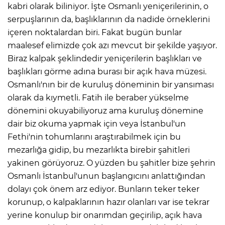
kabri olarak biliniyor. İşte Osmanlı yeniçerilerinin, o
serpuşlarının da, başlıklarının da nadide örneklerini
içeren noktalardan biri. Fakat bugün bunlar
AK
maalesef elimizde çok azı mevcut bir şekilde yaşıyor.
Biraz kalpak şeklindedir yeniçerilerin başlıkları ve
başlıkları görme adına burası bir açık hava müzesi.
Osmanlı'nın bir de kuruluş döneminin bir yansıması
olarak da kıymetli. Fatih ile beraber yükselme
dönemini okuyabiliyoruz ama kuruluş dönemine
dair biz okuma yapmak için veya İstanbul'un
E
Fethi'nin tohumlarını araştırabilmek için bu
mezarlığa gidip, bu mezarlıkta birebir şahitleri
yakinen görüyoruz. O yüzden bu şahitler bize şehrin
Osmanlı İstanbul'unun başlangıcını anlattığından
dolayı çok önem arz ediyor. Bunların teker teker
korunup, o kalpaklarının hazır olanları var ise tekrar
yerine konulup bir onarımdan geçirilip, açık hava