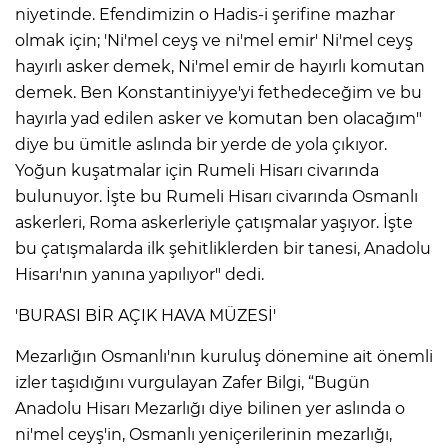
niyetinde. Efendimizin o Hadis-i şerifine mazhar
olmak için; 'Ni'mel ceyş ve ni'mel emir' Ni'mel ceyş
hayırlı asker demek, Ni'mel emir de hayırlı komutan
demek. Ben Konstantiniyye'yi fethedeceğim ve bu
hayırla yad edilen asker ve komutan ben olacağım"
diye bu ümitle aslında bir yerde de yola çıkıyor.
Yoğun kuşatmalar için Rumeli Hisarı civarında
bulunuyor. İşte bu Rumeli Hisarı civarında Osmanlı
askerleri, Roma askerleriyle çatışmalar yaşıyor. İşte
bu çatışmalarda ilk şehitliklerden bir tanesi, Anadolu
Hisarı'nın yanına yapılıyor" dedi.
'BURASI BİR AÇIK HAVA MÜZESİ'
A
Mezarlığın Osmanlı'nın kuruluş dönemine ait önemli
izler taşıdığını vurgulayan Zafer Bilgi, “Bugün
Anadolu Hisarı Mezarlığı diye bilinen yer aslında o
ni'mel ceyş'in, Osmanlı yeniçerilerinin mezarlığı,