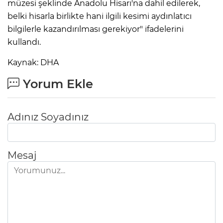
müzesi şeklinde Anadolu Hisarı'na dahil edilerek,
belki hisarla birlikte hani ilgili kesimi aydınlatıcı
bilgilerle kazandırılması gerekiyor" ifadelerini
kullandı.
Kaynak: DHA
Yorum Ekle
Adınız Soyadınız
E
Mesaj