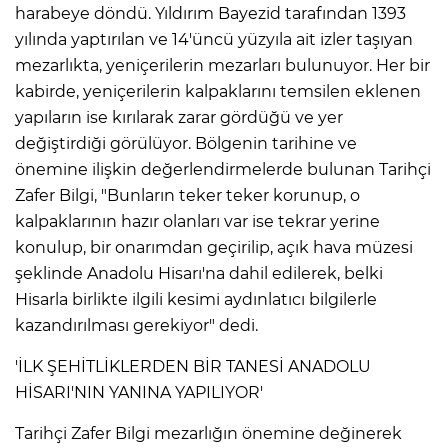
ANE
harabeye döndü. Yıldırım Bayezid tarafından 1393
yılında yaptırılan ve 14'üncü yüzyıla ait izler taşıyan
mezarlıkta, yeniçerilerin mezarları bulunuyor. Her bir
kabirde, yeniçerilerin kalpaklarını temsilen eklenen
yapıların ise kırılarak zarar gördüğü ve yer
değiştirdiği görülüyor. Bölgenin tarihine ve
önemine ilişkin değerlendirmelerde bulunan Tarihçi
Zafer Bilgi, "Bunların teker teker korunup, o
kalpaklarının hazır olanları var ise tekrar yerine
konulup, bir onarımdan geçirilip, açık hava müzesi
şeklinde Anadolu Hisarı'na dahil edilerek, belki
Hisarla birlikte ilgili kesimi aydınlatıcı bilgilerle
kazandırılması gerekiyor" dedi.
'İLK ŞEHİTLİKLERDEN BİR TANESİ ANADOLU
HİSARI'NIN YANINA YAPILIYOR'
NU
Tarihçi Zafer Bilgi mezarlığın önemine değinerek