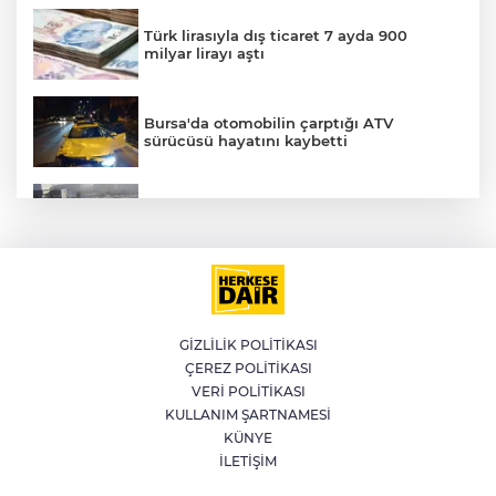
Türk lirasıyla dış ticaret 7 ayda 900
milyar lirayı aştı
Bursa'da otomobilin çarptığı ATV
sürücüsü hayatını kaybetti
Küçükçekmece D-100'de otomobil, İETT
otobüsüne çarptı: 3 ölü
LGS yerleştirme sonuçları açıklandı
GİZLİLİK POLİTİKASI
ÇEREZ POLİTİKASI
WhatsApp grup sohbetleri için yeni
VERİ POLİTİKASI
özellikler yayınlandı
KULLANIM ŞARTNAMESİ
KÜNYE
İLETİŞİM
AK Parti Meclis'te Çerçeve Yasa için
toplandı