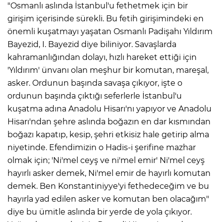
"Osmanlı aslında İstanbul'u fethetmek için bir
girişim içerisinde sürekli. Bu fetih girişimindeki en
Lİ
önemli kuşatmayı yaşatan Osmanlı Padişahı Yıldırım
Bayezid, I. Bayezid diye biliniyor. Savaşlarda
kahramanlığından dolayı, hızlı hareket ettiği için
'Yıldırım' ünvanı olan meşhur bir komutan, mareşal,
asker. Ordunun başında savaşa çıkıyor, işte o
ordunun başında çıktığı seferlerle İstanbul'u
kuşatma adına Anadolu Hisarı'nı yapıyor ve Anadolu
Hisarı'ndan şehre aslında boğazın en dar kısmından
boğazı kapatıp, kesip, şehri etkisiz hale getirip alma
niyetinde. Efendimizin o Hadis-i şerifine mazhar
olmak için; 'Ni'mel ceyş ve ni'mel emir' Ni'mel ceyş
hayırlı asker demek, Ni'mel emir de hayırlı komutan
demek. Ben Konstantiniyye'yi fethedeceğim ve bu
NMARAŞ
hayırla yad edilen asker ve komutan ben olacağım"
diye bu ümitle aslında bir yerde de yola çıkıyor.