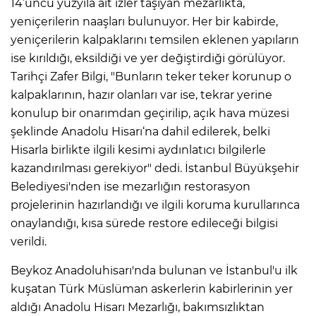
14’üncü yüzyıla ait izler taşıyan mezarlıkta,
yeniçerilerin naaşları bulunuyor. Her bir kabirde,
yeniçerilerin kalpaklarını temsilen eklenen yapıların
IR
ise kırıldığı, eksildiği ve yer değiştirdiği görülüyor.
Tarihçi Zafer Bilgi, "Bunların teker teker korunup o
kalpaklarının, hazır olanları var ise, tekrar yerine
konulup bir onarımdan geçirilip, açık hava müzesi
şeklinde Anadolu Hisarı‘na dahil edilerek, belki
Hisarla birlikte ilgili kesimi aydınlatıcı bilgilerle
kazandırılması gerekiyor" dedi. İstanbul Büyükşehir
Belediyesi'nden ise mezarlığın restorasyon
projelerinin hazırlandığı ve ilgili koruma kurullarınca
R
onaylandığı, kısa sürede restore edileceği bilgisi
verildi.
P
Beykoz Anadoluhisarı'nda bulunan ve İstanbul'u ilk
kuşatan Türk Müslüman askerlerin kabirlerinin yer
aldığı Anadolu Hisarı Mezarlığı, bakımsızlıktan