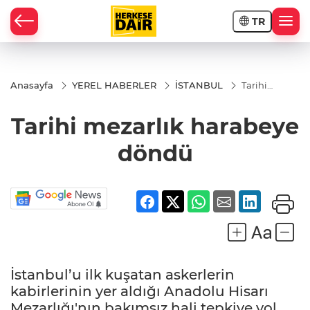
TR
RAHİSAR
Anasayfa
YEREL HABERLER
İSTANBUL
Tarihi
mezarlık
harabeye
Tarihi mezarlık harabeye
döndü
döndü
İstanbul’u ilk kuşatan askerlerin
R
kabirlerinin yer aldığı Anadolu Hisarı
Mezarlığı'nın bakımsız hali tepkiye yol