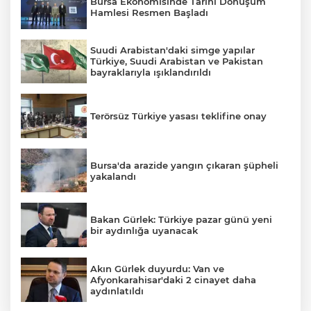
Bursa Ekonomisinde Tarihi Dönüşüm
Hamlesi Resmen Başladı
Suudi Arabistan'daki simge yapılar
Türkiye, Suudi Arabistan ve Pakistan
bayraklarıyla ışıklandırıldı
Terörsüz Türkiye yasası teklifine onay
Bursa'da arazide yangın çıkaran şüpheli
yakalandı
Bakan Gürlek: Türkiye pazar günü yeni
A
bir aydınlığa uyanacak
Akın Gürlek duyurdu: Van ve
Afyonkarahisar'daki 2 cinayet daha
aydınlatıldı