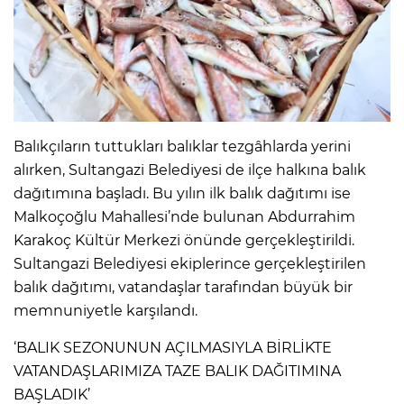
IR
Balıkçıların tuttukları balıklar tezgâhlarda yerini
alırken, Sultangazi Belediyesi de ilçe halkına balık
dağıtımına başladı. Bu yılın ilk balık dağıtımı ise
Malkoçoğlu Mahallesi’nde bulunan Abdurrahim
Karakoç Kültür Merkezi önünde gerçekleştirildi.
Sultangazi Belediyesi ekiplerince gerçekleştirilen
R
balık dağıtımı, vatandaşlar tarafından büyük bir
memnuniyetle karşılandı.
P
‘BALIK SEZONUNUN AÇILMASIYLA BİRLİKTE
VATANDAŞLARIMIZA TAZE BALIK DAĞITIMINA
BAŞLADIK’