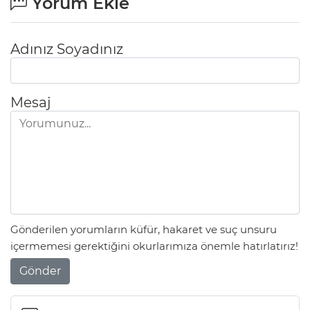
Yorum Ekle
Lİ
Adınız Soyadınız
Mesaj
Gönderilen yorumların küfür, hakaret ve suç unsuru
içermemesi gerektiğini okurlarımıza önemle hatırlatırız!
NMARAŞ
Gönder