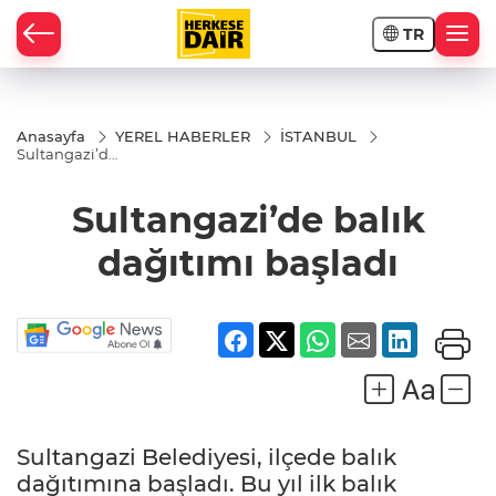
TR
RAHİSAR
Anasayfa
YEREL HABERLER
İSTANBUL
Sultangazi’de
balık
dağıtımı
başladı
Sultangazi’de balık
dağıtımı başladı
Sultangazi Belediyesi, ilçede balık
R
dağıtımına başladı. Bu yıl ilk balık