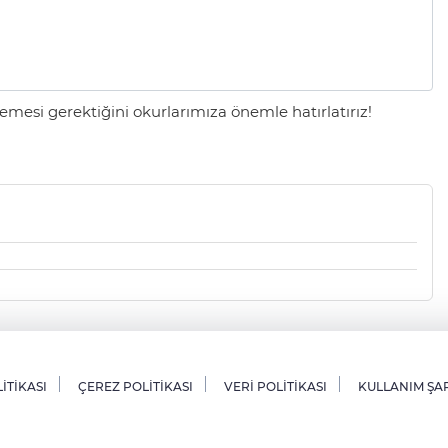
mesi gerektiğini okurlarımıza önemle hatırlatırız!
LİTİKASI
ÇEREZ POLİTİKASI
VERİ POLİTİKASI
KULLANIM ŞA