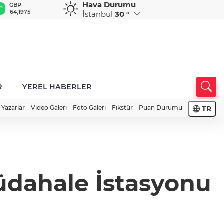
Hava Durumu
GBP
CHF
CAD
RUB
A
64,1975
58,6841
34,0036
0,5840
1
İstanbul
30 °
R
YEREL HABERLER
Yazarlar
Video Galeri
Foto Galeri
Fikstür
Puan Durumu
TR
üdahale İstasyonu