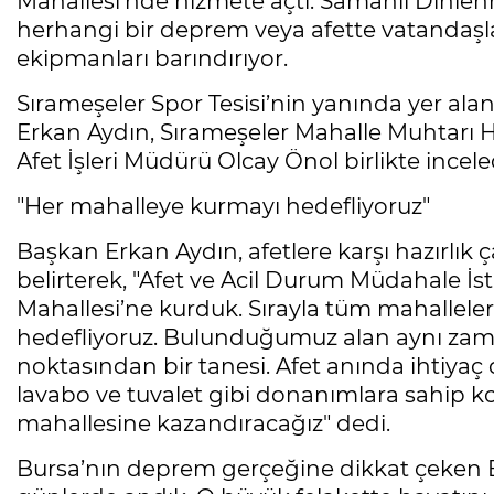
Mahallesi’nde hizmete açtı. Samanlı Dinlen
herhangi bir deprem veya afette vatandaşlar
ekipmanları barındırıyor.
Sırameşeler Spor Tesisi’nin yanında yer al
Erkan Aydın, Sırameşeler Mahalle Muhtarı 
Afet İşleri Müdürü Olcay Önol birlikte incele
"Her mahalleye kurmayı hedefliyoruz"
Başkan Erkan Aydın, afetlere karşı hazırlık ça
belirterek, "Afet ve Acil Durum Müdahale İs
Mahallesi’ne kurduk. Sırayla tüm mahalleler
hedefliyoruz. Bulunduğumuz alan aynı zam
noktasından bir tanesi. Afet anında ihtiyaç
lavabo ve tuvalet gibi donanımlara sahip k
mahallesine kazandıracağız" dedi.
Bursa’nın deprem gerçeğine dikkat çeken B