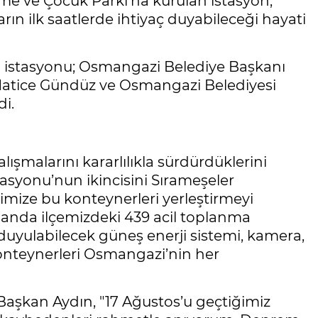
me ve Çocuk Parkı’na kurulan istasyon,
ın ilk saatlerde ihtiyaç duyabileceği hayati
an istasyonu; Osmangazi Belediye Başkanı
Hatice Gündüz ve Osmangazi Belediyesi
di.
lışmalarını kararlılıkla sürdürdüklerini
tasyonu’nun ikincisini Sırameşeler
imize bu konteynerleri yerleştirmeyi
anda ilçemizdeki 439 acil toplanma
 duyulabilecek güneş enerji sistemi, kamera,
onteynerleri Osmangazi’nin her
aşkan Aydın, "17 Ağustos’u geçtiğimiz