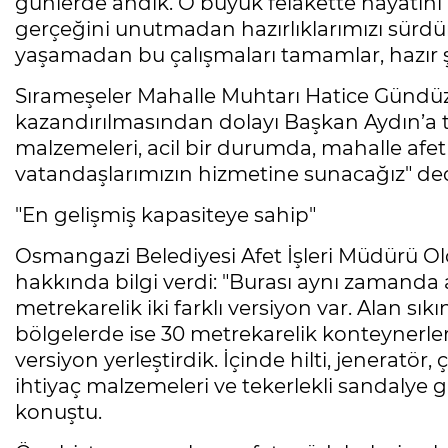
günlerde andık. O büyük felakette hayatın
gerçeğini unutmadan hazırlıklarımızı sürdü
yaşamadan bu çalışmaları tamamlar, hazır şe
Sırameşeler Mahalle Muhtarı Hatice Gündüz
kazandırılmasından dolayı Başkan Aydın’a t
malzemeleri, acil bir durumda, mahalle afet 
vatandaşlarımızın hizmetine sunacağız" ded
"En gelişmiş kapasiteye sahip"
Osmangazi Belediyesi Afet İşleri Müdürü Olc
hakkında bilgi verdi: "Burası aynı zamanda 
metrekarelik iki farklı versiyon var. Alan sı
bölgelerde ise 30 metrekarelik konteynerler
versiyon yerleştirdik. İçinde hilti, jeneratör, 
ihtiyaç malzemeleri ve tekerlekli sandalye
konuştu.