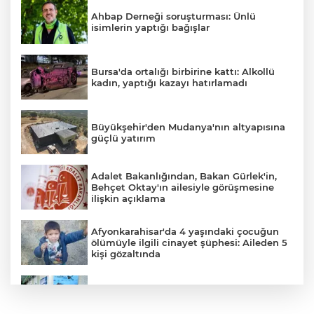
Ahbap Derneği soruşturması: Ünlü
isimlerin yaptığı bağışlar
Bursa'da ortalığı birbirine kattı: Alkollü
kadın, yaptığı kazayı hatırlamadı
Büyükşehir'den Mudanya'nın altyapısına
güçlü yatırım
Adalet Bakanlığından, Bakan Gürlek'in,
Behçet Oktay'ın ailesiyle görüşmesine
ilişkin açıklama
Afyonkarahisar'da 4 yaşındaki çocuğun
ölümüyle ilgili cinayet şüphesi: Aileden 5
kişi gözaltında
YILDIRIM’DA ÇOCUKLAR SPORLA
BÜYÜYOR