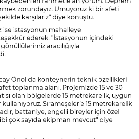
ı kaybedenleri rahmetle anıyorum. Deprem
rmek zorundayız. Umuyoruz ki bir afeti
kilde karşılarız" diye konuştu.
 ise istasyonun mahalleye
eşekkür ederek, "İstasyonun içindeki
gönüllülerimiz aracılığıyla
i.
ay Önol da konteynerin teknik özellikleri
afet toplanma alanı. Projemizde 15 ve 30
kıntısı olan bölgelerde 15 metrekarelik, uygun
 kullanıyoruz. Sırameşeler’e 15 metrekarelik
çadır, battaniye, engelli bireyler için özel
 gibi çok sayıda ekipman mevcut" diye