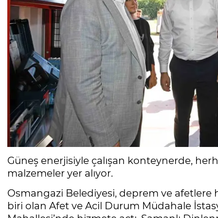
Güneş enerjisiyle çalışan konteynerde, herh
malzemeler yer alıyor.
Osmangazi Belediyesi, deprem ve afetlere 
biri olan Afet ve Acil Durum Müdahale İstas