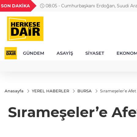
GEL
TND
BGN
VND
SON DAKİKA
08:05 - Cumhurbaşkanı Erdoğan, Suudi Arab
1
18,2359
16,2310
27,9743
0,0018
GÜNDEM
ASAYİŞ
SİYASET
EKONOM
Anasayfa
YEREL HABERLER
BURSA
Sırameşeler’e Afe
Sırameşeler’e Af