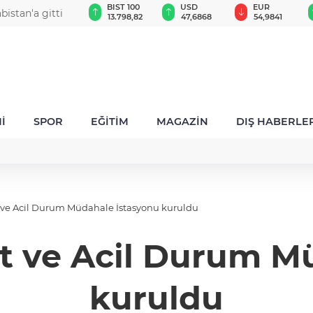
GAU/TRY
BIST 100
USD
EUR
istan'a gitti
6.555,00
13.798,82
47,6868
54,9841
İ
SPOR
EĞİTİM
MAGAZİN
DIŞ HABERLE
t ve Acil Durum Müdahale İstasyonu kuruldu
et ve Acil Durum M
kuruldu