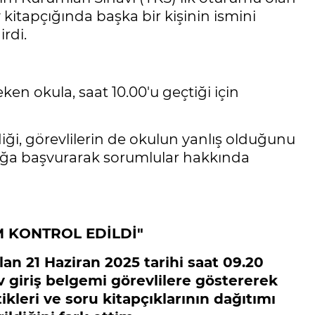
 kitapçığında başka bir kişinin ismini
rdi.
eken okula, saat 10.00'u geçtiği için
iği, görevlilerin de okulun yanlış olduğunu
ılığa başvurarak sorumlular hakkında
M KONTROL EDİLDİ"
olan 21 Haziran 2025 tarihi saat 09.20
v giriş belgemi görevlilere göstererek
ikleri ve soru kitapçıklarının dağıtımı