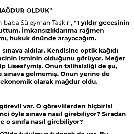
MAĞDUR OLDUK"
en baba Süleyman Taşkın,
"1 yıldır gecesinin
kuttum. İmkansızlıklarıma rağmen
ımı, hukuk önünde arayacağım.
 sınava aldılar. Kendisine optik kağıdı
encinin isminin olduğunu görüyor. Meğer
p Lisesi'ymiş. Onun talihsizliği de şu,
 de sınava gelmemiş. Onun yerine de
 ekonomik olarak mağdur oldu.
revli var. O görevlilerden hiçbirisi
 öyle sınava nasıl girebiliyor? Sıradan
e o sınıfa nasıl girebiliyor?
0.02'de tutulmuş tutanak da var. Bu