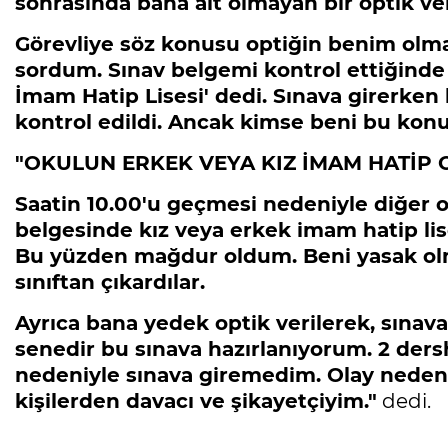
sonrasında bana ait olmayan bir optik veri
Görevliye söz konusu optiğin benim olmadı
sordum. Sınav belgemi kontrol ettiğinde 
İmam Hatip Lisesi' dedi. Sınava girerken 
kontrol edildi. Ancak kimse beni bu kon
"OKULUN ERKEK VEYA KIZ İMAM HATİP
Saatin 10.00'u geçmesi nedeniyle diğer o
belgesinde kız veya erkek imam hatip lise
Bu yüzden mağdur oldum. Beni yasak ol
sınıftan çıkardılar.
Ayrıca bana yedek optik verilerek, sınava
senedir bu sınava hazırlanıyorum. 2 dersh
nedeniyle sınava giremedim. Olay neden
kişilerden davacı ve şikayetçiyim."
dedi.