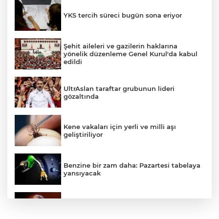
YKS tercih süreci bugün sona eriyor
Şehit aileleri ve gazilerin haklarına
yönelik düzenleme Genel Kurul'da kabul
edildi
UltrAslan taraftar grubunun lideri
gözaltında
Kene vakaları için yerli ve milli aşı
geliştiriliyor
Benzine bir zam daha: Pazartesi tabelaya
yansıyacak
Joe Biden’in oğlu açıkladı: Kanser tüm
vücudunu sardı