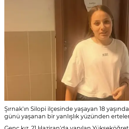
Şırnak'ın Silopi ilçesinde yaşayan 18 yaşında
günü yaşanan bir yanlışlık yüzünden ertel
Genç kız, 21 Haziran'da yapılan Yükseköğret