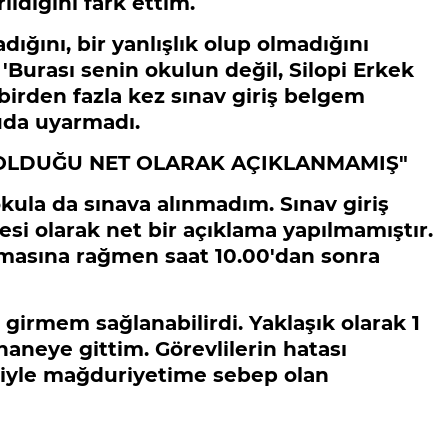
ldiğini fark ettim.
ğını, bir yanlışlık olup olmadığını
'Burası senin okulun değil, Silopi Erkek
birden fazla kez sınav giriş belgem
uda uyarmadı.
 OLDUĞU NET OLARAK AÇIKLANMAMIŞ"
kula da sınava alınmadım. Sınav giriş
si olarak net bir açıklama yapılmamıştır.
masına rağmen saat 10.00'dan sonra
 girmem sağlanabilirdi. Yaklaşık olarak 1
aneye gittim. Görevlilerin hatası
iyle mağduriyetime sebep olan