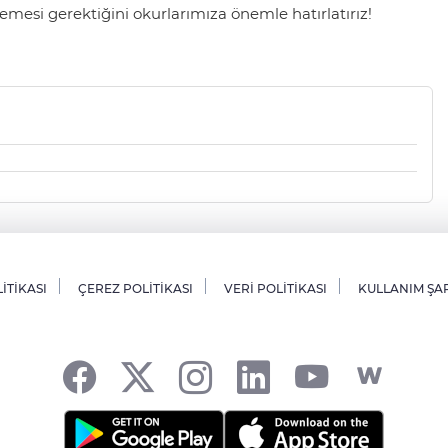
mesi gerektiğini okurlarımıza önemle hatırlatırız!
LİTİKASI
ÇEREZ POLİTİKASI
VERİ POLİTİKASI
KULLANIM ŞA