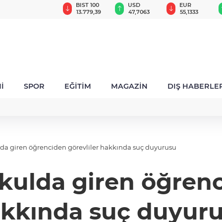
GAU/TRY
BIST 100
USD
EUR
6.651,92
13.779,39
47,7063
55,1333
İ
SPOR
EĞİTİM
MAGAZİN
DIŞ HABERLE
lda giren öğrenciden görevliler hakkında suç duyurusu
okulda giren öğrenc
kkında suç duyur