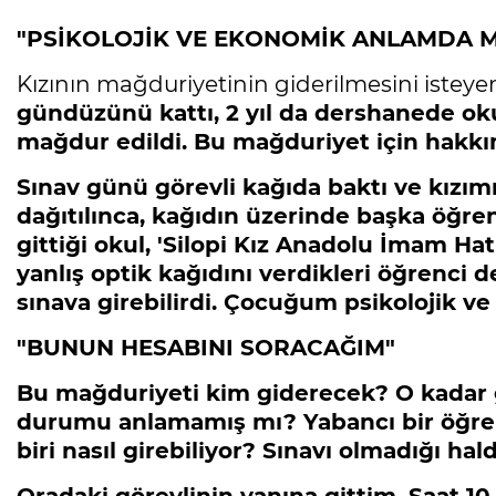
"PSİKOLOJİK VE EKONOMİK ANLAMDA 
Kızının mağduriyetinin giderilmesini istey
gündüzünü kattı, 2 yıl da dershanede o
mağdur edildi. Bu mağduriyet için hakk
Sınav günü görevli kağıda baktı ve kızımı
dağıtılınca, kağıdın üzerinde başka öğr
gittiği okul, 'Silopi Kız Anadolu İmam Hati
yanlış optik kağıdını verdikleri öğrenci
sınava girebilirdi.
Çocuğum psikolojik ve
"BUNUN HESABINI SORACAĞIM"
Bu mağduriyeti kim giderecek? O kadar gö
durumu anlamamış mı? Yabancı bir öğrenci
biri nasıl girebiliyor? Sınavı olmadığı hald
Oradaki görevlinin yanına gittim. Saat 1