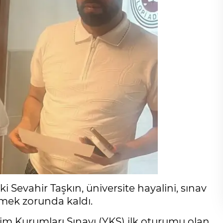
ki Sevahir Taşkın, üniversite hayalini, sınav
emek zorunda kaldı.
im Kurumları Sınavı (YKS) ilk oturumu olan