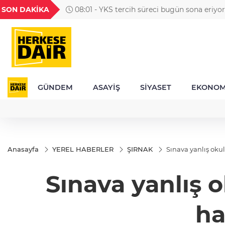
GEL
TND
BGN
VND
SON DAKİKA
08:01 - YKS tercih süreci bugün sona eriyor
85
18,2783
16,2876
27,9743
0,0018
GÜNDEM
ASAYİŞ
SİYASET
EKONOM
Anasayfa
YEREL HABERLER
ŞIRNAK
Sınava yanlış oku
Sınava yanlış 
ha