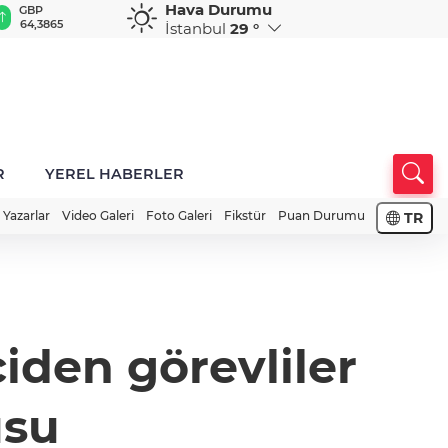
Hava Durumu
GBP
CHF
CAD
RUB
A
64,3865
58,9403
34,1687
0,5823
1
İstanbul
29 °
R
YEREL HABERLER
Yazarlar
Video Galeri
Foto Galeri
Fikstür
Puan Durumu
TR
iden görevliler
usu