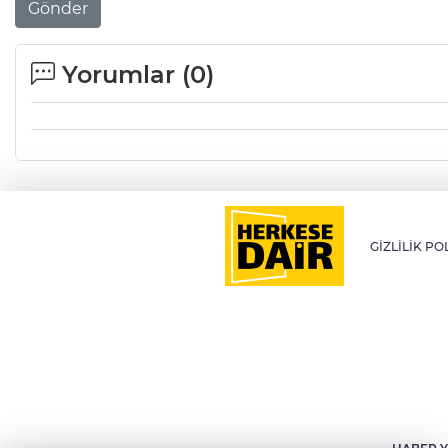
Gönder
Yorumlar (
0
)
GİZLİLİK PO