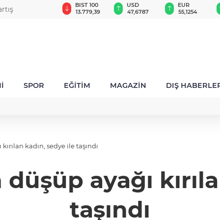
GAU/TRY
BIST 100
USD
EUR
rtış
6.660,55
13.779,39
47,6787
55,1254
İ
SPOR
EĞİTİM
MAGAZİN
DIŞ HABERLE
ırılan kadın, sedye ile taşındı
düşüp ayağı kırıla
taşındı