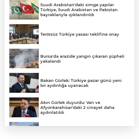
Suudi Arabistan'daki simge yapılar
Türkiye, Suudi Arabistan ve Pakistan
bayraklarıyla ışıklandırıldı
Terörsüz Türkiye yasası teklifine onay
Bursa'da arazide yangın çıkaran şüpheli
yakalandı
Bakan Gürlek: Türkiye pazar günü yeni
bir aydınlığa uyanacak
Akın Gürlek duyurdu: Van ve
Afyonkarahisar'daki 2 cinayet daha
aydınlatıldı
Meteoroloji'den kavurucu sıcak ve
kuvvetli rüzgar uyarısı