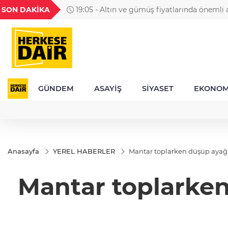
GEL
TND
BGN
VND
SON DAKİKA
19:05 - Altın ve gümüş fiyatlarında önemli a
49
18,2677
16,3788
27,9743
0,0018
GÜNDEM
ASAYİŞ
SİYASET
EKONOM
Anasayfa
YEREL HABERLER
Mantar toplarken düşüp ayağı k
Mantar toplarken 