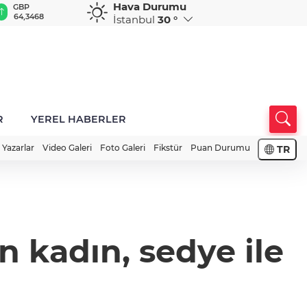
Hava Durumu
GBP
CHF
CAD
RUB
A
64,3468
59,0083
34,1883
0,5822
1
İstanbul
30 °
R
YEREL HABERLER
Yazarlar
Video Galeri
Foto Galeri
Fikstür
Puan Durumu
TR
n kadın, sedye ile