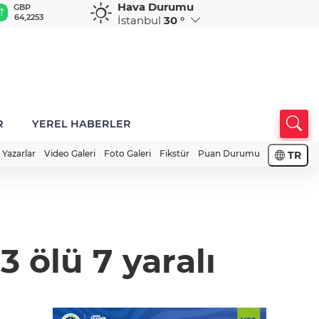
Hava Durumu
GBP
CHF
CAD
RUB
A
64,2253
58,7808
33,9921
0,5836
1
İstanbul
30 °
R
YEREL HABERLER
Yazarlar
Video Galeri
Foto Galeri
Fikstür
Puan Durumu
TR
3 ölü 7 yaralı