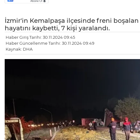
İzmir'in Kemalpaşa ilçesinde freni boşalan
hayatını kaybetti, 7 kişi yaralandı.
Haber Giriş Tarihi: 30.11.2024 09:45
Haber Güncellenme Tarihi: 30.11.2024 09:49
Kaynak: DHA