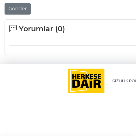
Gönder
Yorumlar (
0
)
GİZLİLİK PO