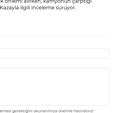
lik önlemi alırken, kamyonun çarptığı
azayla ilgili inceleme sürüyor.
mesi gerektiğini okurlarımıza önemle hatırlatırız!