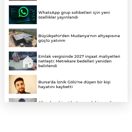
WhatsApp grup sohbetleri için yeni
özellikler yayınlandı
Büyükşehir'den Mudanya'nın altyapısına
güçlü yatırım
Emlak vergisinde 2027 inşaat maliyetleri
netleşti: Metrekare bedelleri yeniden
belirlendi
Bursa'da İznik Gölü'ne düşen bir kişi
hayatını kaybetti
Afyonkarahisar'da 4 yaşındaki çocuğun
ölümüyle ilgili cinayet şüphesi: Aileden 5
kişi gözaltında
YILDIRIM BELEDİYE BAŞKANI OKTAY
YILMAZ, ÇİÇEK CADDESİ ESNAFIYLA