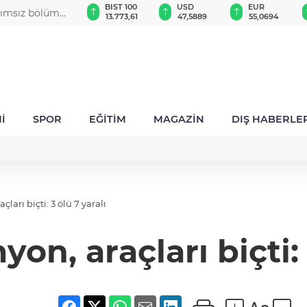
GAU/TRY
BIST 100
USD
EUR
ağımsız bölüm
6.533,29
13.773,61
47,5889
55,0694
İ
SPOR
EĞİTİM
MAGAZİN
DIŞ HABERLE
ları biçti: 3 ölü 7 yaralı
on, araçları biçti: 