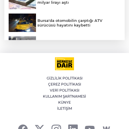
milyar lirayı aştı
Bursa'da otomobilin çarptığı ATV
sürücüsü hayatını kaybetti
Küçükçekmece D-100'de otomobil, İETT
otobüsüne çarptı: 3 ölü
LGS yerleştirme sonuçları açıklandı
GİZLİLİK POLİTİKASI
ÇEREZ POLİTİKASI
WhatsApp grup sohbetleri için yeni
VERİ POLİTİKASI
özellikler yayınlandı
A
KULLANIM ŞARTNAMESİ
KÜNYE
İLETİŞİM
AK Parti Meclis'te Çerçeve Yasa için
toplandı