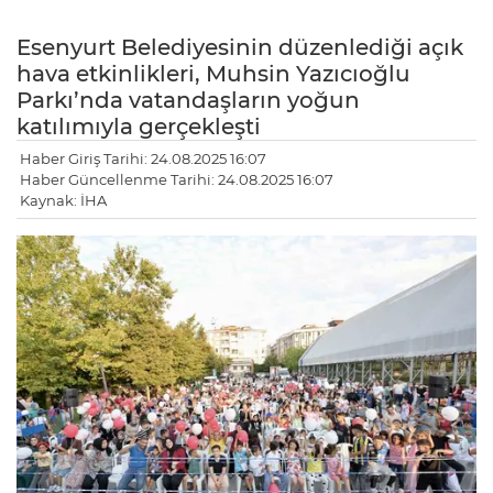
Esenyurt Belediyesinin düzenlediği açık
hava etkinlikleri, Muhsin Yazıcıoğlu
Parkı’nda vatandaşların yoğun
katılımıyla gerçekleşti
Haber Giriş Tarihi: 24.08.2025 16:07
Haber Güncellenme Tarihi: 24.08.2025 16:07
Kaynak: İHA
LE