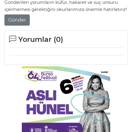
Gönderilen yorumların küfür, hakaret ve suç unsuru
içermemesi gerektiğini okurlarımıza önemle hatırlatırız!
Lİ
Gönder
Yorumlar (
0
)
NMARAŞ