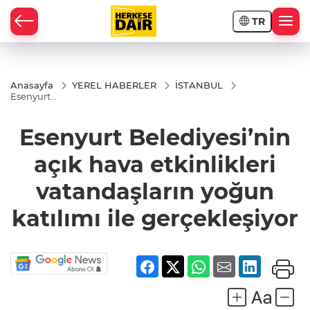
TR
RAHİSAR
Anasayfa
YEREL HABERLER
İSTANBUL
Esenyurt
Belediyesi’nin
açık hava
etkinlikleri
Esenyurt Belediyesi’nin
vatandaşların
yoğun
açık hava etkinlikleri
katılımı ile
gerçekleşiyor
vatandaşların yoğun
katılımı ile gerçekleşiyor
R