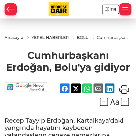
TR
RAHİSAR
Anasayfa
YEREL HABERLER
BOLU
Cumhurbaşkanı
Erdoğan,
Bolu'ya gidiyor
Cumhurbaşkanı
Erdoğan, Bolu'ya gidiyor
Recep Tayyip Erdoğan, Kartalkaya'daki
R
yangında hayatını kaybeden
vatandaşların cenaze namazlarına