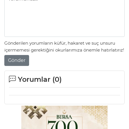
ANE
Gönderilen yorumların küfür, hakaret ve suç unsuru
içermemesi gerektiğini okurlarımıza önemle hatırlatırız!
Gönder
Yorumlar (
0
)
NU