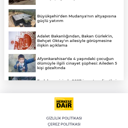
Büyükşehir'den Mudanya'nın altyapısına
güçlü yatırım
Adalet Bakanlığından, Bakan Gürlek'in,
Behçet Oktay'ın ailesiyle görüşmesine
ilişkin açıklama
Afyonkarahisar'da 4 yaşındaki çocuğun
ölümüyle ilgili cinayet şüphesi: Aileden 5
kişi gözaltında
Emlak vergisinde 2027 inşaat maliyetleri
netleşti: Metrekare bedelleri yeniden
belirlendi
YILDIRIM’DA ÇOCUKLAR SPORLA
BÜYÜYOR
GİZLİLİK POLİTİKASI
ÇEREZ POLİTİKASI
Bursa'da İznik Gölü'ne düşen bir kişi