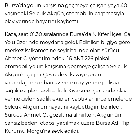
Bursa’da yolun karşısına geçmeye çalışan yaya 40
yaşındaki Selçuk Akgün, otomobilin çarpmasıyla
IR
olay yerinde hayatını kaybetti.
Kaza, saat 01.30 sıralarında Bursa’da Nilüfer İlçesi Çalı
Yolu üzerinde meydana geldi. Edinilen bilgiye göre
merkez istikametine seyir halinde olan sürücü
Ahmet Ç. yönetimindeki 16 ANT 226 plakalı
otomobil, yolun karşısına geçmeye çalışan Selçuk
Akgün’e çarptı. Çevredeki kazayı gören
vatandaşların ihbarı üzerine olay yerine polis ve
sağlık ekipleri sevk edildi. Kısa süre içerisinde olay
R
yerine gelen sağlık ekipleri yaptıkları incelemelerde
Selçuk Akgün’ün hayatını kaybettiğini belirledi.
P
Sürücü Ahmet Ç., gözaltına alınırken, Akgün’ün
cansız bedeni otopsi yapılmak üzere Bursa Adli Tıp
Kurumu Morgu’na sevk edildi.