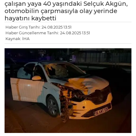
çalışan yaya 40 yaşındaki Selçuk Akgün,
otomobilin çarpmasıyla olay yerinde
hayatını kaybetti
Haber Giriş Tarihi: 24.08.2025 13:51
Haber Güncellenme Tarihi: 24.08.2025 13:51
Kaynak: İHA
LE