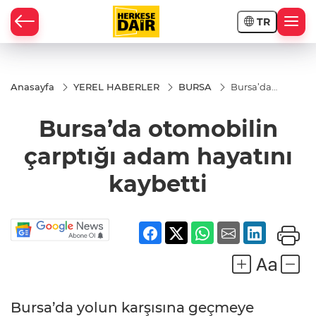
TR
RAHİSAR
Anasayfa
YEREL HABERLER
BURSA
Bursa’da
otomobilin
çarptığı
Bursa’da otomobilin
adam
hayatını
kaybetti
çarptığı adam hayatını
kaybetti
R
Bursa’da yolun karşısına geçmeye