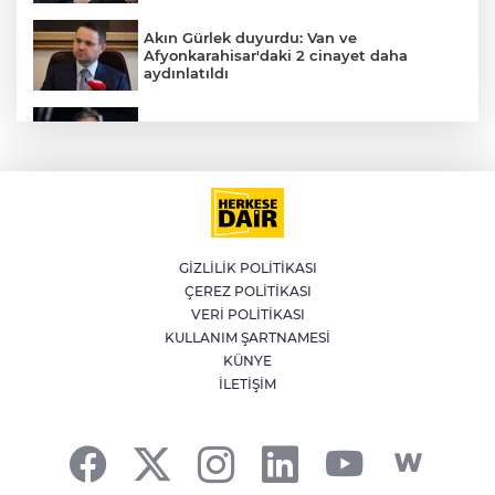
Akın Gürlek duyurdu: Van ve
Afyonkarahisar'daki 2 cinayet daha
aydınlatıldı
İran'dan Müslümanlara kötü niyetli dış
güçlere karşı birleşme çağrısı
Kağıthane'de 104 kilogram uyuşturucu
ele geçirildi
GİZLİLİK POLİTİKASI
ÇEREZ POLİTİKASI
Meteoroloji'den kavurucu sıcak ve
VERİ POLİTİKASI
kuvvetli rüzgar uyarısı
KULLANIM ŞARTNAMESİ
A
KÜNYE
İLETİŞİM
Fetih coşkusu Keles’e taşındı