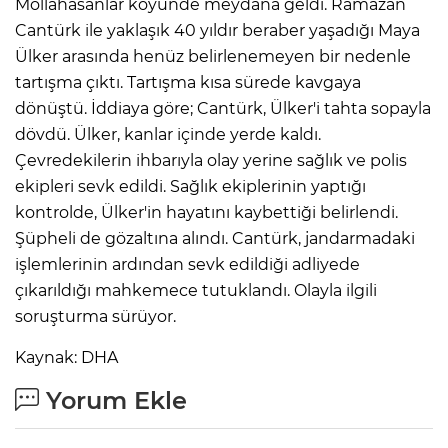
Mollahasanlar köyünde meydana geldi. Ramazan
Cantürk ile yaklaşık 40 yıldır beraber yaşadığı Maya
Ülker arasında henüz belirlenemeyen bir nedenle
IR
tartışma çıktı. Tartışma kısa sürede kavgaya
dönüştü. İddiaya göre; Cantürk, Ülker'i tahta sopayla
dövdü. Ülker, kanlar içinde yerde kaldı.
Çevredekilerin ihbarıyla olay yerine sağlık ve polis
ekipleri sevk edildi. Sağlık ekiplerinin yaptığı
kontrolde, Ülker'in hayatını kaybettiği belirlendi.
Şüpheli de gözaltına alındı. Cantürk, jandarmadaki
işlemlerinin ardından sevk edildiği adliyede
çıkarıldığı mahkemece tutuklandı. Olayla ilgili
R
soruşturma sürüyor.
P
Kaynak: DHA
Yorum Ekle