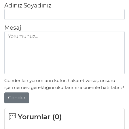
ANE
Adınız Soyadınız
Mesaj
Gönderilen yorumların küfür, hakaret ve suç unsuru
içermemesi gerektiğini okurlarımıza önemle hatırlatırız!
Gönder
NU
Yorumlar (
0
)