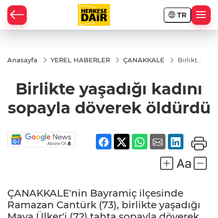
TR
RAHİSAR
Anasayfa
YEREL HABERLER
ÇANAKKALE
Birlikte
yaşadığı
kadını
Birlikte yaşadığı kadını
sopayla
döverek
öldürdü
sopayla döverek öldürdü
ÇANAKKALE'nin Bayramiç ilçesinde
R
Ramazan Cantürk (73), birlikte yaşadığı
Maya Ülker'i (72) tahta sopayla döverek