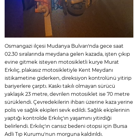
ANE
Osmangazi ilçesi Mudanya Bulvarı'nda gece saat
02.30 sıralarında meydana gelen kazada, işten çıkıp
evine gitmek isteyen motosikletli kurye Murat
Erkılıç, plakasız motosikletiyle Kent Meydanı
istikametine giderken, direksiyon kontrolünü yitirip
bariyerlere çarptı. Kaskı takılı olmayan sürücü
yaklaşık 23 metre, devrilen motosiklet ise 70 metre
sürüklendi. Çevredekilerin ihbarı üzerine kaza yerine
polis ve sağlık ekipleri sevk edildi. Sağlık ekiplerinin
yaptığı kontrolde Erkılıç'ın yaşamını yitirdiği
NU
belirlendi. Erkılıç'ın cansız bedeni otopsi için Bursa
Adli Tıp Kurumu'nun morguna kaldırıldı.