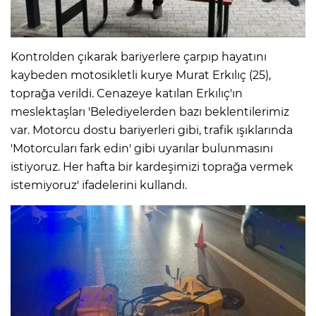
IR
Kontrolden çıkarak bariyerlere çarpıp hayatını
kaybeden motosikletli kurye Murat Erkılıç (25),
toprağa verildi. Cenazeye katılan Erkılıç'ın
meslektaşları 'Belediyelerden bazı beklentilerimiz
var. Motorcu dostu bariyerleri gibi, trafik ışıklarında
'Motorcuları fark edin' gibi uyarılar bulunmasını
istiyoruz. Her hafta bir kardeşimizi toprağa vermek
istemiyoruz' ifadelerini kullandı.
R
P