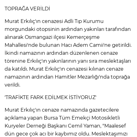
TOPRAĞA VERİLDİ
Lİ
Murat Erkılıç'ın cenazesi Adli Tıp Kurumu
morgundaki otopsinin ardından yakınları tarafından
alınarak Osmangazi ilçesi Kemerçeşme
Mahallesi'nde bulunan Hacı Adem Camii'ne getirildi.
İkindi namazının ardından düzenlenen cenaze
törenine Erkılıç'ın yakınlarının yanı sıra meslektaşları
da katıldı. Murat Erkılıç'ın cenazesi kılınan cenaze
namazının ardından Hamitler Mezarlığı'nda toprağa
verildi.
'TRAFİKTE FARK EDİLMEK İSTİYORUZ'
Murat Erkılıç'ın cenaze namazında gazetecilere
açıklama yapan Bursa Tüm Emekçi Motosikletli
NMARAŞ
Kuryeler Derneği Başkanı Cemil Yaman, "Maalesef
dün gece çok acı bir kaybımız oldu. Meslektaşımızı