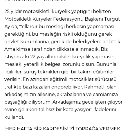
25 yıldır motosikletli kuryelik yaptığını belirten
Motosikletli Kuryeler Federasyonu Başkanı Turgut
Ay da, "Yıllardır bu mesleği herkesin yapmaması
gerektiğini, bu mesleğin riskli olduğunu gerek
devlet kurumlarına, gerek de belediyelere anlattık.
Ama kimse tarafından dikkate alınmadık. Biz
istiyoruz ki 22 yaş altındakiler kuryelik yapmasın,
mesleki yeterlilik belgesi zorunlu olsun. Bununla
ilgili ileri sürüş teknikleri gibi bir takım eğitimler
verilsin. En azından eğitimli motosiklet sürücüsü
trafikte bazı kazaları öngörebiliyor. Rahmetli olan
arkadaşımızın ailesine, akrabalarına ve camiamıza
A
başsağlığı diliyorum. Arkadaşımız gece işten çıkıyor,
evine gelirken talihsiz bir kaza yaşıyor" ifadelerini
kullandı.
'HER HAFTA BİR KARDEŞİMİZİ TOPRAĞA VERMEK