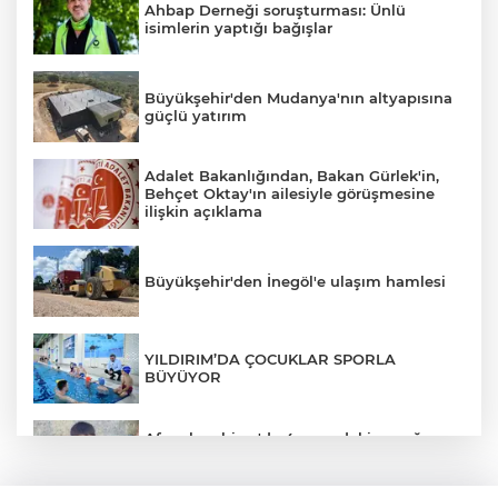
Ahbap Derneği soruşturması: Ünlü
isimlerin yaptığı bağışlar
Büyükşehir'den Mudanya'nın altyapısına
güçlü yatırım
Adalet Bakanlığından, Bakan Gürlek'in,
Behçet Oktay'ın ailesiyle görüşmesine
ilişkin açıklama
Büyükşehir'den İnegöl'e ulaşım hamlesi
YILDIRIM’DA ÇOCUKLAR SPORLA
BÜYÜYOR
Afyonkarahisar'da 4 yaşındaki çocuğun
ölümüyle ilgili cinayet şüphesi: Aileden 5
kişi gözaltında