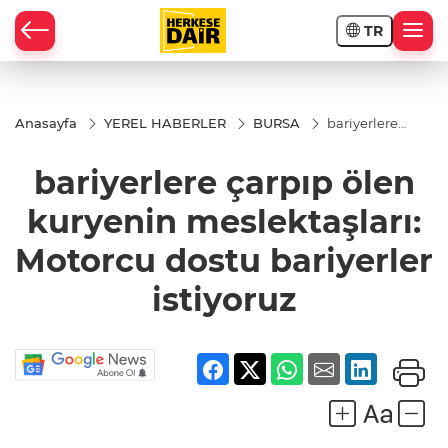
TR
RAHİSAR
Anasayfa
YEREL HABERLER
BURSA
bariyerlere
çarpıp ölen
kuryenin
bariyerlere çarpıp ölen
meslektaşları:
Motorcu
dostu
kuryenin meslektaşları:
bariyerler
istiyoruz
Motorcu dostu bariyerler
istiyoruz
R