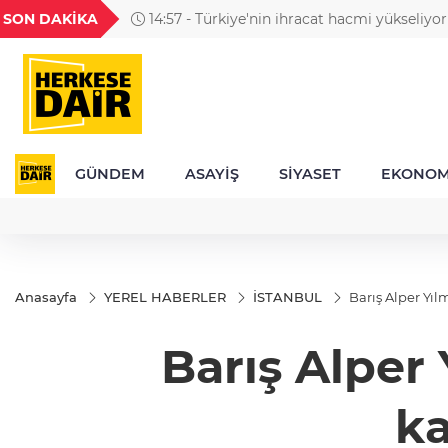
GEL
TND
BGN
VND
SON DAKİKA
14:57 - Türkiye'nin ihracat hacmi yükseliyor
50
18,2705
16,3757
27,9743
0,0018
GÜNDEM
ASAYİŞ
SİYASET
EKONOM
Anasayfa
YEREL HABERLER
İSTANBUL
Barış Alper Yı
Barış Alper
ka