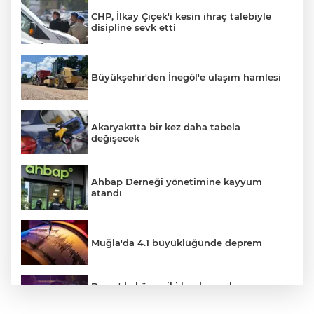
CHP, İlkay Çiçek'i kesin ihraç talebiyle
disipline sevk etti
Büyükşehir'den İnegöl'e ulaşım hamlesi
Akaryakıtta bir kez daha tabela
değişecek
Ahbap Derneği yönetimine kayyum
atandı
Muğla'da 4.1 büyüklüğünde deprem
Bursa'da küsen iki kardeş, onları
barıştırmaya Uşak'tan yola çıkan
babalarını polise ihbar etti: Bizi vuracak