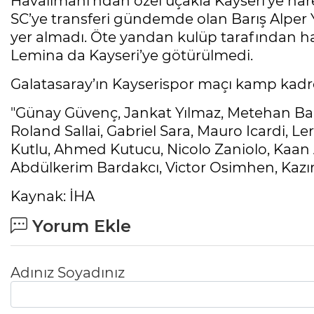
Havalimanı’ndan özel uçakla Kayseri’ye har
SC’ye transferi gündemde olan Barış Alper
yer almadı. Öte yandan kulüp tarafından ha
Lemina da Kayseri’ye götürülmedi.
Galatasaray’ın Kayserispor maçı kamp kadr
"Günay Güvenç, Jankat Yılmaz, Metehan Bal
Roland Sallai, Gabriel Sara, Mauro Icardi, 
Kutlu, Ahmed Kutucu, Nicolo Zaniolo, Kaan Ay
Abdülkerim Bardakcı, Victor Osimhen, Kazı
Kaynak: İHA
Yorum Ekle
Adınız Soyadınız