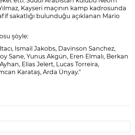
eket etti. Suudi Arabistan kulübü Neom
 Yılmaz, Kayseri maçının kamp kadrosunda
fif sakatlığı bulunduğu açıklanan Mario
osu şöyle:
tacı, Ismail Jakobs, Davinson Sanchez,
Leroy Sane, Yunus Akgün, Eren Elmalı, Berkan
han, Elias Jelert, Lucas Torreira,
mcan Karataş, Arda Ünyay."