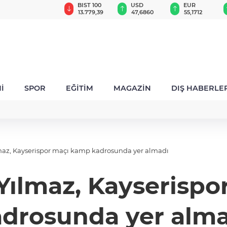
GAU/TRY
BIST 100
USD
EUR
6.661,88
13.779,39
47,6860
55,1712
İ
SPOR
EĞİTİM
MAGAZİN
DIŞ HABERLE
lmaz, Kayserispor maçı kamp kadrosunda yer almadı
 Yılmaz, Kayserisp
drosunda yer alm