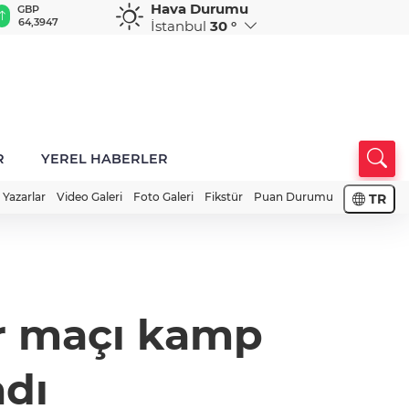
Hava Durumu
GBP
CHF
CAD
RUB
A
64,3947
59,0392
34,1982
0,5821
1
İstanbul
30 °
R
YEREL HABERLER
Yazarlar
Video Galeri
Foto Galeri
Fikstür
Puan Durumu
TR
or maçı kamp
adı