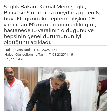
Sağlık Bakanı Kemal Memişoğlu,
Balıkesir Sındırgı'da meydana gelen 6,1
büyüklüğündeki depreme ilişkin, 29
yaralıdan 19'unun taburcu edildiğini,
hastanede 10 yaralının olduğunu ve
hepsinin genel durumunun iyi
olduğunu açıkladı.
Haber Giriş Tarihi: 11.08.2025 11:41
Haber Güncellenme Tarihi: 11.08.2025 11:46
Kaynak: AA
LE