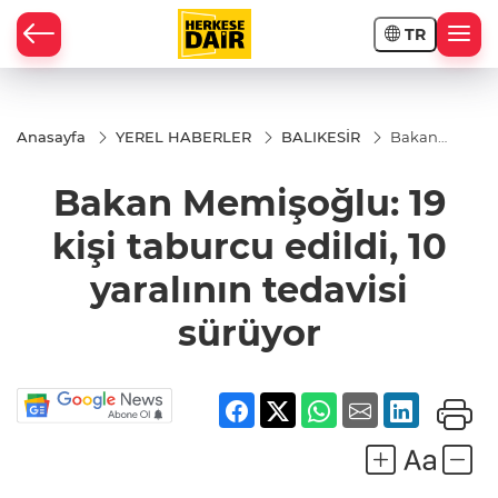
TR
RAHİSAR
Anasayfa
YEREL HABERLER
BALIKESİR
Bakan
Memişoğlu:
19 kişi
Bakan Memişoğlu: 19
taburcu
edildi, 10
yaralının
kişi taburcu edildi, 10
tedavisi
sürüyor
yaralının tedavisi
sürüyor
R