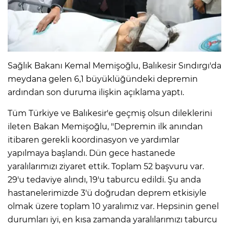
IR
Sağlık Bakanı Kemal Memişoğlu, Balıkesir Sındırgı'da
meydana gelen 6,1 büyüklüğündeki depremin
ardından son duruma ilişkin açıklama yaptı.
Tüm Türkiye ve Balıkesir'e geçmiş olsun dileklerini
ileten Bakan Memişoğlu, "Depremin ilk anından
itibaren gerekli koordinasyon ve yardımlar
yapılmaya başlandı. Dün gece hastanede
R
yaralılarımızı ziyaret ettik. Toplam 52 başvuru var.
29'u tedaviye alındı, 19'u taburcu edildi. Şu anda
P
hastanelerimizde 3'ü doğrudan deprem etkisiyle
olmak üzere toplam 10 yaralımız var. Hepsinin genel
durumları iyi, en kısa zamanda yaralılarımızı taburcu