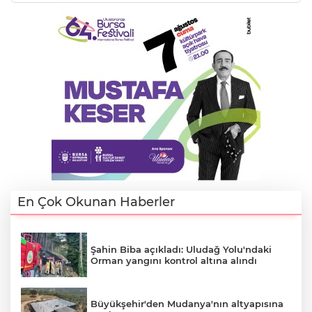
En Çok Okunan Haberler
A
Şahin Biba açıkladı: Uludağ Yolu'ndaki
Orman yangını kontrol altına alındı
Büyükşehir'den Mudanya'nın altyapısına