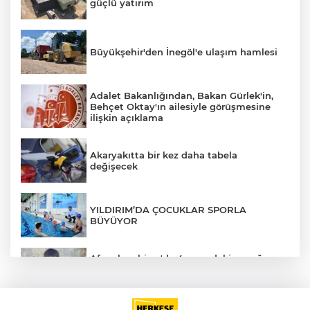
güçlü yatırım
AK
Büyükşehir'den İnegöl'e ulaşım hamlesi
Adalet Bakanlığından, Bakan Gürlek'in,
Behçet Oktay'ın ailesiyle görüşmesine
ilişkin açıklama
Akaryakıtta bir kez daha tabela
değişecek
E
YILDIRIM’DA ÇOCUKLAR SPORLA
BÜYÜYOR
Afyonkarahisar'da 4 yaşındaki çocuğun
ölümüyle ilgili cinayet şüphesi: Aileden 5
kişi gözaltında