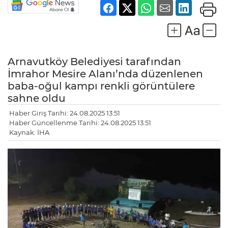
Arnavutköy Belediyesi tarafından
İmrahor Mesire Alanı’nda düzenlenen
baba-oğul kampı renkli görüntülere
sahne oldu
Haber Giriş Tarihi: 24.08.2025 13:51
Haber Güncellenme Tarihi: 24.08.2025 13:51
Kaynak: İHA
LE