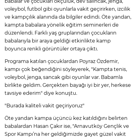
babalar ve çocukları okçuluk, dev salıncak, jenga,
ANE
voleybol, futbol gibi oyunlarla vakit geçirirken, izcilik
ve kampçılık alanında da bilgiler edindi. Öte yandan,
kampta babalara yönelik eğitim seminerleri de
düzenlendi. Farklı yaş gruplarından çocukların
babalarıyla bir araya geldiği etkinlikte kamp
boyunca renkli görüntüler ortaya çıktı.
Programa katılan çocuklardan Poyraz Özdemir,
kampı çok beğendiğini söyleyerek, "Kampta tenis,
voleybol, jenga, sancak gibi oyunlar var. Babamla
birlikte geldim. Gerçekten bayağı iyi bir yer, herkese
tavsiye ederim" diye konuştu.
"Burada kaliteli vakit geçiriyoruz"
Öte yandan kampa üçüncü kez katıldığını belirten
NU
babalardan Hasan Çakır ise, "Arnavutköy Gençlik ve
Spor Kampı’na her geldiğimizde gayet güzel vakit