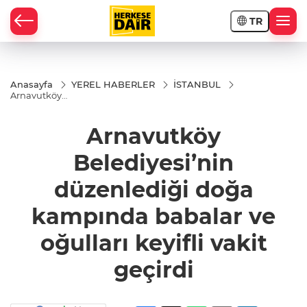
TR
RAHİSAR
Anasayfa
YEREL HABERLER
İSTANBUL
Arnavutköy
Belediyesi’nin
düzenlediği
doğa
Arnavutköy
kampında
babalar ve
Belediyesi’nin
oğulları keyifli
vakit geçirdi
düzenlediği doğa
kampında babalar ve
oğulları keyifli vakit
geçirdi
R