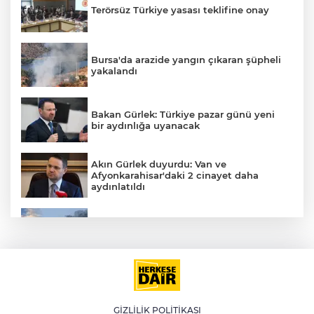
Terörsüz Türkiye yasası teklifine onay
AK
Bursa'da arazide yangın çıkaran şüpheli
yakalandı
Bakan Gürlek: Türkiye pazar günü yeni
bir aydınlığa uyanacak
Akın Gürlek duyurdu: Van ve
Afyonkarahisar'daki 2 cinayet daha
aydınlatıldı
E
Meteoroloji'den kavurucu sıcak ve
kuvvetli rüzgar uyarısı
İran'dan Müslümanlara kötü niyetli dış
güçlere karşı birleşme çağrısı
GİZLİLİK POLİTİKASI