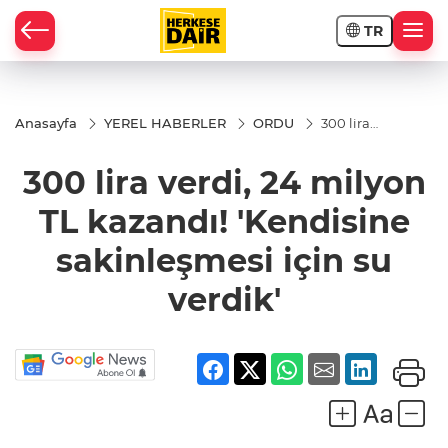
TR
RAHİSAR
Anasayfa
YEREL HABERLER
ORDU
300 lira
verdi, 24
milyon TL
300 lira verdi, 24 milyon
kazandı!
'Kendisine
sakinleşmesi
TL kazandı! 'Kendisine
için su
verdik'
sakinleşmesi için su
verdik'
R