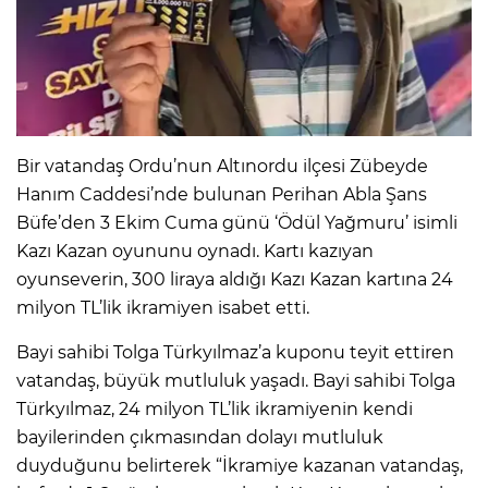
IR
Bir vatandaş Ordu’nun Altınordu ilçesi Zübeyde
Hanım Caddesi’nde bulunan Perihan Abla Şans
Büfe’den 3 Ekim Cuma günü ‘Ödül Yağmuru’ isimli
Kazı Kazan oyununu oynadı. Kartı kazıyan
oyunseverin, 300 liraya aldığı Kazı Kazan kartına 24
milyon TL’lik ikramiyen isabet etti.
R
Bayi sahibi Tolga Türkyılmaz’a kuponu teyit ettiren
vatandaş, büyük mutluluk yaşadı. Bayi sahibi Tolga
P
Türkyılmaz, 24 milyon TL’lik ikramiyenin kendi
bayilerinden çıkmasından dolayı mutluluk
duyduğunu belirterek “İkramiye kazanan vatandaş,