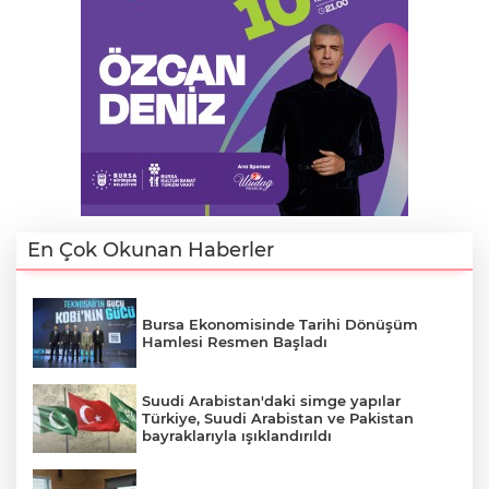
En Çok Okunan Haberler
Bursa Ekonomisinde Tarihi Dönüşüm
Hamlesi Resmen Başladı
A
Suudi Arabistan'daki simge yapılar
Türkiye, Suudi Arabistan ve Pakistan
bayraklarıyla ışıklandırıldı