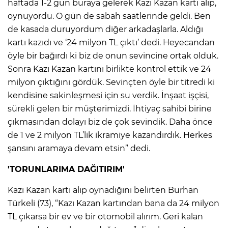
ANE
haftada 1-2 gün buraya gelerek Kazı Kazan kartı alıp,
oynuyordu. O gün de sabah saatlerinde geldi. Ben
de kasada duruyordum diğer arkadaşlarla. Aldığı
kartı kazıdı ve ‘24 milyon TL çıktı’ dedi. Heyecandan
öyle bir bağırdı ki biz de onun sevincine ortak olduk.
Sonra Kazı Kazan kartını birlikte kontrol ettik ve 24
milyon çıktığını gördük. Sevinçten öyle bir titredi ki
kendisine sakinleşmesi için su verdik. İnşaat işçisi,
sürekli gelen bir müşterimizdi. İhtiyaç sahibi birine
çıkmasından dolayı biz de çok sevindik. Daha önce
de 1 ve 2 milyon TL’lik ikramiye kazandırdık. Herkes
şansını aramaya devam etsin” dedi.
'TORUNLARIMA DAĞITIRIM'
Kazı Kazan kartı alıp oynadığını belirten Burhan
NU
Türkeli (73), “Kazı Kazan kartından bana da 24 milyon
TL çıkarsa bir ev ve bir otomobil alırım. Geri kalan