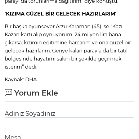
parayı da torunlarıma dağıtırım” diye konuştu.
'KIZIMA GÜZEL BİR GELECEK HAZIRLARIM'
Lİ
Bir başka oyunsever Arzu Karaman (45) ise “Kazı
Kazan kartı alıp oynuyorum. 24 milyon lira bana
çıkarsa, kızımın eğitimine harcarım ve ona güzel bir
gelecek hazırlarım. Geriye kalan parayla da bir tatil
bölgesinde hayatımı sakin bir şekilde geçirmek
isterim” dedi.
Kaynak: DHA
Yorum Ekle
Adınız Soyadınız
NMARAŞ
Mesaj