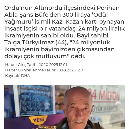
Ordu'nun Altınordu ilçesindeki Perihan
Abla Şans Büfe’den 300 liraya ‘Ödül
Yağmuru’ isimli Kazı Kazan kartı oynayan
inşaat işçisi bir vatandaş, 24 milyon liralık
ikramiyenin sahibi oldu. Bayi sahibi
Tolga Türkyılmaz (44), “24 milyonluk
ikramiyenin bayimizden çıkmasından
dolayı çok mutluyum'' dedi.
Haber Giriş Tarihi: 10.10.2025 12:01
Haber Güncellenme Tarihi: 10.10.2025 12:01
Kaynak: DHA
LE