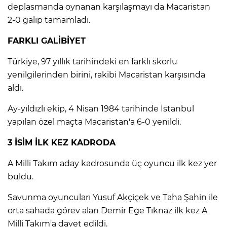
deplasmanda oynanan karşılaşmayı da Macaristan
2-0 galip tamamladı.
AK
FARKLI GALİBİYET
Türkiye, 97 yıllık tarihindeki en farklı skorlu
yenilgilerinden birini, rakibi Macaristan karşısında
aldı.
Ay-yıldızlı ekip, 4 Nisan 1984 tarihinde İstanbul
yapılan özel maçta Macaristan'a 6-0 yenildi.
E
3 İSİM İLK KEZ KADRODA
A Milli Takım aday kadrosunda üç oyuncu ilk kez yer
buldu.
Savunma oyuncuları Yusuf Akçiçek ve Taha Şahin ile
orta sahada görev alan Demir Ege Tıknaz ilk kez A
Milli Takım'a davet edildi.