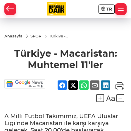
TR
RAHİSAR
Anasayfa
SPOR
Türkiye -
Macaristan:
Muhtemel
Türkiye - Macaristan:
11'ler
Muhtemel 11'ler
A Milli Futbol Takımımız, UEFA Uluslar
R
Ligi'nde Macaristan ile karşı karşıya
gelecek. Saat 20.00'de başlayacak