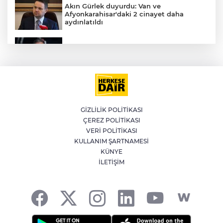
Akın Gürlek duyurdu: Van ve
Afyonkarahisar'daki 2 cinayet daha
aydınlatıldı
İran'dan Müslümanlara kötü niyetli dış
güçlere karşı birleşme çağrısı
Kağıthane'de 104 kilogram uyuşturucu
ele geçirildi
GİZLİLİK POLİTİKASI
ÇEREZ POLİTİKASI
Meteoroloji'den kavurucu sıcak ve
VERİ POLİTİKASI
kuvvetli rüzgar uyarısı
KULLANIM ŞARTNAMESİ
KÜNYE
İLETİŞİM
Fetih coşkusu Keles’e taşındı