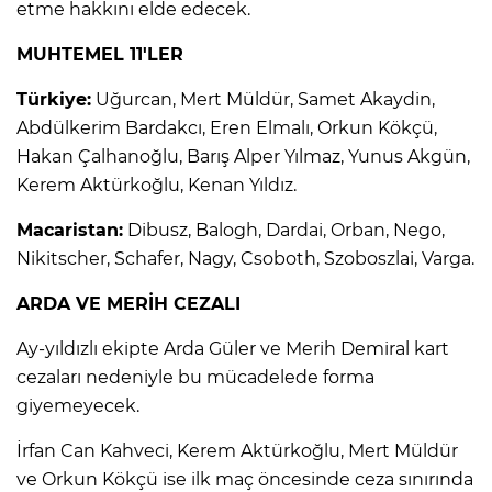
ANE
etme hakkını elde edecek.
MUHTEMEL 11'LER
Türkiye:
Uğurcan, Mert Müldür, Samet Akaydin,
Abdülkerim Bardakcı, Eren Elmalı, Orkun Kökçü,
Hakan Çalhanoğlu, Barış Alper Yılmaz, Yunus Akgün,
Kerem Aktürkoğlu, Kenan Yıldız.
Macaristan:
Dibusz, Balogh, Dardai, Orban, Nego,
Nikitscher, Schafer, Nagy, Csoboth, Szoboszlai, Varga.
ARDA VE MERİH CEZALI
Ay-yıldızlı ekipte Arda Güler ve Merih Demiral kart
cezaları nedeniyle bu mücadelede forma
giyemeyecek.
NU
İrfan Can Kahveci, Kerem Aktürkoğlu, Mert Müldür
ve Orkun Kökçü ise ilk maç öncesinde ceza sınırında