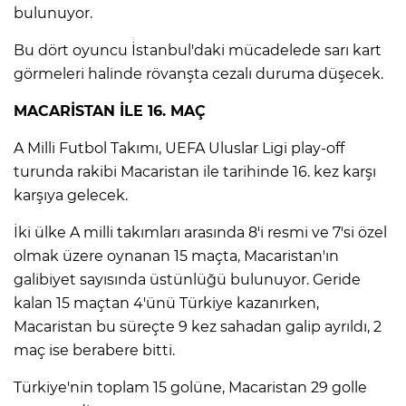
bulunuyor.
Lİ
Bu dört oyuncu İstanbul'daki mücadelede sarı kart
görmeleri halinde rövanşta cezalı duruma düşecek.
MACARİSTAN İLE 16. MAÇ
A Milli Futbol Takımı, UEFA Uluslar Ligi play-off
turunda rakibi Macaristan ile tarihinde 16. kez karşı
karşıya gelecek.
İki ülke A milli takımları arasında 8'i resmi ve 7'si özel
olmak üzere oynanan 15 maçta, Macaristan'ın
galibiyet sayısında üstünlüğü bulunuyor. Geride
kalan 15 maçtan 4'ünü Türkiye kazanırken,
Macaristan bu süreçte 9 kez sahadan galip ayrıldı, 2
maç ise berabere bitti.
NMARAŞ
Türkiye'nin toplam 15 golüne, Macaristan 29 golle