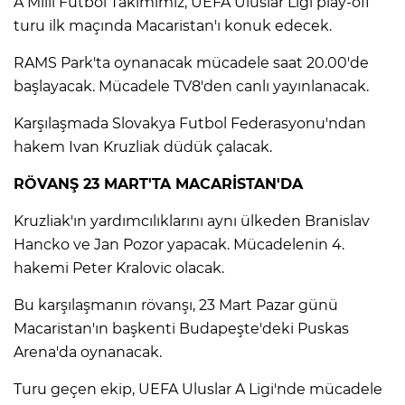
A Milli Futbol Takımımız, UEFA Uluslar Ligi play-off
turu ilk maçında Macaristan'ı konuk edecek.
IR
RAMS Park'ta oynanacak mücadele saat 20.00'de
başlayacak. Mücadele TV8'den canlı yayınlanacak.
Karşılaşmada Slovakya Futbol Federasyonu'ndan
hakem Ivan Kruzliak düdük çalacak.
RÖVANŞ 23 MART'TA MACARİSTAN'DA
Kruzliak'ın yardımcılıklarını aynı ülkeden Branislav
Hancko ve Jan Pozor yapacak. Mücadelenin 4.
hakemi Peter Kralovic olacak.
R
Bu karşılaşmanın rövanşı, 23 Mart Pazar günü
P
Macaristan'ın başkenti Budapeşte'deki Puskas
Arena'da oynanacak.
Turu geçen ekip, UEFA Uluslar A Ligi'nde mücadele