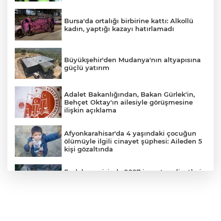
Bursa'da ortalığı birbirine kattı: Alkollü
kadın, yaptığı kazayı hatırlamadı
Büyükşehir'den Mudanya'nın altyapısına
güçlü yatırım
Adalet Bakanlığından, Bakan Gürlek'in,
Behçet Oktay'ın ailesiyle görüşmesine
ilişkin açıklama
Afyonkarahisar'da 4 yaşındaki çocuğun
ölümüyle ilgili cinayet şüphesi: Aileden 5
kişi gözaltında
Emlak vergisinde 2027 inşaat maliyetleri
netleşti: Metrekare bedelleri yeniden
belirlendi
YILDIRIM’DA ÇOCUKLAR SPORLA