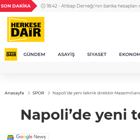
GEL
TND
BGN
VND
SON DAKİKA
18:42 - Ahbap Derneği'nin banka hesapları 
20
18,1983
16,2307
28,0626
0,0018
GÜNDEM
ASAYİŞ
SİYASET
EKONOM
Anasayfa
SPOR
Napoli’de yeni teknik direktör Massimiliano
Napoli’de yeni t