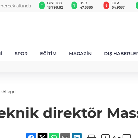
GAU/TRY
BIST 100
USD
EUR
mercek altında
6.491,82
13.798,82
47,5885
54,9537
İ
SPOR
EĞİTİM
MAGAZİN
DIŞ HABERLE
 Allegri
eknik direktör Mas