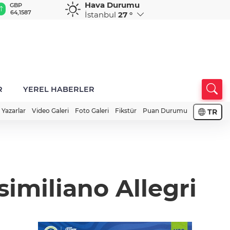
Hava Durumu
GBP
CHF
CAD
RUB
A
64,1587
58,5849
33,9526
0,5831
1
İstanbul
27 °
R
YEREL HABERLER
Yazarlar
Video Galeri
Foto Galeri
Fikstür
Puan Durumu
TR
similiano Allegri