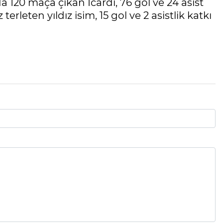
 120 maça çıkan Icardi, 76 gol ve 24 asist
erleten yıldız isim, 15 gol ve 2 asistlik katkı