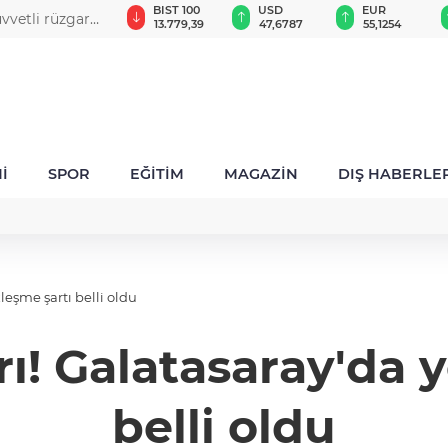
GAU/TRY
BIST 100
USD
EUR
uvvetli rüzgar
6.660,55
13.779,39
47,6787
55,1254
İ
SPOR
EĞİTİM
MAGAZİN
DIŞ HABERLE
leşme şartı belli oldu
ı! Galatasaray'da 
belli oldu