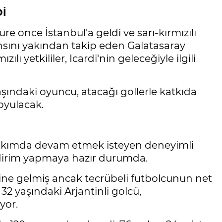
Dİ
üre önce İstanbul'a geldi ve sarı-kırmızılı
nsını yakından takip eden Galatasaray
ı yetkililer, Icardi'nin geleceğiyle ilgili
şındaki oyuncu, atacağı gollerle katkıda
oyulacak.
ı takımda devam etmek isteyen deneyimli
indirim yapmaya hazır durumda.
ne gelmiş ancak tecrübeli futbolcunun net
 32 yaşındaki Arjantinli golcü,
yor.