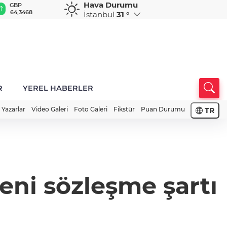
Hava Durumu
GBP
CHF
CAD
RUB
A
64,3468
59,0083
34,1883
0,5822
1
İstanbul
31 °
R
YEREL HABERLER
Yazarlar
Video Galeri
Foto Galeri
Fikstür
Puan Durumu
TR
yeni sözleşme şartı