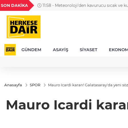
GEL
TND
BGN
VND
SON DAKİKA
11:58 - Meteoroloji'den kavurucu sıcak ve k
49
18,2677
16,3788
27,9743
0,0018
uyarısı
GÜNDEM
ASAYİŞ
SİYASET
EKONOM
Anasayfa
SPOR
Mauro Icardi kararı! Galatasaray'da yeni söz
Mauro Icardi karar