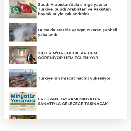
Suudi Arabistan'daki simge yapılar
Türkiye, Suudi Arabistan ve Pakistan
bayraklarıyla ışıklandırıldı
Bursa'da arazide yangın çıkaran şüpheli
yakalandı
YILDIRIM’DA ÇOCUKLAR HEM
ÖĞRENİYOR HEM EĞLENİYOR
Türkiye'nin ihracat hacmi yükseliyor
ERGUVAN BAYRAMI MİNYATÜR
SANATIYLA GELECEĞE TAŞINACAK
Kağıthane'de 104 kilogram uyuşturucu
ele geçirildi