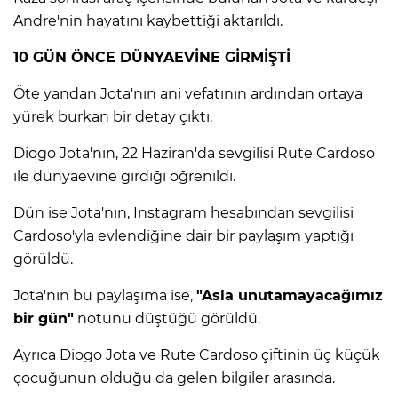
ANE
Andre'nin hayatını kaybettiği aktarıldı.
10 GÜN ÖNCE DÜNYAEVİNE GİRMİŞTİ
Öte yandan Jota'nın ani vefatının ardından ortaya
yürek burkan bir detay çıktı.
Diogo Jota'nın, 22 Haziran'da sevgilisi Rute Cardoso
ile dünyaevine girdiği öğrenildi.
Dün ise Jota'nın, Instagram hesabından sevgilisi
Cardoso'yla evlendiğine dair bir paylaşım yaptığı
görüldü.
Jota'nın bu paylaşıma ise,
"Asla unutamayacağımız
bir gün"
notunu düştüğü görüldü.
NU
Ayrıca Diogo Jota ve Rute Cardoso çiftinin üç küçük
çocuğunun olduğu da gelen bilgiler arasında.