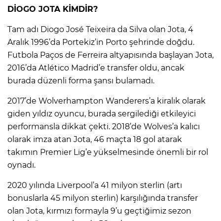
DİOGO JOTA KİMDİR?
Lİ
Tam adı Diogo José Teixeira da Silva olan Jota, 4
Aralık 1996’da Portekiz’in Porto şehrinde doğdu.
Futbola Paços de Ferreira altyapısında başlayan Jota,
2016’da Atlético Madrid’e transfer oldu, ancak
burada düzenli forma şansı bulamadı.
2017’de Wolverhampton Wanderers’a kiralık olarak
giden yıldız oyuncu, burada sergilediği etkileyici
performansla dikkat çekti. 2018’de Wolves’a kalıcı
olarak imza atan Jota, 46 maçta 18 gol atarak
takımın Premier Lig’e yükselmesinde önemli bir rol
oynadı.
2020 yılında Liverpool’a 41 milyon sterlin (artı
NMARAŞ
bonuslarla 45 milyon sterlin) karşılığında transfer
olan Jota, kırmızı formayla 9’u geçtiğimiz sezon