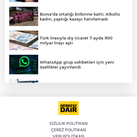
Bursa'da ortalığı birbirine kattı: Alkollü
kadın, yaptığı kazayı hatırlamadı
Türk lirasıyla dış ticaret 7 ayda 900
milyar lirayı aştı
WhatsApp grup sohbetleri için yeni
özellikler yayınlandı
E
LGS yerleştirme sonuçları açıklandı
AK Parti Meclis'te Çerçeve Yasa için
toplandı
GİZLİLİK POLİTİKASI
ÇEREZ POLİTİKASI
Burhanettin Duran, Ankara'daki NATO
Zirvesini değerlendiren makale kaleme
VERİ POLİTİKASI