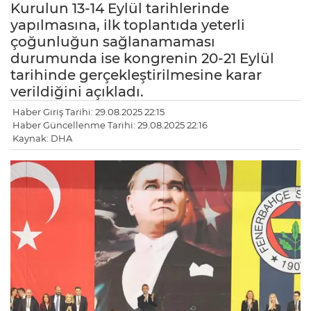
Kurulun 13-14 Eylül tarihlerinde
yapılmasına, ilk toplantıda yeterli
çoğunluğun sağlanamaması
durumunda ise kongrenin 20-21 Eylül
tarihinde gerçekleştirilmesine karar
verildiğini açıkladı.
Haber Giriş Tarihi: 29.08.2025 22:15
Haber Güncellenme Tarihi: 29.08.2025 22:16
Kaynak: DHA
LE