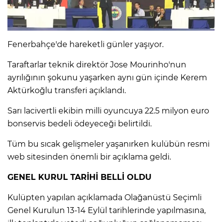
IR
Fenerbahçe'de hareketli günler yaşıyor.
Taraftarlar teknik direktör Jose Mourinho'nun
ayrılığının şokunu yaşarken aynı gün içinde Kerem
Aktürkoğlu transferi açıklandı.
Sarı lacivertli ekibin milli oyuncuya 22.5 milyon euro
bonservis bedeli ödeyeceği belirtildi.
Tüm bu sıcak gelişmeler yaşanırken kulübün resmi
R
web sitesinden önemli bir açıklama geldi.
P
GENEL KURUL TARİHİ BELLİ OLDU
Kulüpten yapılan açıklamada Olağanüstü Seçimli
Genel Kurulun 13-14 Eylül tarihlerinde yapılmasına,