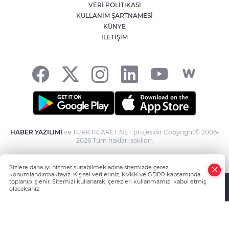
Kütahya'da kendisinden haber
VERİ POLİTİKASI
alınamayan kadın çöp evde bulundu
KULLANIM ŞARTNAMESİ
KÜNYE
İLETİŞİM
YILDIRIM’DA ÇOCUKLAR HEM
ÖĞRENİYOR HEM EĞLENİYOR
HABER YAZILIMI
ve TURKTICARET.NET projesidir Copyright© 2006-
2026 Tüm hakları saklıdır.
Sizlere daha iyi hizmet sunabilmek adına sitemizde çerez
konumlandırmaktayız. Kişisel verileriniz, KVKK ve GDPR kapsamında
toplanıp işlenir. Sitemizi kullanarak, çerezleri kullanmamızı kabul etmiş
olacaksınız.
Anasayfa
Haber Ara
Yazarlar