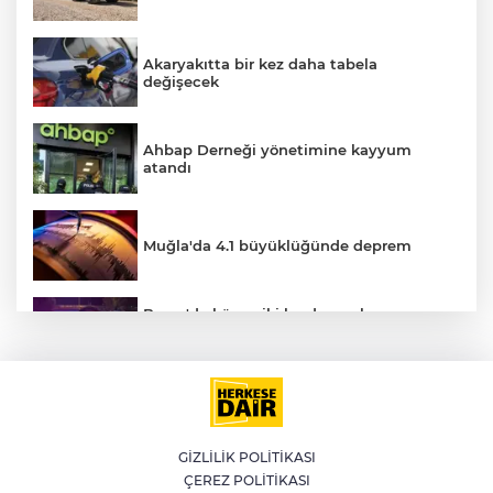
Akaryakıtta bir kez daha tabela
değişecek
Ahbap Derneği yönetimine kayyum
atandı
Muğla'da 4.1 büyüklüğünde deprem
E
Bursa'da küsen iki kardeş, onları
barıştırmaya Uşak'tan yola çıkan
babalarını polise ihbar etti: Bizi vuracak
Altının gramı 6 bin 574 liradan işlem
görüyor
GİZLİLİK POLİTİKASI
ÇEREZ POLİTİKASI