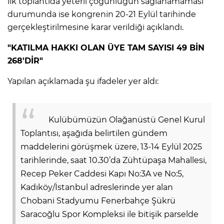
ilk toplantıda yeterli çoğunluğun sağlanamaması
ANE
durumunda ise kongrenin 20-21 Eylül tarihinde
gerçekleştirilmesine karar verildiği açıklandı.
"KATILMA HAKKI OLAN ÜYE TAM SAYISI 49 BİN
268'DİR"
Yapılan açıklamada şu ifadeler yer aldı:
Kulübümüzün Olağanüstü Genel Kurul
Toplantısı, aşağıda belirtilen gündem
maddelerini görüşmek üzere, 13-14 Eylül 2025
tarihlerinde, saat 10.30’da Zühtüpaşa Mahallesi,
Recep Peker Caddesi Kapı No:3A ve No:5,
Kadıköy/İstanbul adreslerinde yer alan
NU
Chobani Stadyumu Fenerbahçe Şükrü
Saracoğlu Spor Kompleksi ile bitişik parselde