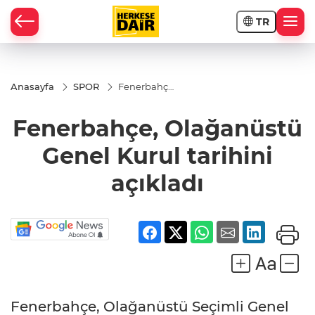
TR
RAHİSAR
Anasayfa
SPOR
Fenerbahçe,
Olağanüstü
Genel Kurul
Fenerbahçe, Olağanüstü
tarihini
açıkladı
Genel Kurul tarihini
açıkladı
R
Fenerbahçe, Olağanüstü Seçimli Genel