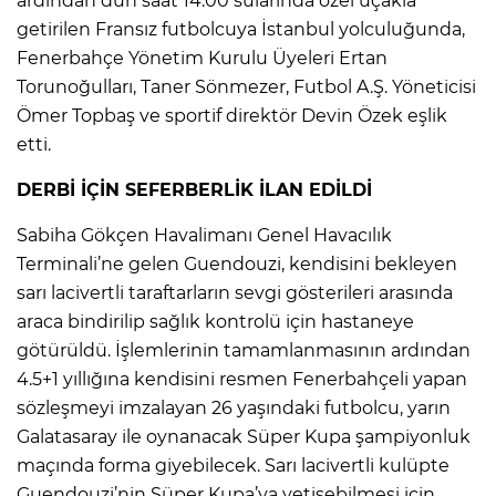
ardından dün saat 14.00 sularında özel uçakla
ANE
getirilen Fransız futbolcuya İstanbul yolculuğunda,
Fenerbahçe Yönetim Kurulu Üyeleri Ertan
Torunoğulları, Taner Sönmezer, Futbol A.Ş. Yöneticisi
Ömer Topbaş ve sportif direktör Devin Özek eşlik
etti.
DERBİ İÇİN SEFERBERLİK İLAN EDİLDİ
Sabiha Gökçen Havalimanı Genel Havacılık
Terminali’ne gelen Guendouzi, kendisini bekleyen
sarı lacivertli taraftarların sevgi gösterileri arasında
araca bindirilip sağlık kontrolü için hastaneye
götürüldü. İşlemlerinin tamamlanmasının ardından
4.5+1 yıllığına kendisini resmen Fenerbahçeli yapan
sözleşmeyi imzalayan 26 yaşındaki futbolcu, yarın
Galatasaray ile oynanacak Süper Kupa şampiyonluk
NU
maçında forma giyebilecek. Sarı lacivertli kulüpte
Guendouzi’nin Süper Kupa’ya yetişebilmesi için