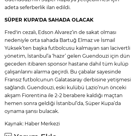
adeta seferberlik ilan edildi.
Lİ
SÜPER KUPA'DA SAHADA OLACAK
Fred'in cezalı, Edson Alvarez’in de sakat olması
nedeniyle orta sahada Bartuğ Elmaz ve İsmail
Yüksek’ten başka futbolcusu kalmayan sarı lacivertli
yönetim, İstanbul’a ‘hazır’ gelen Guendouzi için dün
geceden itibaren sponsor hastane dahil tüm kulüp
çalışanlarını alarma geçirdi. Bu çabalar sayesinde
Fransız futbolcunun Galatasaray derbisine yetişmesi
sağlandı. Guendouzi, eski kulübü Lazio’nun önceki
akşam Fiorentina ile 2-2 berabere kaldığı maçtan
hemen sonra geldiği İstanbul’da, Süper Kupa’da
oynama şansı bulacak.
NMARAŞ
Kaynak: Haber Merkezi