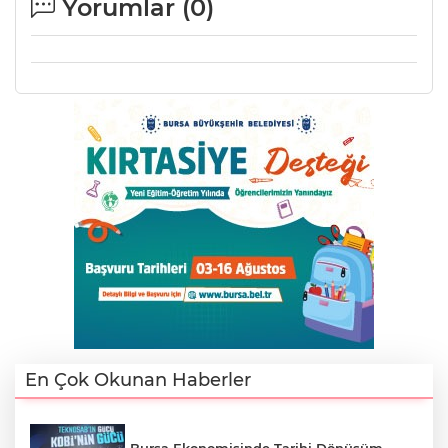
Yorumlar (
0
)
A
En Çok Okunan Haberler
Bursa Ekonomisinde Tarihi Dönüşüm