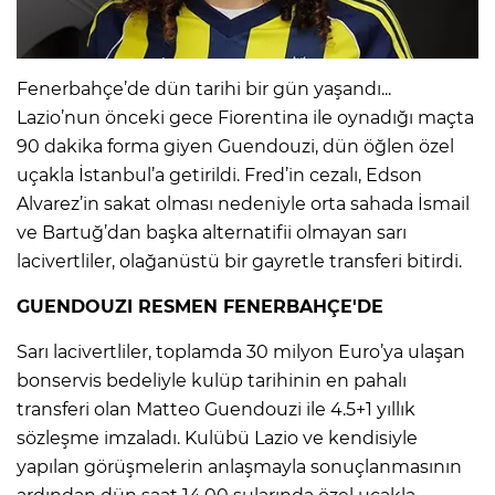
IR
Fenerbahçe’de dün tarihi bir gün yaşandı...
Lazio’nun önceki gece Fiorentina ile oynadığı maçta
90 dakika forma giyen Guendouzi, dün öğlen özel
uçakla İstanbul’a getirildi. Fred’in cezalı, Edson
Alvarez’in sakat olması nedeniyle orta sahada İsmail
ve Bartuğ’dan başka alternatifii olmayan sarı
lacivertliler, olağanüstü bir gayretle transferi bitirdi.
GUENDOUZI RESMEN FENERBAHÇE'DE
R
Sarı lacivertliler, toplamda 30 milyon Euro’ya ulaşan
bonservis bedeliyle kulüp tarihinin en pahalı
P
transferi olan Matteo Guendouzi ile 4.5+1 yıllık
sözleşme imzaladı. Kulübü Lazio ve kendisiyle
yapılan görüşmelerin anlaşmayla sonuçlanmasının