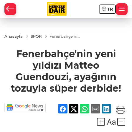
TR
RAHİSAR
Anasayfa
SPOR
Fenerbahçe'nin
yeni yıldızı
Matteo
Fenerbahçe'nin yeni
Guendouzi,
ayağının
tozuyla süper
yıldızı Matteo
derbide!
Guendouzi, ayağının
tozuyla süper derbide!
R