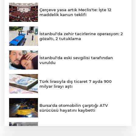
Çerçeve yasa artık Meclis'te: İşte 12
maddelik kanun teklifi
AK
İstanbul'da zehir tacirlerine operasyon: 2
gözaltı, 2 tutuklama
İstanbul'da eski sevgilisi tarafından
vuruldu
Türk lirasıyla dış ticaret 7 ayda 900
E
milyar lirayı aştı
Bursa'da otomobilin çarptığı ATV
sürücüsü hayatını kaybetti
Küçükçekmece D-100'de otomobil, İETT
otobüsüne çarptı: 3 ölü