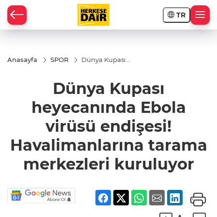
TR
RAHİSAR
Anasayfa
SPOR
Dünya Kupası
heyecanında
Ebola virüsü
Dünya Kupası
endişesi!
Havalimanlarına
tarama
heyecanında Ebola
merkezleri
kuruluyor
virüsü endişesi!
Havalimanlarına tarama
merkezleri kuruluyor
R