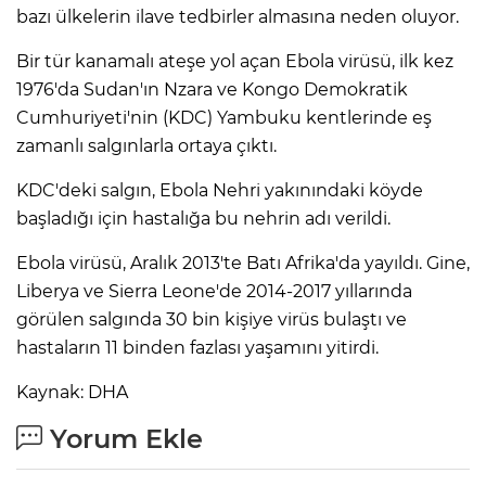
bazı ülkelerin ilave tedbirler almasına neden oluyor.
Lİ
Bir tür kanamalı ateşe yol açan Ebola virüsü, ilk kez
1976'da Sudan'ın Nzara ve Kongo Demokratik
Cumhuriyeti'nin (KDC) Yambuku kentlerinde eş
zamanlı salgınlarla ortaya çıktı.
KDC'deki salgın, Ebola Nehri yakınındaki köyde
başladığı için hastalığa bu nehrin adı verildi.
Ebola virüsü, Aralık 2013'te Batı Afrika'da yayıldı. Gine,
Liberya ve Sierra Leone'de 2014-2017 yıllarında
görülen salgında 30 bin kişiye virüs bulaştı ve
hastaların 11 binden fazlası yaşamını yitirdi.
Kaynak: DHA
NMARAŞ
Yorum Ekle