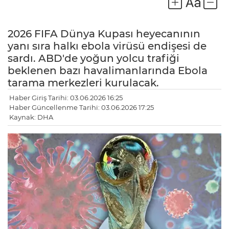
2026 FIFA Dünya Kupası heyecanının
yanı sıra halkı ebola virüsü endişesi de
sardı. ABD'de yoğun yolcu trafiği
beklenen bazı havalimanlarında Ebola
tarama merkezleri kurulacak.
Haber Giriş Tarihi: 03.06.2026 16:25
Haber Güncellenme Tarihi: 03.06.2026 17:25
Kaynak: DHA
LE