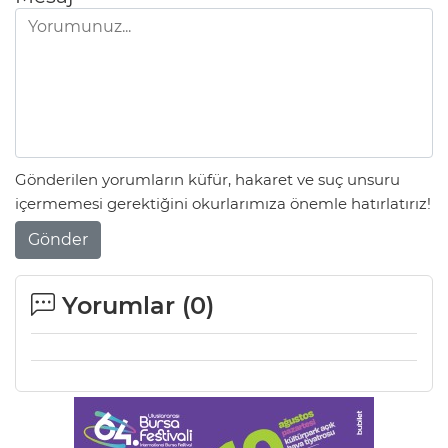
ANE
Gönderilen yorumların küfür, hakaret ve suç unsuru
içermemesi gerektiğini okurlarımıza önemle hatırlatırız!
Gönder
Yorumlar (
0
)
NU