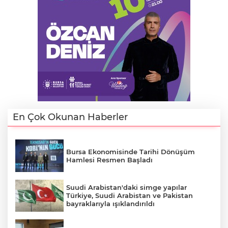
Lİ
En Çok Okunan Haberler
Bursa Ekonomisinde Tarihi Dönüşüm
Hamlesi Resmen Başladı
Suudi Arabistan'daki simge yapılar
Türkiye, Suudi Arabistan ve Pakistan
NMARAŞ
bayraklarıyla ışıklandırıldı