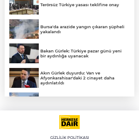
Terörsüz Türkiye yasası teklifine onay
Bursa'da arazide yangın çıkaran şüpheli
yakalandı
Bakan Gürlek: Türkiye pazar günü yeni
bir aydınlığa uyanacak
Akın Gürlek duyurdu: Van ve
Afyonkarahisar'daki 2 cinayet daha
aydınlatıldı
Meteoroloji'den kavurucu sıcak ve
kuvvetli rüzgar uyarısı
İran'dan Müslümanlara kötü niyetli dış
güçlere karşı birleşme çağrısı
GİZLİLİK POLİTİKASI