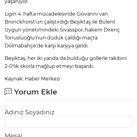
yaşanıyor.
Ligin 4. hafta mücadelesinde Giovanni van
IR
Bronckhorst'un çalıştırdığı Beşiktaş ile Bülent
Uygun yönetimindeki Sivasspor, hakem Direnç
Tonusluoğlu’nun düdük çaldığı maçta
Dolmabahçe’de karşı karşıya geldi.
Beşiktaş, her iki yarıda da bulduğu gollerle rakibini
2-0'lık skorla mağlup etmeyi başardı.
Kaynak: Haber Merkezi
Yorum Ekle
R
P
Adınız Soyadınız
Mesaj