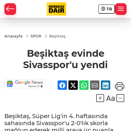
TR
RAHİSAR
Anasayfa
SPOR
Beşiktaş
evinde
Sivasspor'u
Beşiktaş evinde
yendi
Sivasspor'u yendi
Beşiktaş, Süper Lig'in 4. haftasında
R
sahasında Sivasspor'u 2-0'lık skorla
mağlup ederek milli araya üç puanla