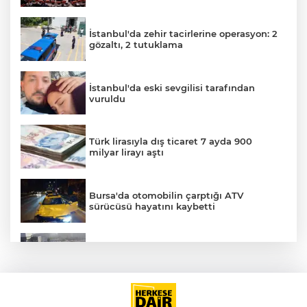
İstanbul'da zehir tacirlerine operasyon: 2
gözaltı, 2 tutuklama
AK
İstanbul'da eski sevgilisi tarafından
vuruldu
Türk lirasıyla dış ticaret 7 ayda 900
milyar lirayı aştı
E
Bursa'da otomobilin çarptığı ATV
sürücüsü hayatını kaybetti
Küçükçekmece D-100'de otomobil, İETT
otobüsüne çarptı: 3 ölü