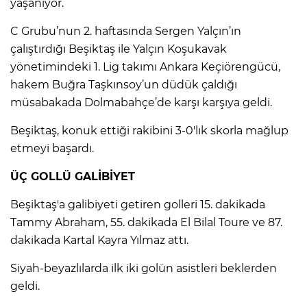
yaşanıyor.
C Grubu’nun 2. haftasında Sergen Yalçın’ın
IR
çalıştırdığı Beşiktaş ile Yalçın Koşukavak
yönetimindeki 1. Lig takımı Ankara Keçiörengücü,
hakem Buğra Taşkınsoy’un düdük çaldığı
müsabakada Dolmabahçe’de karşı karşıya geldi.
Beşiktaş, konuk ettiği rakibini 3-0'lık skorla mağlup
etmeyi başardı.
ÜÇ GOLLÜ GALİBİYET
Beşiktaş'a galibiyeti getiren golleri 15. dakikada
R
Tammy Abraham, 55. dakikada El Bilal Toure ve 87.
dakikada Kartal Kayra Yılmaz attı.
P
Siyah-beyazlılarda ilk iki golün asistleri beklerden
geldi.