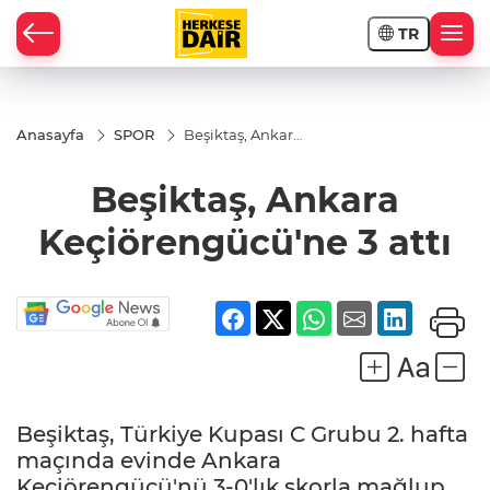
TR
RAHİSAR
Anasayfa
SPOR
Beşiktaş, Ankara
Keçiörengücü'ne
3 attı
Beşiktaş, Ankara
Keçiörengücü'ne 3 attı
Beşiktaş, Türkiye Kupası C Grubu 2. hafta
R
maçında evinde Ankara
Keçiörengücü'nü 3-0'lık skorla mağlup