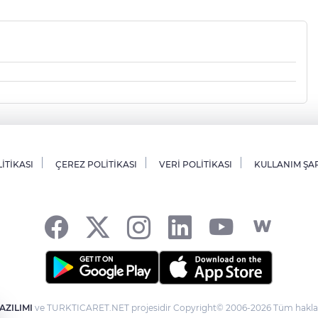
LİTİKASI
ÇEREZ POLİTİKASI
VERİ POLİTİKASI
KULLANIM ŞA
AZILIMI
ve TURKTICARET.NET projesidir Copyright© 2006-2026 Tüm hakları 