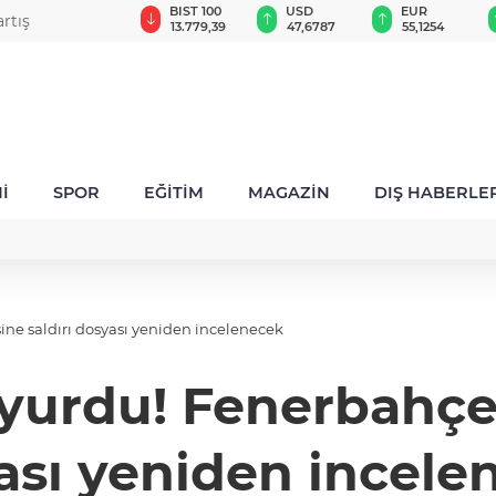
GAU/TRY
BIST 100
USD
EUR
rtış
6.660,55
13.779,39
47,6787
55,1254
İ
SPOR
EĞİTİM
MAGAZİN
DIŞ HABERLE
ne saldırı dosyası yeniden incelenecek
urdu! Fenerbahçe k
ası yeniden incele