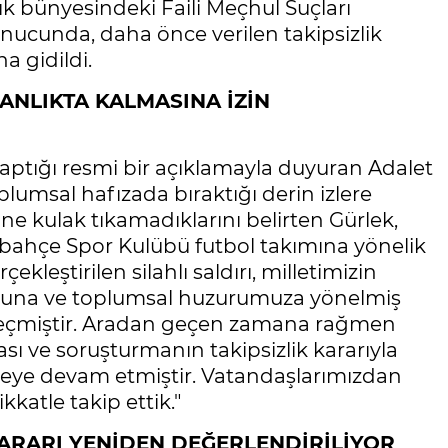
ık bünyesindeki Faili Meçhul Suçları
onucunda, daha önce verilen takipsizlik
a gidildi.
ANLIKTA KALMASINA İZİN
ptığı resmi bir açıklamayla duyuran Adalet
lumsal hafızada bıraktığı derin izlere
ine kulak tıkamadıklarını belirten Gürlek,
erbahçe Spor Kulübü futbol takımına yönelik
kleştirilen silahlı saldırı, milletimizin
ruhuna ve toplumsal huzurumuza yönelmiş
 geçmiştir. Aradan geçen zamana rağmen
sı ve soruşturmanın takipsizlik kararıyla
meye devam etmiştir. Vatandaşlarımızdan
kkatle takip ettik."
KARARI YENİDEN DEĞERLENDİRİLİYOR