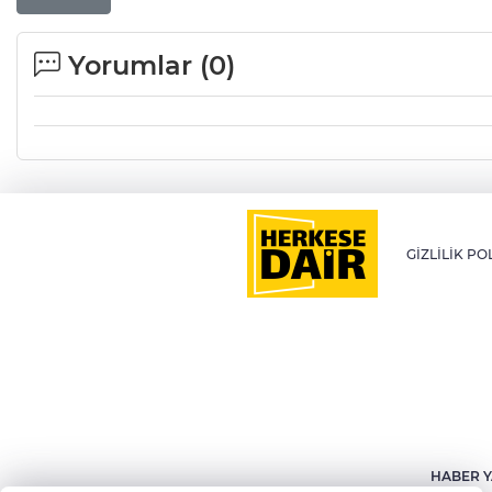
Yorumlar (
0
)
GİZLİLİK PO
HABER Y