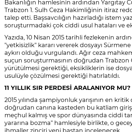
Bakanlığın hamlesinin ardından Yargıtay Cu
Trabzon 1. Sulh Ceza Hakimliğinin itiraz re
talep etti. Başsavcılığın hazırladığı istem 
soruşturmadaki çok ciddi usul hataları ve ek
Yazıda, 10 Nisan 2015 tarihli fezlekenin ar
"yetkisizlik" kararı vererek dosyayı Sürmen
aykırı olduğu vurgulandı. Ağır ceza mahkem
suçun soruşturmasının doğrudan Trabzon C
yürütülmesi gerektiği, eksikliklerin ise dosy
usulüyle çözülmesi gerektiği hatırlatıldı.
11 YILLIK SIR PERDESİ ARALANIYOR MU?
2015 yılında şampiyonluk yarışının en kritik
doğrudan canına kasteden bu katliam girişi
meçhul kalmış ve spor dünyasında ciddi tar
yararına bozma" hamlesiyle birlikte, o geceye
ihmaller zinciri yeni baştan incelenecek.