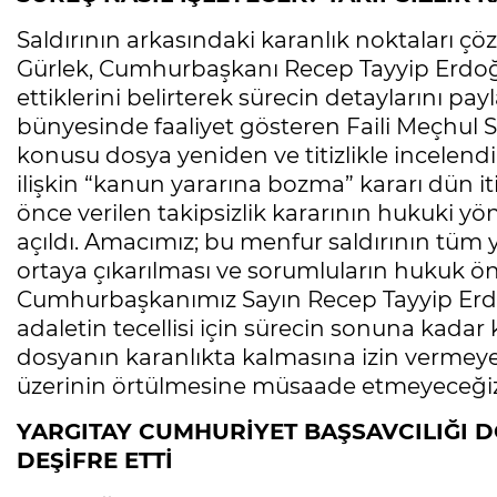
Saldırının arkasındaki karanlık noktaları ç
Gürlek, Cumhurbaşkanı Recep Tayyip Erdoğa
ettiklerini belirterek sürecin detaylarını p
bünyesinde faaliyet gösteren Faili Meçhul S
konusu dosya yeniden ve titizlikle incelend
ilişkin “kanun yararına bozma” kararı dün itiba
önce verilen takipsizlik kararının hukuki 
açıldı. Amacımız; bu menfur saldırının tüm y
ortaya çıkarılması ve sorumluların hukuk 
Cumhurbaşkanımız Sayın Recep Tayyip Erdo
adaletin tecellisi için sürecin sonuna kadar ka
dosyanın karanlıkta kalmasına izin vermeye
üzerinin örtülmesine müsaade etmeyeceğiz
YARGITAY CUMHURİYET BAŞSAVCILIĞI 
DEŞİFRE ETTİ