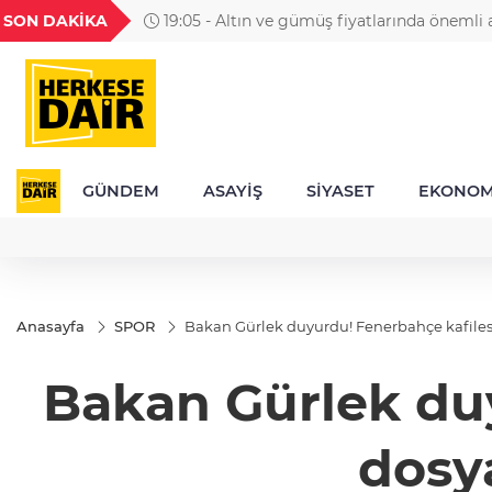
GEL
TND
BGN
VND
SON DAKİKA
19:05 - Altın ve gümüş fiyatlarında önemli a
49
18,2677
16,3788
27,9743
0,0018
GÜNDEM
ASAYİŞ
SİYASET
EKONOM
Anasayfa
SPOR
Bakan Gürlek duyurdu! Fenerbahçe kafilesi
Bakan Gürlek duy
dosy