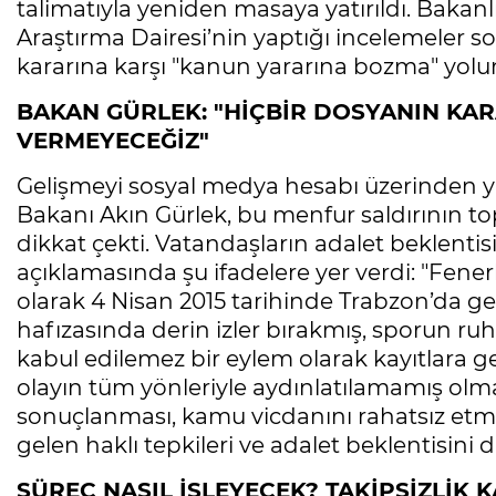
talimatıyla yeniden masaya yatırıldı. Bakanl
Araştırma Dairesi’nin yaptığı incelemeler s
kararına karşı "kanun yararına bozma" yolun
BAKAN GÜRLEK: "HİÇBİR DOSYANIN KAR
VERMEYECEĞİZ"
Gelişmeyi sosyal medya hesabı üzerinden ya
Bakanı Akın Gürlek, bu menfur saldırının top
dikkat çekti. Vatandaşların adalet beklentis
açıklamasında şu ifadelere yer verdi: "Fen
olarak 4 Nisan 2015 tarihinde Trabzon’da gerçe
hafızasında derin izler bırakmış, sporun 
kabul edilemez bir eylem olarak kayıtlara
olayın tüm yönleriyle aydınlatılamamış olma
sonuçlanması, kamu vicdanını rahatsız et
gelen haklı tepkileri ve adalet beklentisini di
SÜREÇ NASIL İŞLEYECEK? TAKİPSİZLİK 