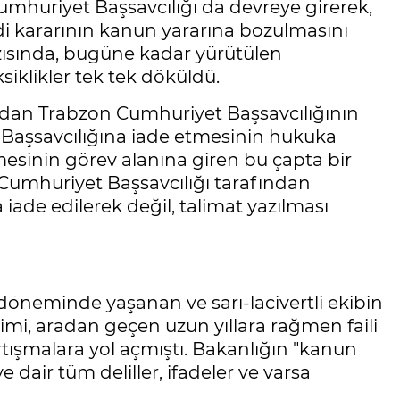
mhuriyet Başsavcılığı da devreye girerek,
ddi kararının kanun yararına bozulmasını
yazısında, bugüne kadar yürütülen
siklikler tek tek döküldü.
dından Trabzon Cumhuriyet Başsavcılığının
e Başsavcılığına iade etmesinin hukuka
esinin görev alanına giren bu çapta bir
umhuriyet Başsavcılığı tarafından
a iade edilerek değil, talimat yazılması
 döneminde yaşanan ve sarı-lacivertli ekibin
mi, aradan geçen uzun yıllara rağmen faili
tışmalara yol açmıştı. Bakanlığın "kanun
 dair tüm deliller, ifadeler ve varsa