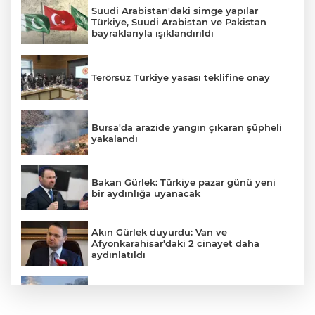
Suudi Arabistan'daki simge yapılar
Türkiye, Suudi Arabistan ve Pakistan
bayraklarıyla ışıklandırıldı
Terörsüz Türkiye yasası teklifine onay
Bursa'da arazide yangın çıkaran şüpheli
yakalandı
Bakan Gürlek: Türkiye pazar günü yeni
bir aydınlığa uyanacak
Akın Gürlek duyurdu: Van ve
Afyonkarahisar'daki 2 cinayet daha
aydınlatıldı
Meteoroloji'den kavurucu sıcak ve
kuvvetli rüzgar uyarısı