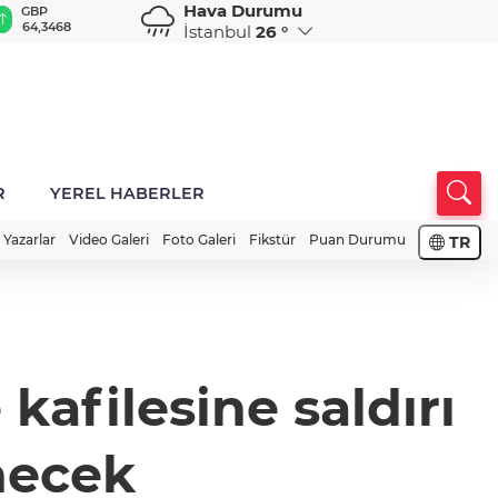
Hava Durumu
GBP
CHF
CAD
RUB
A
64,3468
59,0083
34,1883
0,5822
1
İstanbul
26 °
R
YEREL HABERLER
Yazarlar
Video Galeri
Foto Galeri
Fikstür
Puan Durumu
TR
afilesine saldırı
necek