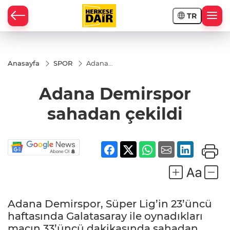
TR
RAHİSAR
Anasayfa
SPOR
Adana
Demirspor
sahadan
Adana Demirspor
çekildi
sahadan çekildi
Adana Demirspor, Süper Lig’in 23’üncü
R
haftasında Galatasaray ile oynadıkları
maçın 33’üncü dakikasında sahadan