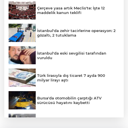
Çerçeve yasa artık Meclis'te: İşte 12
maddelik kanun teklifi
İstanbul'da zehir tacirlerine operasyon: 2
gözaltı, 2 tutuklama
İstanbul'da eski sevgilisi tarafından
vuruldu
Türk lirasıyla dış ticaret 7 ayda 900
milyar lirayı aştı
Bursa'da otomobilin çarptığı ATV
sürücüsü hayatını kaybetti
Küçükçekmece D-100'de otomobil, İETT
otobüsüne çarptı: 3 ölü