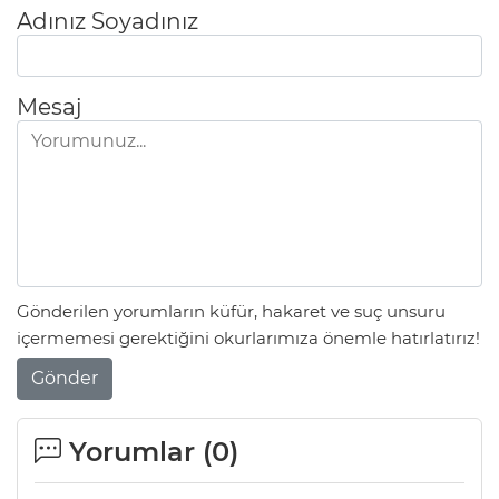
ANE
Adınız Soyadınız
Mesaj
Gönderilen yorumların küfür, hakaret ve suç unsuru
içermemesi gerektiğini okurlarımıza önemle hatırlatırız!
Gönder
NU
Yorumlar (
0
)