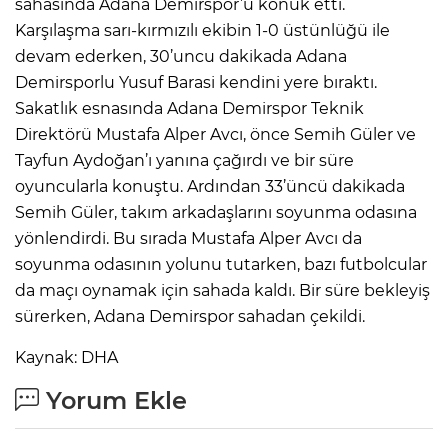
sahasında Adana Demirspor’u konuk etti.
Karşılaşma sarı-kırmızılı ekibin 1-0 üstünlüğü ile
devam ederken, 30’uncu dakikada Adana
IR
Demirsporlu Yusuf Barasi kendini yere bıraktı.
Sakatlık esnasında Adana Demirspor Teknik
Direktörü Mustafa Alper Avcı, önce Semih Güler ve
Tayfun Aydoğan’ı yanına çağırdı ve bir süre
oyuncularla konuştu. Ardından 33’üncü dakikada
Semih Güler, takım arkadaşlarını soyunma odasına
yönlendirdi. Bu sırada Mustafa Alper Avcı da
soyunma odasının yolunu tutarken, bazı futbolcular
da maçı oynamak için sahada kaldı. Bir süre bekleyiş
R
sürerken, Adana Demirspor sahadan çekildi.
P
Kaynak: DHA
Yorum Ekle